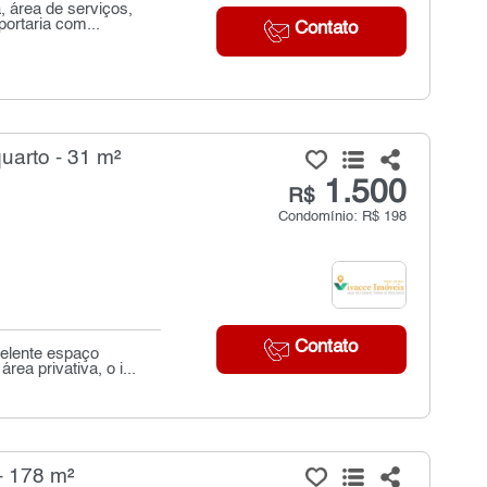
, área de serviços,
ortaria com...
Contato
uarto - 31 m²
1.500
R$
Condomínio: R$ 198
Contato
elente espaço
ea privativa, o i...
- 178 m²