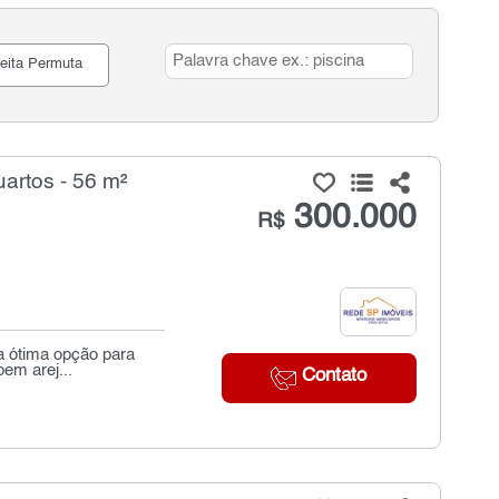
eita Permuta
artos - 56 m²
300.000
R$
a ótima opção para
em arej...
Contato