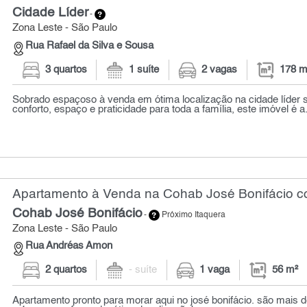
Cidade Líder
-
Zona Leste - São Paulo
Rua Rafael da Silva e Sousa
3 quartos
1 suíte
2 vagas
178 m
Sobrado espaçoso à venda em ótima localização na cidade líder 
conforto, espaço e praticidade para toda a família, este imóvel é a.
Apartamento à Venda na Cohab José Bonifácio co
Cohab José Bonifácio
-
Próximo Itaquera
Zona Leste - São Paulo
Rua Andréas Amon
2 quartos
- suíte
1 vaga
56 m²
Apartamento pronto para morar aqui no josé bonifácio. são mais d