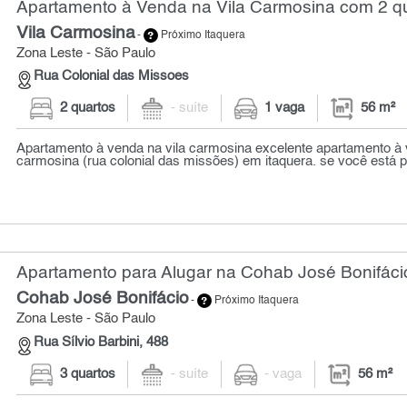
Apartamento à Venda na Vila Carmosina com 2 qu
Vila Carmosina
-
Próximo Itaquera
Zona Leste - São Paulo
Rua Colonial das Missoes
2 quartos
- suíte
1 vaga
56 m²
Apartamento à venda na vila carmosina excelente apartamento à 
carmosina (rua colonial das missões) em itaquera. se você está p
Apartamento para Alugar na Cohab José Bonifácio
Cohab José Bonifácio
-
Próximo Itaquera
Zona Leste - São Paulo
Rua Sílvio Barbini, 488
3 quartos
- suíte
- vaga
56 m²