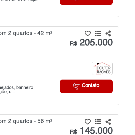
m 2 quartos - 42 m²
205.000
R$
Contato
nejados, banheiro
ão, c...
m 2 quartos - 56 m²
145.000
R$