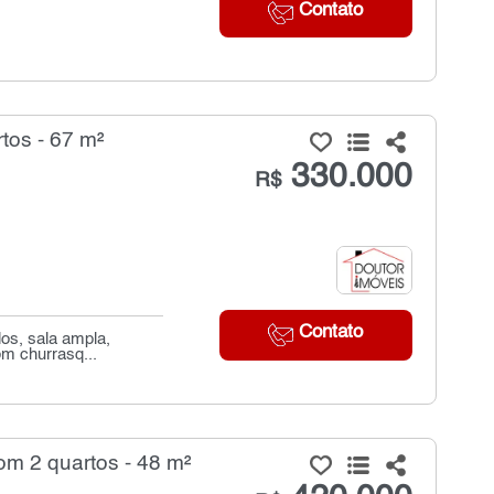
Contato
tos - 67 m²
330.000
R$
Contato
os, sala ampla,
om churrasq...
m 2 quartos - 48 m²