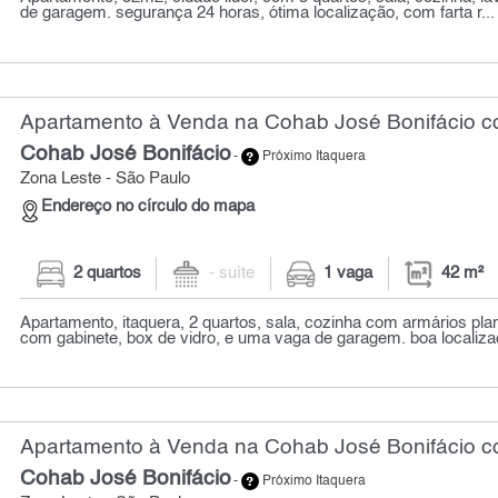
de garagem. segurança 24 horas, ótima localização, com farta r...
Apartamento à Venda na Cohab José Bonifácio co
Cohab José Bonifácio
-
Próximo Itaquera
Zona Leste - São Paulo
Endereço no círculo do mapa
2 quartos
- suíte
1 vaga
42 m²
Apartamento, itaquera, 2 quartos, sala, cozinha com armários pla
com gabinete, box de vidro, e uma vaga de garagem. boa localizaç
Apartamento à Venda na Cohab José Bonifácio co
Cohab José Bonifácio
-
Próximo Itaquera