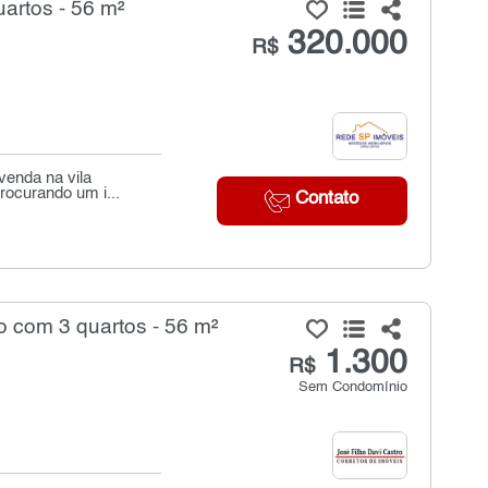
artos - 56 m²
320.000
R$
venda na vila
rocurando um i...
Contato
 com 3 quartos - 56 m²
1.300
R$
Sem Condomínio