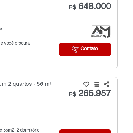
648.000
R$
²
se você procura
..
Contato
m 2 quartos - 56 m²
265.957
R$
e 55m2, 2 dormitório