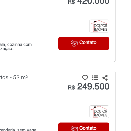
420.000
R$
Contato
sala, cozinha com
ização...
tos - 52 m²
249.500
R$
Contato
avanderia, sem vaga