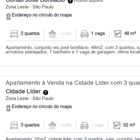
Cohab José Bonifácio
-
Próximo Itaquera
Zona Leste - São Paulo
Endereço no círculo do mapa
2 quartos
- suíte
1 vaga
48 m²
Apartamento, conjunto res.josé bonifácio, 48m2, com 2 quartos, 
armários planejados, 1 banheiro e 1 vaga de garagem. ótima local
Apartamento à Venda na Cidade Líder com 3 quar
Cidade Líder
-
Zona Leste - São Paulo
Endereço no círculo do mapa
3 quartos
- suíte
- vaga
52 m²
Apartamento, 52m2, cidade lider, com 3 quartos, sala, cozinha, l