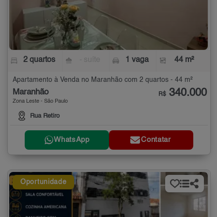
2 quartos
- suíte
1 vaga
44 m²
Apartamento à Venda no Maranhão com 2 quartos - 44 m²
340.000
Maranhão
R$
Zona Leste - São Paulo
Rua Retiro
WhatsApp
Contatar
Oportunidade