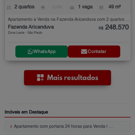
2 quartos
- suíte
1 vaga
49 m²
Apartamento à Venda na Fazenda Aricanduva com 2 quartos - 49 m²
248.570
Fazenda Aricanduva
R$
Zona Leste - São Paulo
WhatsApp
Contatar
Imóveis em Destaque
keyboard_arrow_right
Apartamento com portaria 24 horas para Venda | Chácara Seis de Outubro