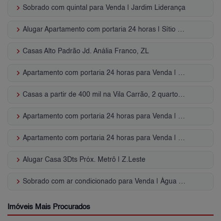
keyboard_arrow_right
Sobrado com quintal para Venda | Jardim Liderança
keyboard_arrow_right
Alugar Apartamento com portaria 24 horas | Sítio da Figueira
keyboard_arrow_right
Casas Alto Padrão Jd. Anália Franco, ZL
keyboard_arrow_right
Apartamento com portaria 24 horas para Venda | Cohab José Bonifácio
keyboard_arrow_right
Casas a partir de 400 mil na Vila Carrão, 2 quartos, Zona Leste, SP
keyboard_arrow_right
Apartamento com portaria 24 horas para Venda | Vila Regente Feijó
keyboard_arrow_right
Apartamento com portaria 24 horas para Venda | Brás
keyboard_arrow_right
Alugar Casa 3Dts Próx. Metrô | Z.Leste
keyboard_arrow_right
Sobrado com ar condicionado para Venda | Água Rasa
Imóveis Mais Procurados