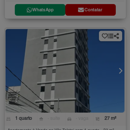
WhatsApp
Contatar
1 quarto
- suíte
- vaga
27 m²