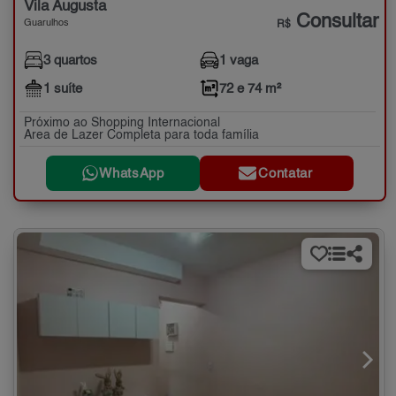
Vila Augusta
Consultar
Guarulhos
R$
3 quartos
1 vaga
1 suíte
72 e 74 m²
Próximo ao Shopping Internacional
Area de Lazer Completa para toda família
WhatsApp
Contatar