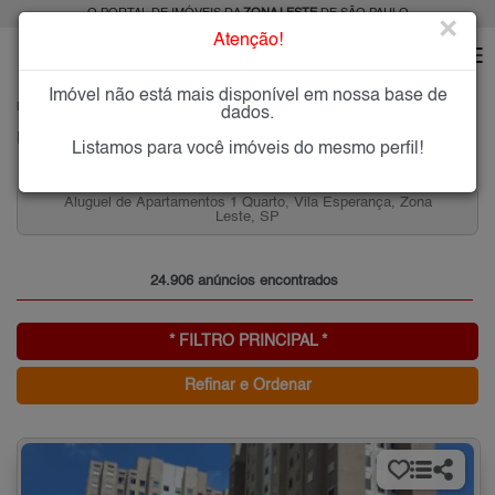
O PORTAL DE IMÓVEIS DA
ZONA LESTE
DE SÃO PAULO
×
Atenção!
Imóvel não está mais disponível em nossa base de
HOME
ZONA LESTE
dados.
PESQUISA: Imóveis na Zona Leste de SP
Listamos para você imóveis do mesmo perfil!
ça, Zona
Aluguel de Apartamentos 3 quartos, Água Rasa, Zo
Leste, SP
24.906 anúncios encontrados
* FILTRO PRINCIPAL *
Refinar e Ordenar