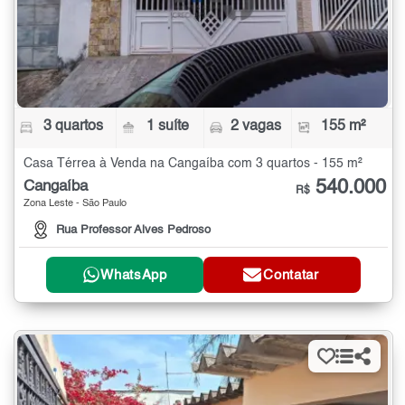
3 quartos
1 suíte
2 vagas
155 m²
Casa Térrea à Venda na Cangaíba com 3 quartos - 155 m²
540.000
Cangaíba
R$
Zona Leste - São Paulo
Rua Professor Alves Pedroso
WhatsApp
Contatar