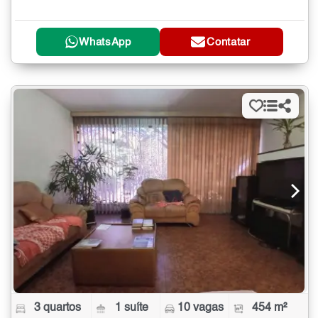
WhatsApp
Contatar
3 quartos
1 suíte
10 vagas
454 m²