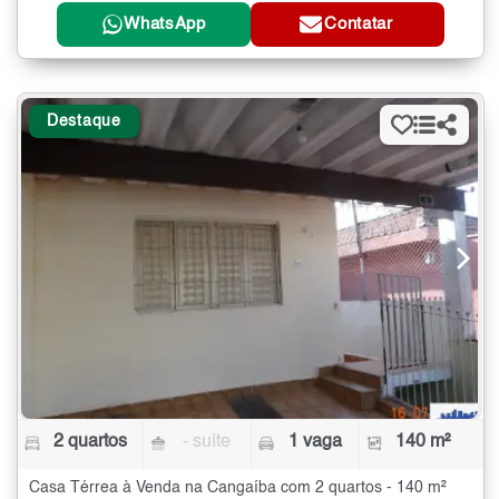
WhatsApp
Contatar
Destaque
2 quartos
- suíte
1 vaga
140 m²
Casa Térrea à Venda na Cangaíba com 2 quartos - 140 m²