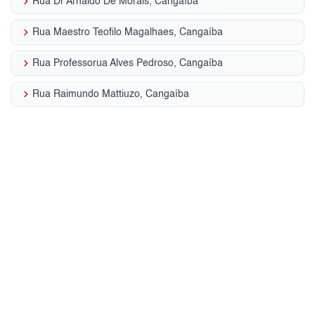
keyboard_arrow_right
Rua Dr Arnaldo De Morais, Cangaíba
keyboard_arrow_right
Rua Maestro Teofilo Magalhaes, Cangaíba
keyboard_arrow_right
Rua Professorua Alves Pedroso, Cangaíba
keyboard_arrow_right
Rua Raimundo Mattiuzo, Cangaíba