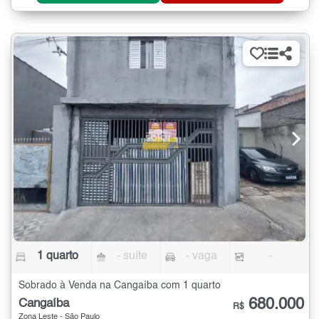
1 quarto
- suíte
- vaga
-
Sobrado à Venda na Cangaíba com 1 quarto
680.000
Cangaíba
R$
Zona Leste - São Paulo