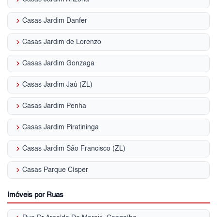
keyboard_arrow_right
Casas Jardim Danfer
keyboard_arrow_right
Casas Jardim de Lorenzo
keyboard_arrow_right
Casas Jardim Gonzaga
keyboard_arrow_right
Casas Jardim Jaú (ZL)
keyboard_arrow_right
Casas Jardim Penha
keyboard_arrow_right
Casas Jardim Piratininga
keyboard_arrow_right
Casas Jardim São Francisco (ZL)
keyboard_arrow_right
Casas Parque Císper
Imóveis por Ruas