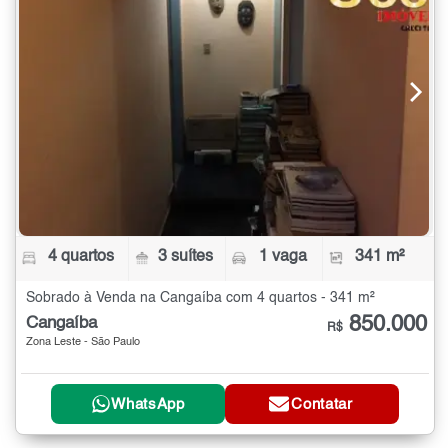
4 quartos
3 suítes
1 vaga
341 m²
Sobrado à Venda na Cangaíba com 4 quartos - 341 m²
850.000
Cangaíba
R$
Zona Leste - São Paulo
WhatsApp
Contatar