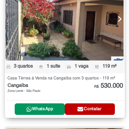
3 quartos
1 suíte
1 vaga
119 m²
Casa Térrea à Venda na Cangaíba com 3 quartos - 119 m²
530.000
Cangaíba
R$
Zona Leste - São Paulo
WhatsApp
Contatar