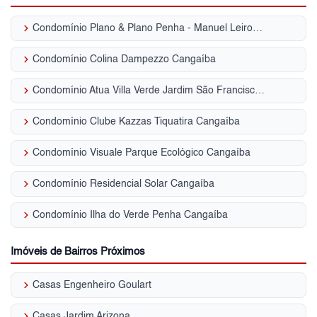
keyboard_arrow_right
Condomínio Plano & Plano Penha - Manuel Leiroz Iii Cangaíba
keyboard_arrow_right
Condomínio Colina Dampezzo Cangaíba
keyboard_arrow_right
Condomínio Atua Villa Verde Jardim São Francisco (Zona Leste)
keyboard_arrow_right
Condomínio Clube Kazzas Tiquatira Cangaíba
keyboard_arrow_right
Condomínio Visuale Parque Ecológico Cangaíba
keyboard_arrow_right
Condomínio Residencial Solar Cangaíba
keyboard_arrow_right
Condomínio Ilha do Verde Penha Cangaíba
Imóveis de Bairros Próximos
keyboard_arrow_right
Casas Engenheiro Goulart
keyboard_arrow_right
Casas Jardim Arizona