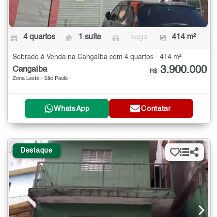
4 quartos
1 suíte
- vaga
414 m²
Sobrado à Venda na Cangaíba com 4 quartos - 414 m²
3.900.000
Cangaíba
R$
Zona Leste - São Paulo
WhatsApp
Contatar
Destaque