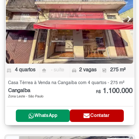
4 quartos
- suíte
2 vagas
275 m²
Casa Térrea à Venda na Cangaíba com 4 quartos - 275 m²
1.100.000
Cangaíba
R$
Zona Leste - São Paulo
WhatsApp
Contatar