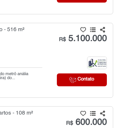
o - 516 m²
5.100.000
R$
 do metrô anália
ra) do...
Contato
rtos - 108 m²
600.000
R$