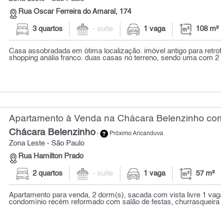
Rua Oscar Ferreira do Amaral, 174
3 quartos
- suíte
1 vaga
108 m²
Casa assobradada em ótima localização. imóvel antigo para retrof
shopping anália franco. duas casas no terreno, sendo uma com 2 d
Apartamento à Venda na Chácara Belenzinho com
Chácara Belenzinho
-
Próximo Aricanduva
Zona Leste - São Paulo
Rua Hamilton Prado
2 quartos
- suíte
1 vaga
57 m²
Apartamento para venda, 2 dorm(s), sacada com vista livre 1 va
condomínio recém reformado com salão de festas, churrasqueira e