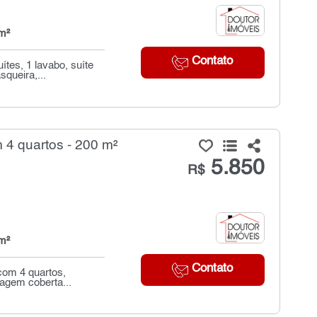
m²
Contato
tes, 1 lavabo, suíte
queira,...
 4 quartos - 200 m²
5.850
R$
m²
Contato
 com 4 quartos,
agem coberta...