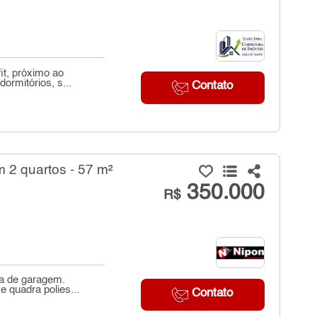
it, próximo ao
ormitórios, s...
Contato
 2 quartos - 57 m²
350.000
R$
ga de garagem.
 quadra polies...
Contato