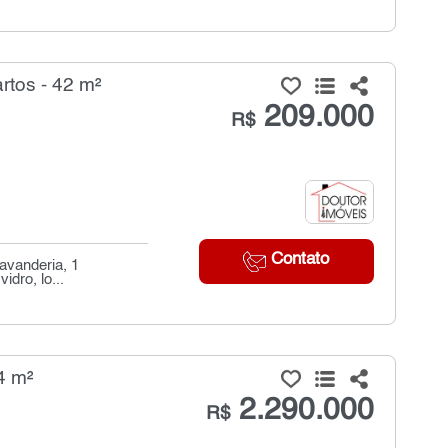
rtos - 42 m²
209.000
R$
Contato
lavanderia, 1
dro, lo...
4 m²
2.290.000
R$