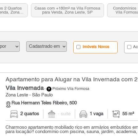
s 2 Quartos
Casas com +180m² na Vila Formosa
Condomínios 
Venda, Zona
para Venda, Zona Leste, SP
Vila Formos
P
L
Imóveis Novos
Ac
Apartamento para Alugar na Vila Invernada com 2 
Vila Invernada
-
Próximo Vila Formosa
Zona Leste - São Paulo
Rua Hermann Teles Ribeiro, 500
2 quartos
- suíte
1 vaga
55 m²
Charmoso apartamento mobiliado rico em armários embutidos em 
para locação!! condomínio com piscina, sauna, jardim, academia, s