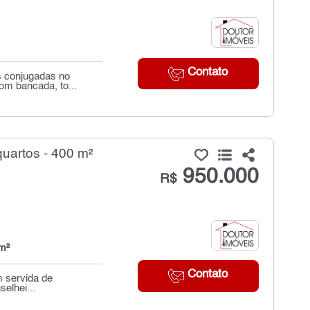
Contato
s conjugadas no
om bancada, to...
uartos - 400 m²
950.000
R$
m²
Contato
m servida de
selhei...