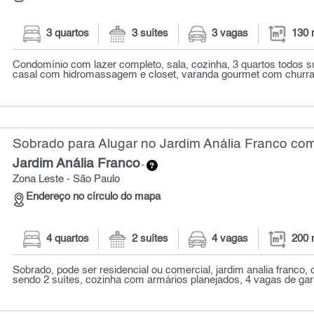
3 quartos
3 suítes
3 vagas
130 
Condomínio com lazer completo, sala, cozinha, 3 quartos todos suí
casal com hidromassagem e closet, varanda gourmet com churras
Sobrado para Alugar no Jardim Anália Franco com
Jardim Anália Franco
-
Zona Leste - São Paulo
Endereço no círculo do mapa
4 quartos
2 suítes
4 vagas
200 
Sobrado, pode ser residencial ou comercial, jardim analia franco,
sendo 2 suítes, cozinha com armários planejados, 4 vagas de gar