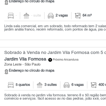
Endereço no círculo do mapa
-
- suíte
2 vagas
64 m²
Linda sala comercial, em um sobrado, todo reformado.tem 2 sala
jardim anália franco, recém reformado, com pontos de água, pia c
Sobrado à Venda no Jardim Vila Formosa com 5 q
Jardim Vila Formosa
-
Próximo Aricanduva
Zona Leste - São Paulo
Endereço no círculo do mapa
5 quartos
3 suítes
6 vagas
400 
Sobrado à venda no jardim vila formosa. terreno 8 x 50 região be
comércio e serviços. fácil acesso av.rio das pedras, joão xxiii, con