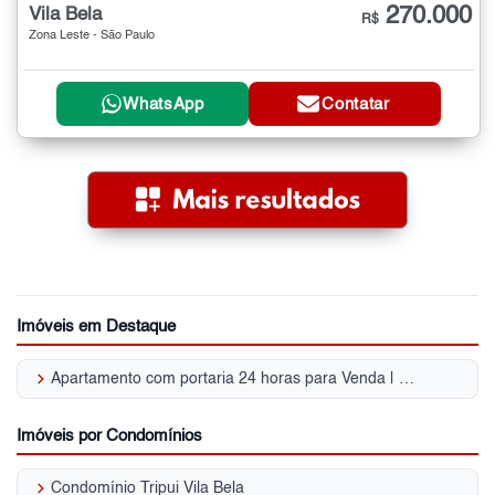
270.000
Vila Bela
R$
Zona Leste - São Paulo
WhatsApp
Contatar
Imóveis em Destaque
keyboard_arrow_right
Apartamento com portaria 24 horas para Venda | Vila Bela
Imóveis por Condomínios
keyboard_arrow_right
Condomínio Tripui Vila Bela