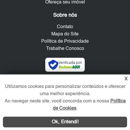
Ofereça seu imóvel
Sobre nós
Contato
Mapa do Site
Política de Privacidade
Trabalhe Conosco
Verificada por
X
Redes Sociais
Utilizamos cookies para personalizar conteúdos e oferecer
uma melhor experiência.
Ao navegar neste site, você concorda com a nossa
Política
de Cookies
.
Ok, Entendi!