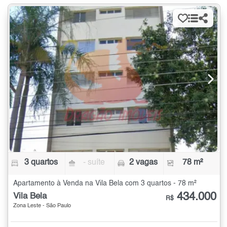
3 quartos
- suíte
2 vagas
78 m²
Apartamento à Venda na Vila Bela com 3 quartos - 78 m²
434.000
Vila Bela
R$
Zona Leste - São Paulo