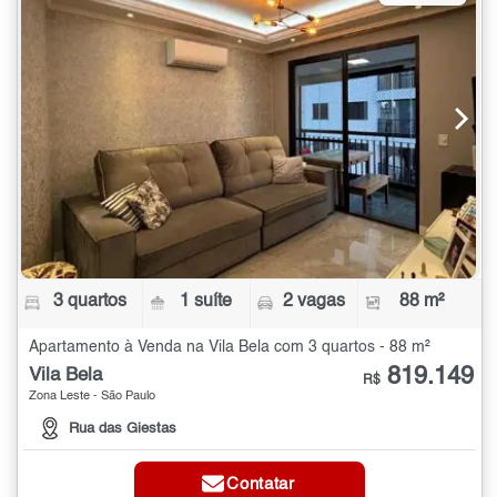
3 quartos
1 suíte
2 vagas
88 m²
Apartamento à Venda na Vila Bela com 3 quartos - 88 m²
819.149
Vila Bela
R$
Zona Leste - São Paulo
Rua das Giestas
Contatar