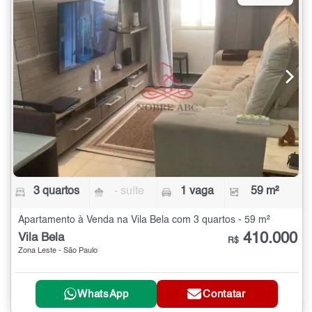
3 quartos
- suíte
1 vaga
59 m²
Apartamento à Venda na Vila Bela com 3 quartos - 59 m²
410.000
Vila Bela
R$
Zona Leste - São Paulo
WhatsApp
Contatar