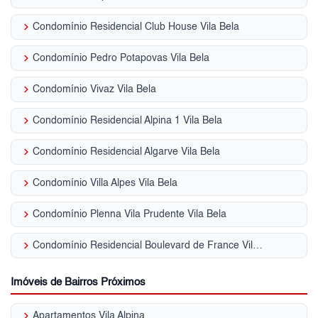
keyboard_arrow_right
Condomínio Residencial Club House Vila Bela
keyboard_arrow_right
Condomínio Pedro Potapovas Vila Bela
keyboard_arrow_right
Condomínio Vivaz Vila Bela
keyboard_arrow_right
Condomínio Residencial Alpina 1 Vila Bela
keyboard_arrow_right
Condomínio Residencial Algarve Vila Bela
keyboard_arrow_right
Condomínio Villa Alpes Vila Bela
keyboard_arrow_right
Condomínio Plenna Vila Prudente Vila Bela
keyboard_arrow_right
Condomínio Residencial Boulevard de France Vila Bela
Imóveis de Bairros Próximos
keyboard_arrow_right
Apartamentos Vila Alpina