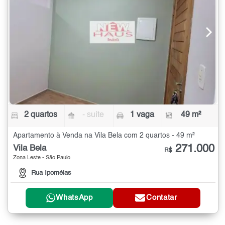
2 quartos
- suíte
1 vaga
49 m²
Apartamento à Venda na Vila Bela com 2 quartos - 49 m²
271.000
Vila Bela
R$
Zona Leste - São Paulo
Rua Ipoméias
WhatsApp
Contatar