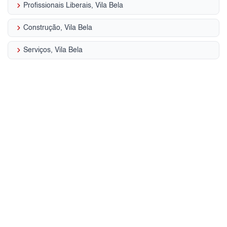
keyboard_arrow_right
Profissionais Liberais, Vila Bela
keyboard_arrow_right
Construção, Vila Bela
keyboard_arrow_right
Serviços, Vila Bela