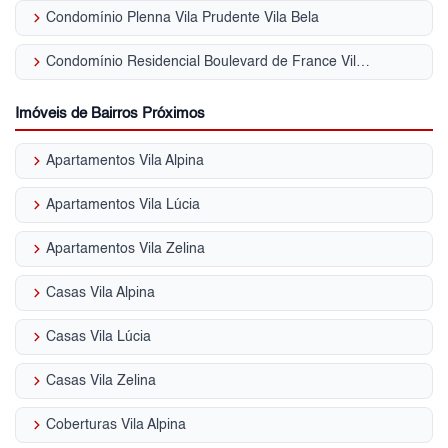
keyboard_arrow_right
Condomínio Plenna Vila Prudente Vila Bela
keyboard_arrow_right
Condomínio Residencial Boulevard de France Vila Bela
Imóveis de Bairros Próximos
keyboard_arrow_right
Apartamentos Vila Alpina
keyboard_arrow_right
Apartamentos Vila Lúcia
keyboard_arrow_right
Apartamentos Vila Zelina
keyboard_arrow_right
Casas Vila Alpina
keyboard_arrow_right
Casas Vila Lúcia
keyboard_arrow_right
Casas Vila Zelina
keyboard_arrow_right
Coberturas Vila Alpina