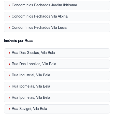
keyboard_arrow_right
Condomínios Fechados Jardim Ibitirama
keyboard_arrow_right
Condomínios Fechados Vila Alpina
keyboard_arrow_right
Condomínios Fechados Vila Lúcia
Imóveis por Ruas
keyboard_arrow_right
Rua Das Giestas, Vila Bela
keyboard_arrow_right
Rua Das Lobelias, Vila Bela
keyboard_arrow_right
Rua Industrial, Vila Bela
keyboard_arrow_right
Rua Ipomeias, Vila Bela
keyboard_arrow_right
Rua Ipomeias, Vila Bela
keyboard_arrow_right
Rua Savigni, Vila Bela