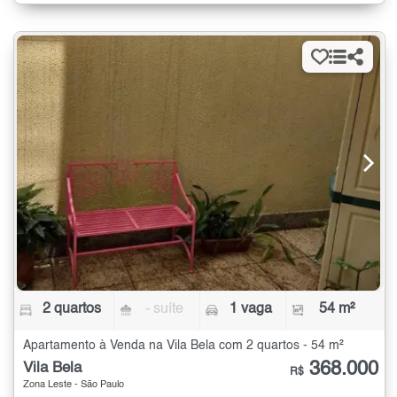
2 quartos
- suíte
1 vaga
54 m²
Apartamento à Venda na Vila Bela com 2 quartos - 54 m²
368.000
Vila Bela
R$
Zona Leste - São Paulo