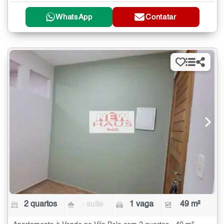
WhatsApp
Contatar
2 quartos
- suíte
1 vaga
49 m²