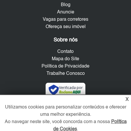
Blog
Anuncie
Vagas para corretores
Ofereça seu imóvel
Sobre nós
Contato
Mapa do Site
Política de Privacidade
Trabalhe Conosco
Verificada por
X
Redes Sociais
Utilizamos cookies para personalizar conteúdos e oferecer
uma melhor experiência.
Ao navegar neste site, você concorda com a nossa
Política
de Cookies
.