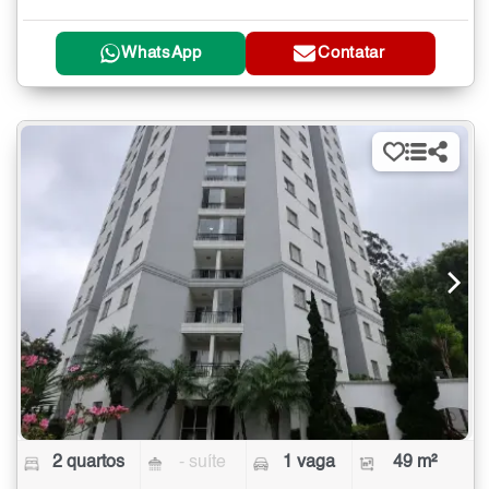
WhatsApp
Contatar
2 quartos
- suíte
1 vaga
49 m²