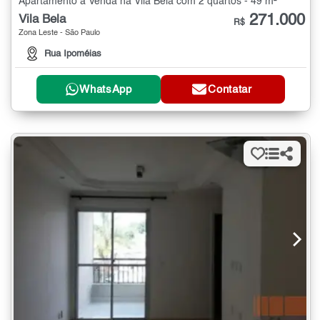
Apartamento à Venda na Vila Bela com 2 quartos - 49 m²
271.000
Vila Bela
R$
Zona Leste - São Paulo
Rua Ipoméias
WhatsApp
Contatar