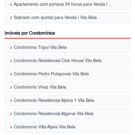
keyboard_arrow_right
Apartamento com portaria 24 horas para Venda | Vila Bela
keyboard_arrow_right
Sobrado com quintal para Venda | Vila Bela
Imóveis por Condomínios
keyboard_arrow_right
Condomínio Tripui Vila Bela
keyboard_arrow_right
Condomínio Residencial Club House Vila Bela
keyboard_arrow_right
Condomínio Pedro Potapovas Vila Bela
keyboard_arrow_right
Condomínio Vivaz Vila Bela
keyboard_arrow_right
Condomínio Residencial Alpina 1 Vila Bela
keyboard_arrow_right
Condomínio Residencial Algarve Vila Bela
keyboard_arrow_right
Condomínio Villa Alpes Vila Bela