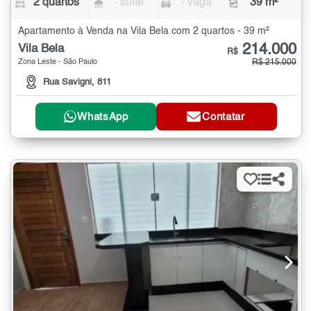
2 quartos
- suíte
- vaga
39 m²
Apartamento à Venda na Vila Bela com 2 quartos - 39 m²
214.000
Vila Bela
R$
Zona Leste - São Paulo
R$ 215.000
Rua Savigni, 811
WhatsApp
Contatar