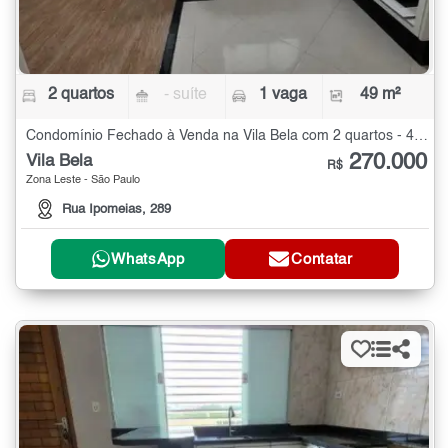
2 quartos
- suíte
1 vaga
49 m²
Condomínio Fechado à Venda na Vila Bela com 2 quartos - 49 m²
270.000
Vila Bela
R$
Zona Leste - São Paulo
Rua Ipomeias, 289
WhatsApp
Contatar