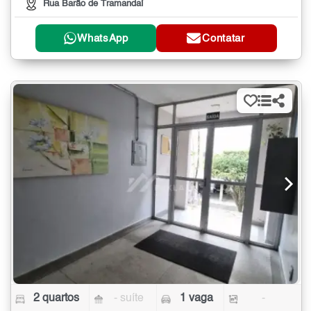
Rua Barão de Tramandaí
WhatsApp
Contatar
2 quartos
- suíte
1 vaga
-