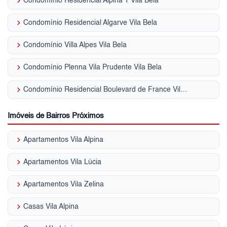
keyboard_arrow_right
Condomínio Residencial Alpina 1 Vila Bela
keyboard_arrow_right
Condomínio Residencial Algarve Vila Bela
keyboard_arrow_right
Condomínio Villa Alpes Vila Bela
keyboard_arrow_right
Condomínio Plenna Vila Prudente Vila Bela
keyboard_arrow_right
Condomínio Residencial Boulevard de France Vila Bela
Imóveis de Bairros Próximos
keyboard_arrow_right
Apartamentos Vila Alpina
keyboard_arrow_right
Apartamentos Vila Lúcia
keyboard_arrow_right
Apartamentos Vila Zelina
keyboard_arrow_right
Casas Vila Alpina