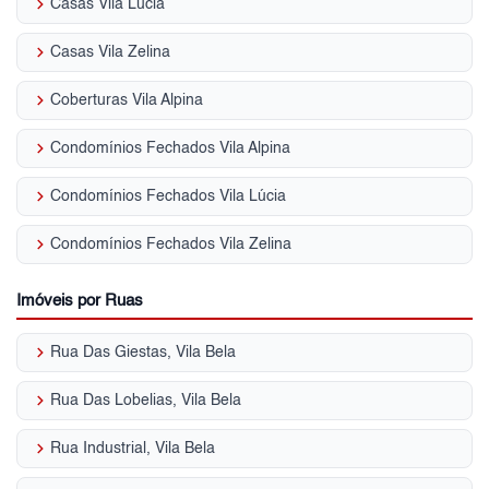
keyboard_arrow_right
Casas Vila Lúcia
keyboard_arrow_right
Casas Vila Zelina
keyboard_arrow_right
Coberturas Vila Alpina
keyboard_arrow_right
Condomínios Fechados Vila Alpina
keyboard_arrow_right
Condomínios Fechados Vila Lúcia
keyboard_arrow_right
Condomínios Fechados Vila Zelina
Imóveis por Ruas
keyboard_arrow_right
Rua Das Giestas, Vila Bela
keyboard_arrow_right
Rua Das Lobelias, Vila Bela
keyboard_arrow_right
Rua Industrial, Vila Bela