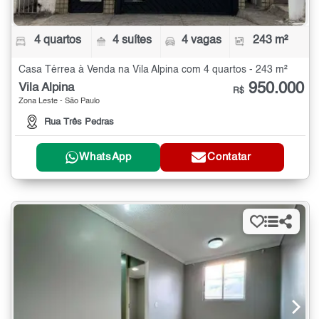
4 quartos
4 suítes
4 vagas
243 m²
Casa Térrea à Venda na Vila Alpina com 4 quartos - 243 m²
950.000
Vila Alpina
R$
Zona Leste - São Paulo
Rua Três Pedras
WhatsApp
Contatar