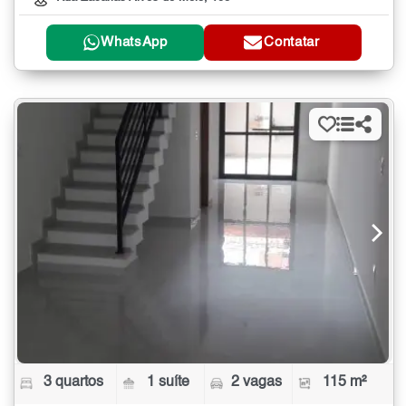
WhatsApp
Contatar
3 quartos
1 suíte
2 vagas
115 m²