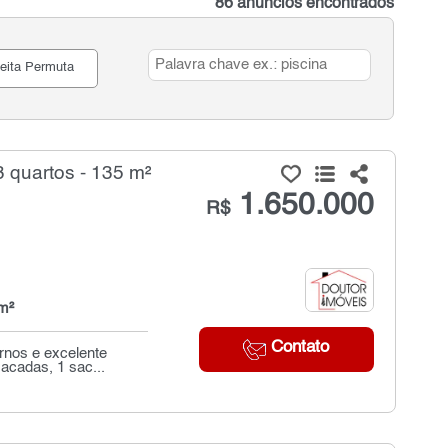
86 anúncios encontrados
eita Permuta
 quartos - 135 m²
1.650.000
R$
m²
Contato
rnos e excelente
sacadas, 1 sac...