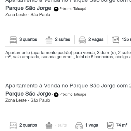
Apartamento à Venda no Parque São Jorge com 3
Parque São Jorge
-
Próximo Tatuapé
Zona Leste - São Paulo
3 quartos
2 suítes
2 vagas
135 
Apartamento (apartamento padrão) para venda, 3 dorm(s), 2 suite(
m², sala ampliada, sacada gourmet,, total de 5 banheiros, código a
Apartamento à Venda no Parque São Jorge com 2 
Parque São Jorge
-
Próximo Tatuapé
Zona Leste - São Paulo
2 quartos
- suíte
1 vaga
74 m²