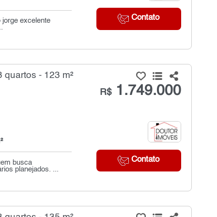
Contato
 jorge excelente
.
 quartos - 123 m²
1.749.000
R$
²
Contato
quem busca
ios planejados. ...