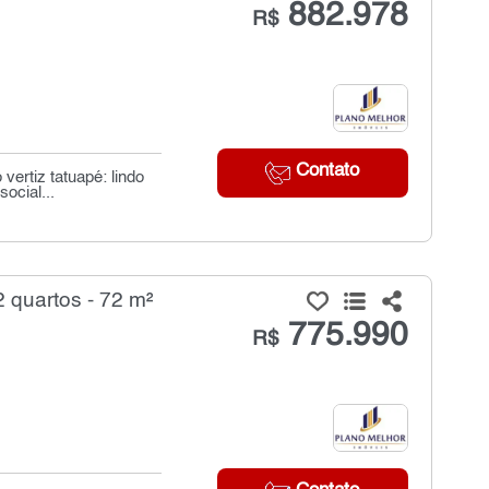
882.978
R$
Contato
ertiz tatuapé: lindo
ocial...
quartos - 72 m²
775.990
R$