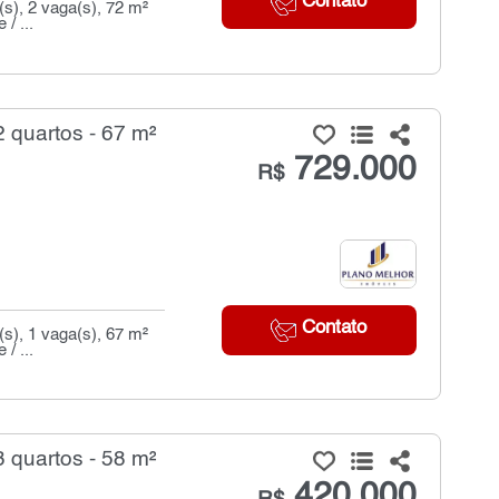
Contato
s), 2 vaga(s), 72 m²
/ ...
quartos - 67 m²
729.000
R$
Contato
s), 1 vaga(s), 67 m²
/ ...
quartos - 58 m²
420.000