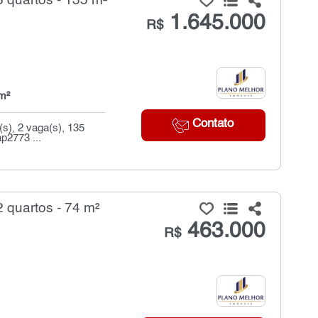
 quartos - 135 m²
1.645.000
R$
m²
Contato
s), 2 vaga(s), 135
p2773 ...
quartos - 74 m²
463.000
R$