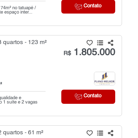
Contato
74m² no tatuapé /
 espaço inter...
 quartos - 123 m²
1.805.000
R$
²
Contato
qualidade e
 1 suíte e 2 vagas
quartos - 61 m²