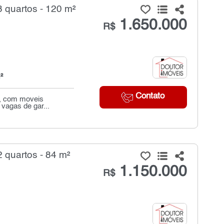
 quartos - 120 m²
1.650.000
R$
²
Contato
e, com moveis
 vagas de gar...
quartos - 84 m²
1.150.000
R$