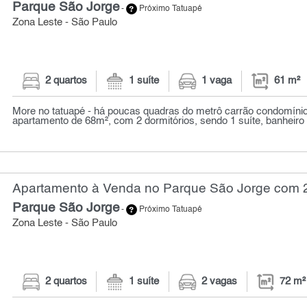
Parque São Jorge
-
Próximo Tatuapé
Zona Leste - São Paulo
2 quartos
1 suíte
1 vaga
61 m²
More no tatuapé - há poucas quadras do metrô carrão condomínio v
apartamento de 68m², com 2 dormitórios, sendo 1 suíte, banheiro s
Apartamento à Venda no Parque São Jorge com 2 
Parque São Jorge
-
Próximo Tatuapé
Zona Leste - São Paulo
2 quartos
1 suíte
2 vagas
72 m²