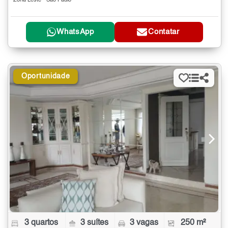
Zona Leste - São Paulo
WhatsApp
Contatar
Oportunidade
3 quartos
3 suítes
3 vagas
250 m²