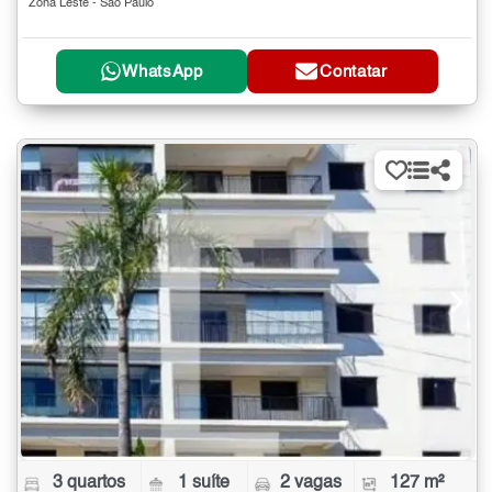
Zona Leste - São Paulo
WhatsApp
Contatar
3 quartos
1 suíte
2 vagas
127 m²