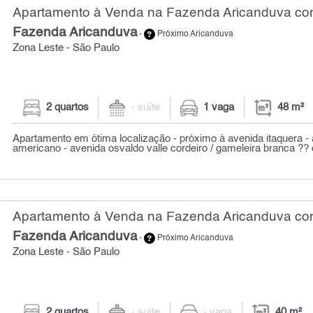
Apartamento à Venda na Fazenda Aricanduva com
Fazenda Aricanduva
-
Próximo Aricanduva
Zona Leste - São Paulo
2 quartos
- suíte
1 vaga
48 m²
Apartamento em ótima localização - próximo à avenida itaquera - 
americano - avenida osvaldo valle cordeiro / gameleira branca ?? c
Apartamento à Venda na Fazenda Aricanduva com
Fazenda Aricanduva
-
Próximo Aricanduva
Zona Leste - São Paulo
2 quartos
- suíte
- vaga
40 m²