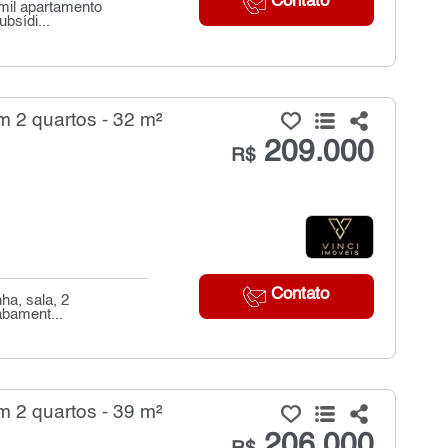
Contato
 mil apartamento
bsídi...
 2 quartos - 32 m²
209.000
R$
Contato
a, sala, 2
abament...
 2 quartos - 39 m²
206.000