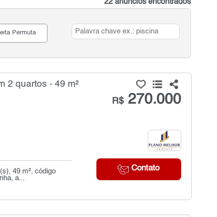
22 anúncios encontrados
eita Permuta
 2 quartos - 49 m²
270.000
R$
Contato
s), 49 m², código
nha, a...