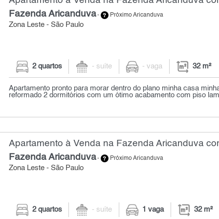
Apartamento à Venda na Fazenda Aricanduva com
Fazenda Aricanduva
-
Próximo Aricanduva
Zona Leste - São Paulo
2 quartos
- suíte
- vaga
32 m²
Apartamento pronto para morar dentro do plano minha casa minh
reformado 2 dormitórios com um ótimo acabamento com piso lami
Apartamento à Venda na Fazenda Aricanduva com
Fazenda Aricanduva
-
Próximo Aricanduva
Zona Leste - São Paulo
2 quartos
- suíte
1 vaga
32 m²