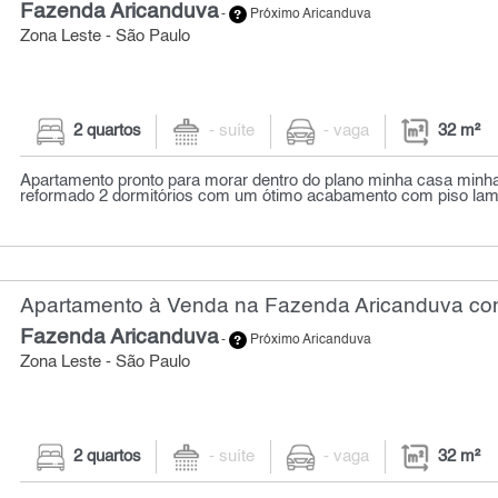
Fazenda Aricanduva
-
Próximo Aricanduva
Zona Leste - São Paulo
2 quartos
- suíte
- vaga
32 m²
Apartamento pronto para morar dentro do plano minha casa minh
reformado 2 dormitórios com um ótimo acabamento com piso lami
Apartamento à Venda na Fazenda Aricanduva com
Fazenda Aricanduva
-
Próximo Aricanduva
Zona Leste - São Paulo
2 quartos
- suíte
- vaga
32 m²