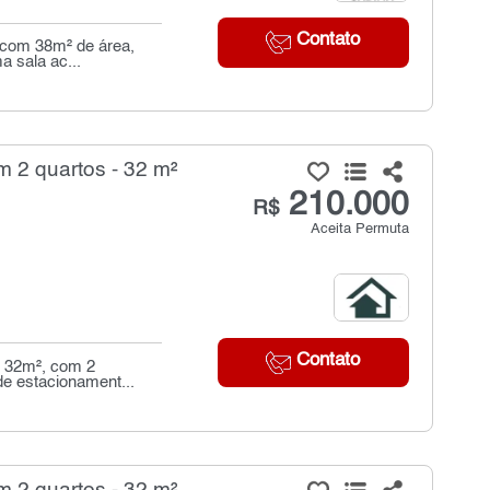
Contato
, com 38m² de área,
 sala ac...
 2 quartos - 32 m²
210.000
R$
Aceita Permuta
Contato
e 32m², com 2
de estacionament...