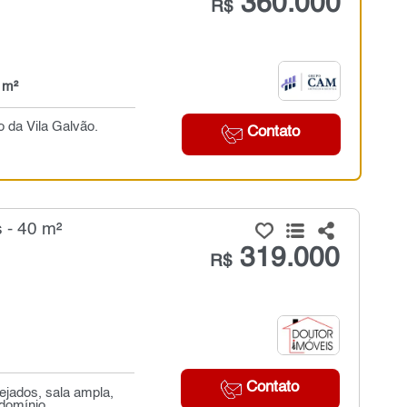
360.000
R$
 m²
o da Vila Galvão.
Contato
 - 40 m²
319.000
R$
Contato
ejados, sala ampla,
domínio...