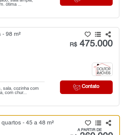
ado, sala ampla,
. ótima ...
 - 98 m²
475.000
R$
Contato
, sala, cozinha com
a, com chur...
quartos - 45 a 48 m²
A PARTIR DE