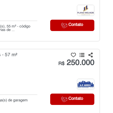
Contato
s), 55 m² - código
as de ...
 - 57 m²
250.000
R$
Contato
aga(s) de garagem