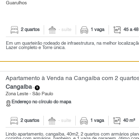
Guarulhos
2 quartos
- suíte
1 vaga
45 a 48
Em um quarteirão rodeado de infraestrutura, na melhor localizaçã
Lazer completo e Torre única.
Apartamento à Venda na Cangaíba com 2 quartos
Cangaíba
-
Zona Leste - São Paulo
Endereço no círculo do mapa
2 quartos
- suíte
1 vaga
40 m²
Lindo apartamento, cangaíba, 40m2, 2 quartos com armários plan
cozinha com armários, banheiro, e 1 vaga de garagem. ótimo con