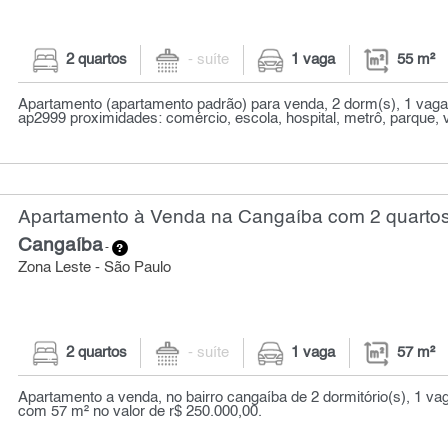
2 quartos
- suíte
1 vaga
55 m²
Apartamento (apartamento padrão) para venda, 2 dorm(s), 1 vaga(
ap2999 proximidades: comércio, escola, hospital, metrô, parque, vi
Apartamento à Venda na Cangaíba com 2 quartos
Cangaíba
-
Zona Leste - São Paulo
2 quartos
- suíte
1 vaga
57 m²
Apartamento a venda, no bairro cangaíba de 2 dormitório(s), 1 v
com 57 m² no valor de r$ 250.000,00.