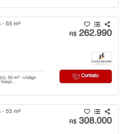
 - 55 m²
262.990
R$
Contato
s), 55 m² - código
hospi...
 - 55 m²
308.000
R$