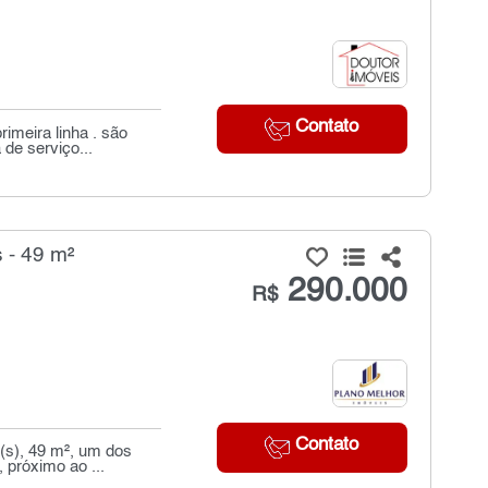
Contato
imeira linha . são
de serviço...
 - 49 m²
290.000
R$
Contato
(s), 49 m², um dos
 próximo ao ...