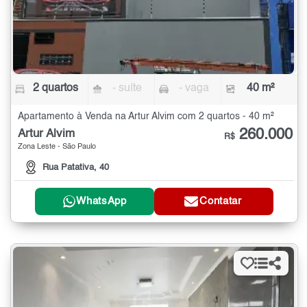
2 quartos
- suíte
- vaga
40 m²
Apartamento à Venda na Artur Alvim com 2 quartos - 40 m²
260.000
Artur Alvim
R$
Zona Leste - São Paulo
Rua Patativa, 40
WhatsApp
Contatar