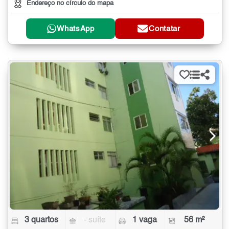
Endereço no círculo do mapa
WhatsApp
Contatar
3 quartos
- suíte
1 vaga
56 m²