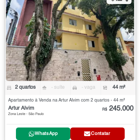
2 quartos
- suíte
- vaga
44 m²
Apartamento à Venda na Artur Alvim com 2 quartos - 44 m²
245.000
Artur Alvim
R$
Zona Leste - São Paulo
WhatsApp
Contatar