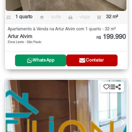
1 quarto
- suíte
- vaga
32 m²
Apartamento à Venda na Artur Alvim com 1 quarto - 32 m²
199.990
Artur Alvim
R$
Zona Leste - São Paulo
WhatsApp
Contatar