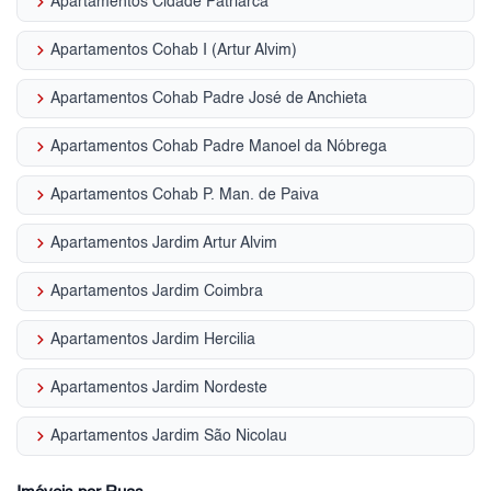
keyboard_arrow_right
Apartamentos Cidade Patriarca
keyboard_arrow_right
Apartamentos Cohab I (Artur Alvim)
keyboard_arrow_right
Apartamentos Cohab Padre José de Anchieta
keyboard_arrow_right
Apartamentos Cohab Padre Manoel da Nóbrega
keyboard_arrow_right
Apartamentos Cohab P. Man. de Paiva
keyboard_arrow_right
Apartamentos Jardim Artur Alvim
keyboard_arrow_right
Apartamentos Jardim Coimbra
keyboard_arrow_right
Apartamentos Jardim Hercilia
keyboard_arrow_right
Apartamentos Jardim Nordeste
keyboard_arrow_right
Apartamentos Jardim São Nicolau