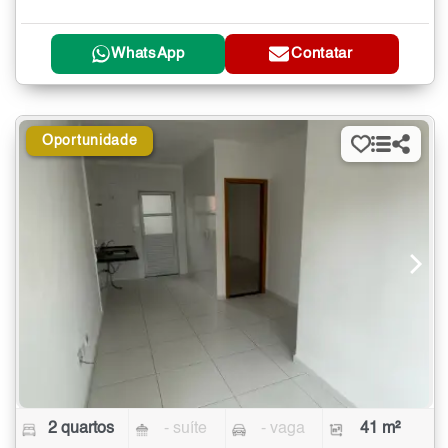
WhatsApp
Contatar
Oportunidade
2 quartos
- suíte
- vaga
41 m²