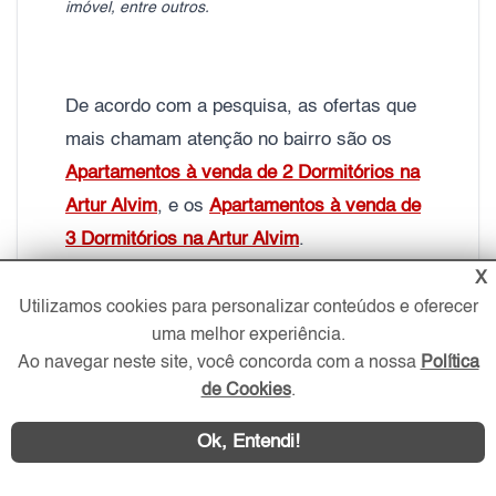
imóvel, entre outros.
De acordo com a pesquisa, as ofertas que
mais chamam atenção no bairro são os
Apartamentos à venda de 2 Dormitórios na
Artur Alvim
, e os
Apartamentos à venda de
3 Dormitórios na Artur Alvim
.
X
Utilizamos cookies para personalizar conteúdos e oferecer
•
Lazer na Artur Alvim:
uma melhor experiência.
A região conta com uma variedade de
Ao navegar neste site, você concorda com a nossa
Política
opções para quem procura um local para
de Cookies
.
distrair a cabeça, passar o tempo ou
Ok, Entendi!
relaxar durante o dia.