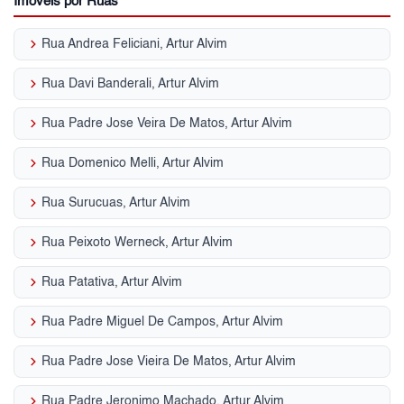
Imóveis por Ruas
keyboard_arrow_right
Rua Andrea Feliciani, Artur Alvim
keyboard_arrow_right
Rua Davi Banderali, Artur Alvim
keyboard_arrow_right
Rua Padre Jose Veira De Matos, Artur Alvim
keyboard_arrow_right
Rua Domenico Melli, Artur Alvim
keyboard_arrow_right
Rua Surucuas, Artur Alvim
keyboard_arrow_right
Rua Peixoto Werneck, Artur Alvim
keyboard_arrow_right
Rua Patativa, Artur Alvim
keyboard_arrow_right
Rua Padre Miguel De Campos, Artur Alvim
keyboard_arrow_right
Rua Padre Jose Vieira De Matos, Artur Alvim
keyboard_arrow_right
Rua Padre Jeronimo Machado, Artur Alvim