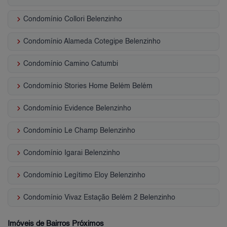
keyboard_arrow_right
Condomínio Collori Belenzinho
keyboard_arrow_right
Condomínio Alameda Cotegipe Belenzinho
keyboard_arrow_right
Condomínio Camino Catumbi
keyboard_arrow_right
Condomínio Stories Home Belém Belém
keyboard_arrow_right
Condomínio Evidence Belenzinho
keyboard_arrow_right
Condomínio Le Champ Belenzinho
keyboard_arrow_right
Condomínio Igarai Belenzinho
keyboard_arrow_right
Condomínio Legítimo Eloy Belenzinho
keyboard_arrow_right
Condomínio Vivaz Estação Belém 2 Belenzinho
Imóveis de Bairros Próximos