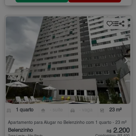
1 quarto
- suíte
- vaga
23 m²
Apartamento para Alugar no Belenzinho com 1 quarto - 23 m²
2.200
Belenzinho
R$