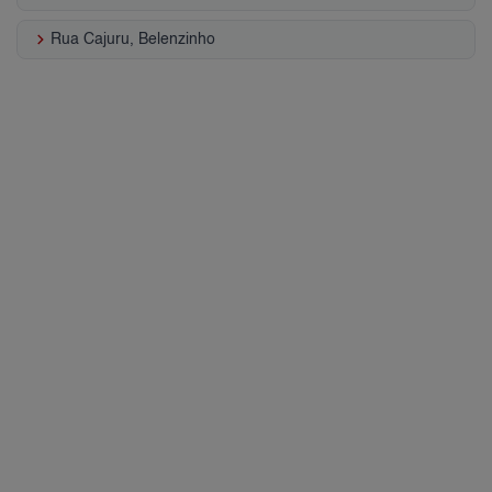
keyboard_arrow_right
Rua Cajuru, Belenzinho