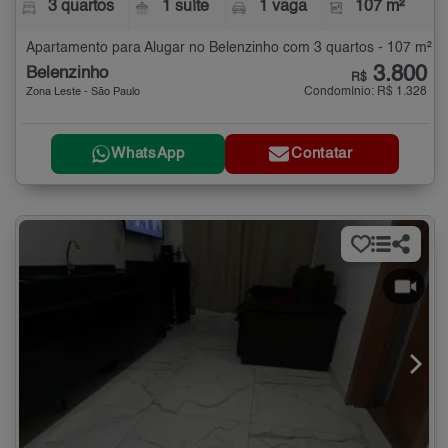
3 quartos
1 suíte
1 vaga
107 m²
Apartamento para Alugar no Belenzinho com 3 quartos - 107 m²
3.800
Belenzinho
R$
Condomínio: R$ 1.328
Zona Leste - São Paulo
WhatsApp
Contatar