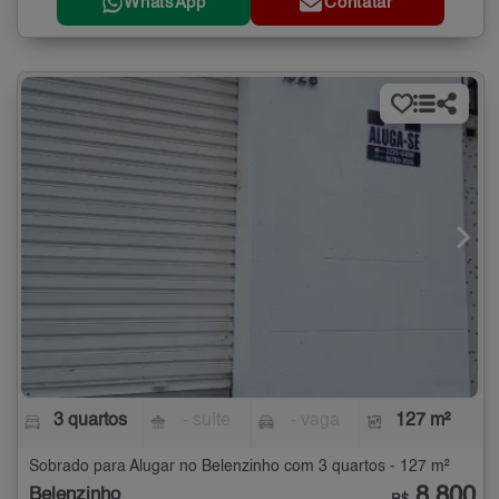
WhatsApp
Contatar
3 quartos
- suíte
- vaga
127 m²
Sobrado para Alugar no Belenzinho com 3 quartos - 127 m²
8.800
Belenzinho