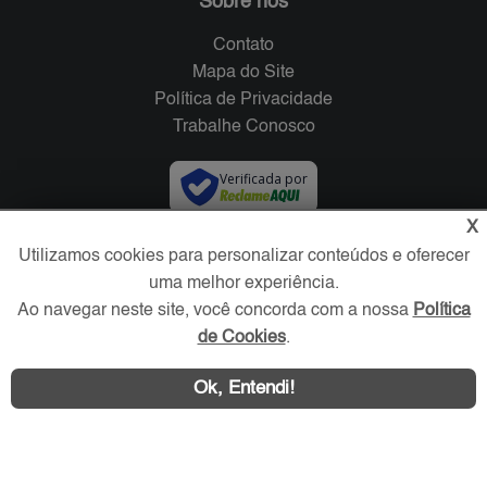
Sobre nós
Contato
Mapa do Site
Política de Privacidade
Trabalhe Conosco
Verificada por
X
Redes Sociais
Utilizamos cookies para personalizar conteúdos e oferecer
uma melhor experiência.
Ao navegar neste site, você concorda com a nossa
Política
de Cookies
.
Ok, Entendi!
Área exclusiva aos anunciantes,