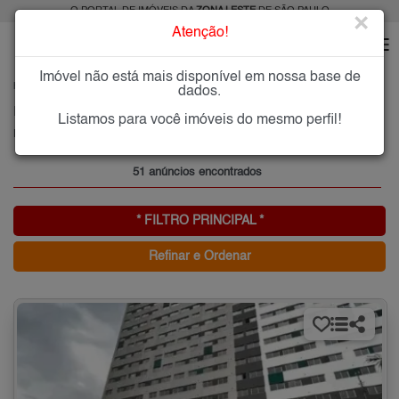
O PORTAL DE IMÓVEIS DA
ZONA LESTE
DE SÃO PAULO
×
Atenção!
Imóvel não está mais disponível em nossa base de
HOME
ZONA LESTE
ALUGAR
BELENZINHO
dados.
Imóveis para Alugar no Belenzinho, Zona Leste de São Paulo, SP
Listamos para você imóveis do mesmo perfil!
Belenzinho, Zona Leste
51 anúncios encontrados
* FILTRO PRINCIPAL *
Refinar e Ordenar