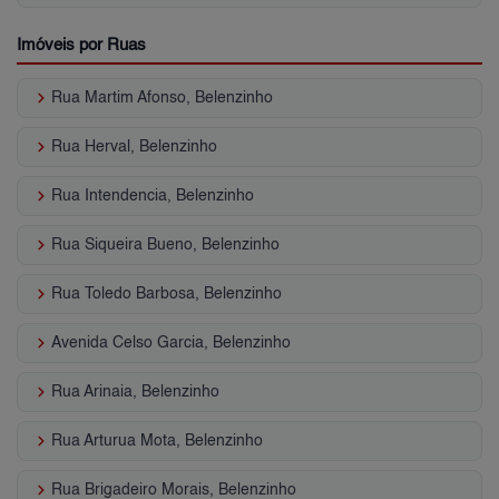
Imóveis por Ruas
keyboard_arrow_right
Rua Martim Afonso, Belenzinho
keyboard_arrow_right
Rua Herval, Belenzinho
keyboard_arrow_right
Rua Intendencia, Belenzinho
keyboard_arrow_right
Rua Siqueira Bueno, Belenzinho
keyboard_arrow_right
Rua Toledo Barbosa, Belenzinho
keyboard_arrow_right
Avenida Celso Garcia, Belenzinho
keyboard_arrow_right
Rua Arinaia, Belenzinho
keyboard_arrow_right
Rua Arturua Mota, Belenzinho
keyboard_arrow_right
Rua Brigadeiro Morais, Belenzinho