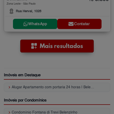
R$
Zona Leste - São Paulo
Rua Herval, 1028
WhatsApp
Contatar
Imóveis em Destaque
keyboard_arrow_right
Alugar Apartamento com portaria 24 horas | Belenzinho
Imóveis por Condomínios
keyboard_arrow_right
Condomínio Fontana di Trevi Belenzinho