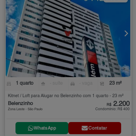
1 quarto
- suíte
- vaga
23 m²
Kitnet / Loft para Alugar no Belenzinho com 1 quarto - 23 m²
2.200
Belenzinho
R$
Condomínio: R$ 400
Zona Leste - São Paulo
WhatsApp
Contatar