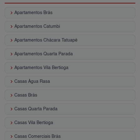
keyboard_arrow_right
Apartamentos Brás
keyboard_arrow_right
Apartamentos Catumbi
keyboard_arrow_right
Apartamentos Chácara Tatuapé
keyboard_arrow_right
Apartamentos Quarta Parada
keyboard_arrow_right
Apartamentos Vila Bertioga
keyboard_arrow_right
Casas Água Rasa
keyboard_arrow_right
Casas Brás
keyboard_arrow_right
Casas Quarta Parada
keyboard_arrow_right
Casas Vila Bertioga
keyboard_arrow_right
Casas Comerciais Brás