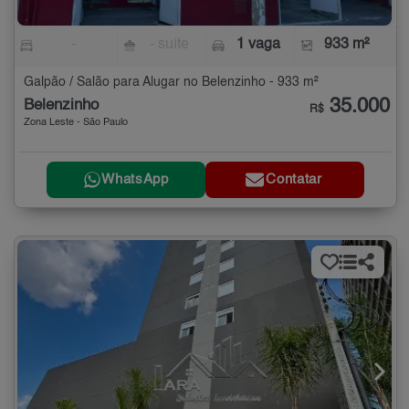
-
- suíte
1 vaga
933 m²
Galpão / Salão para Alugar no Belenzinho - 933 m²
35.000
Belenzinho
R$
Zona Leste - São Paulo
WhatsApp
Contatar