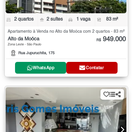
2 quartos
2 suítes
1 vaga
83 m²
Apartamento à Venda no Alto da Moóca com 2 quartos - 83 m²
949.000
Alto da Moóca
R$
Zona Leste - São Paulo
Rua Jupuruchita, 175
WhatsApp
Contatar