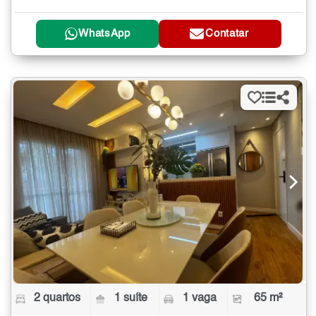
WhatsApp
Contatar
2 quartos
1 suíte
1 vaga
65 m²