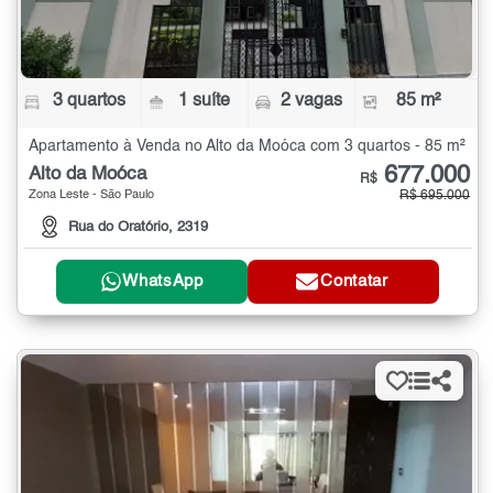
3 quartos
1 suíte
2 vagas
85 m²
Apartamento à Venda no Alto da Moóca com 3 quartos - 85 m²
677.000
Alto da Moóca
R$
Zona Leste - São Paulo
R$ 695.000
Rua do Oratório, 2319
WhatsApp
Contatar