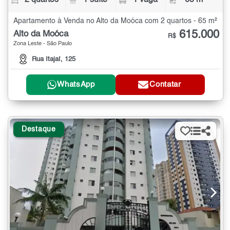
2 quartos
1 suíte
1 vaga
65 m²
Apartamento à Venda no Alto da Moóca com 2 quartos - 65 m²
615.000
Alto da Moóca
R$
Zona Leste - São Paulo
Rua Itajaí, 125
WhatsApp
Contatar
Destaque