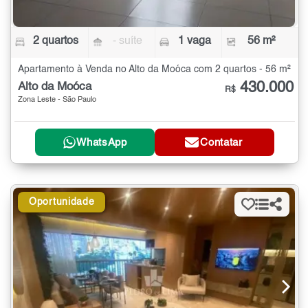
2 quartos
- suíte
1 vaga
56 m²
Apartamento à Venda no Alto da Moóca com 2 quartos - 56 m²
430.000
Alto da Moóca
R$
Zona Leste - São Paulo
WhatsApp
Contatar
Oportunidade