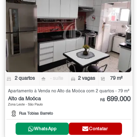
2 quartos
- suíte
2 vagas
79 m²
Apartamento à Venda no Alto da Moóca com 2 quartos - 79 m²
699.000
Alto da Moóca
R$
Zona Leste - São Paulo
Rua Tobias Barreto
WhatsApp
Contatar