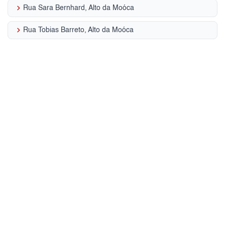
keyboard_arrow_right
Rua Sara Bernhard, Alto da Moóca
keyboard_arrow_right
Rua Tobias Barreto, Alto da Moóca