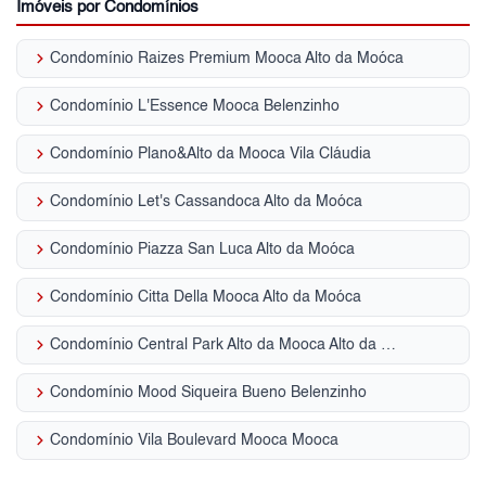
Imóveis por Condomínios
keyboard_arrow_right
Condomínio Raizes Premium Mooca Alto da Moóca
keyboard_arrow_right
Condomínio L'Essence Mooca Belenzinho
keyboard_arrow_right
Condomínio Plano&Alto da Mooca Vila Cláudia
keyboard_arrow_right
Condomínio Let's Cassandoca Alto da Moóca
keyboard_arrow_right
Condomínio Piazza San Luca Alto da Moóca
keyboard_arrow_right
Condomínio Citta Della Mooca Alto da Moóca
keyboard_arrow_right
Condomínio Central Park Alto da Mooca Alto da Moóca
keyboard_arrow_right
Condomínio Mood Siqueira Bueno Belenzinho
keyboard_arrow_right
Condomínio Vila Boulevard Mooca Mooca