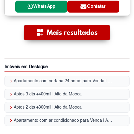
WhatsApp
Contatar
Imóveis em Destaque
keyboard_arrow_right
Apartamento com portaria 24 horas para Venda | Alto da Moóca
keyboard_arrow_right
Aptos 3 dts +400mil | Alto da Mooca
keyboard_arrow_right
Aptos 2 dts +300mil | Alto da Mooca
keyboard_arrow_right
Apartamento com ar condicionado para Venda | Alto da Moóca