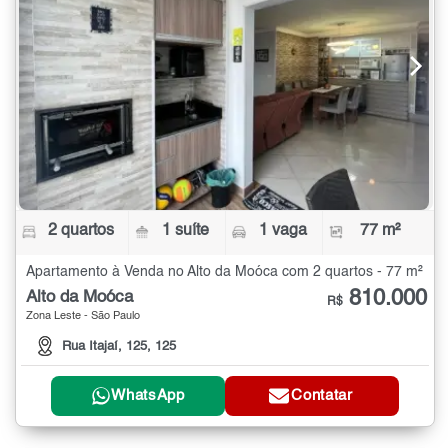
2 quartos
1 suíte
1 vaga
77 m²
Apartamento à Venda no Alto da Moóca com 2 quartos - 77 m²
810.000
Alto da Moóca
R$
Zona Leste - São Paulo
Rua Itajaí, 125, 125
WhatsApp
Contatar