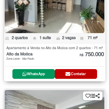
2 quartos
1 suíte
2 vagas
71 m²
Apartamento à Venda no Alto da Moóca com 2 quartos - 71 m²
750.000
Alto da Moóca
R$
Zona Leste - São Paulo
WhatsApp
Contatar