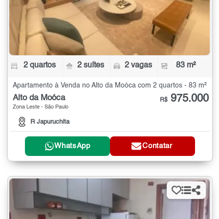
2 quartos
2 suítes
2 vagas
83 m²
Apartamento à Venda no Alto da Moóca com 2 quartos - 83 m²
975.000
Alto da Moóca
R$
Zona Leste - São Paulo
R Japuruchita
WhatsApp
Contatar