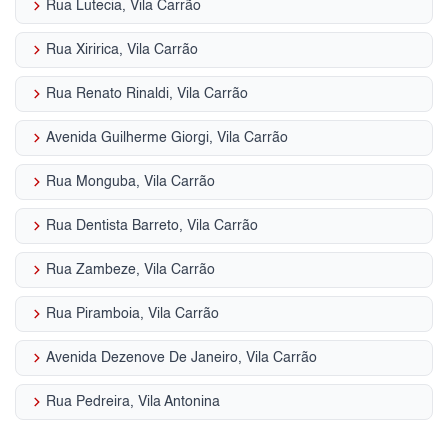
keyboard_arrow_right
Rua Lutecia, Vila Carrão
keyboard_arrow_right
Rua Xiririca, Vila Carrão
keyboard_arrow_right
Rua Renato Rinaldi, Vila Carrão
keyboard_arrow_right
Avenida Guilherme Giorgi, Vila Carrão
keyboard_arrow_right
Rua Monguba, Vila Carrão
keyboard_arrow_right
Rua Dentista Barreto, Vila Carrão
keyboard_arrow_right
Rua Zambeze, Vila Carrão
keyboard_arrow_right
Rua Piramboia, Vila Carrão
keyboard_arrow_right
Avenida Dezenove De Janeiro, Vila Carrão
keyboard_arrow_right
Rua Pedreira, Vila Antonina