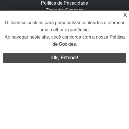
Política de Privacidade
Trabalhe Conosco
X
Utilizamos cookies para personalizar conteúdos e oferecer
Verificada por
uma melhor experiência.
Ao navegar neste site, você concorda com a nossa
Política
Redes Sociais
de Cookies
.
Ok, Entendi!
Área exclusiva aos anunciantes,
acesse sua conta: