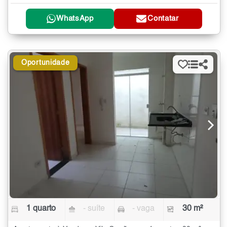
WhatsApp
Contatar
Oportunidade
1 quarto
- suíte
- vaga
30 m²