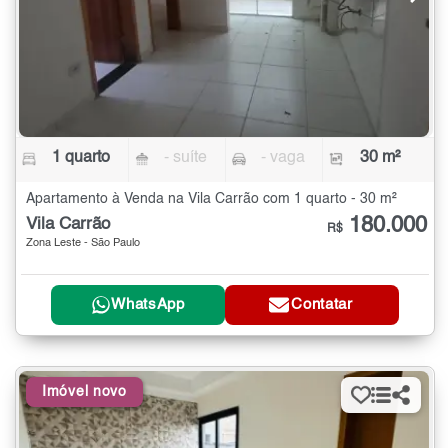
1 quarto
- suíte
- vaga
30 m²
Apartamento à Venda na Vila Carrão com 1 quarto - 30 m²
180.000
Vila Carrão
R$
Zona Leste - São Paulo
WhatsApp
Contatar
Imóvel novo