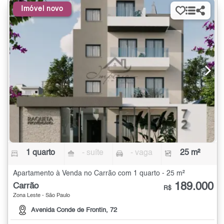
Imóvel novo
1 quarto
- suíte
- vaga
25 m²
Apartamento à Venda no Carrão com 1 quarto - 25 m²
189.000
Carrão
R$
Zona Leste - São Paulo
Avenida Conde de Frontin, 72