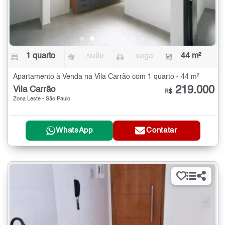
1 quarto
- suíte
- vaga
44 m²
Apartamento à Venda na Vila Carrão com 1 quarto - 44 m²
219.000
Vila Carrão
R$
Zona Leste - São Paulo
WhatsApp
Contatar