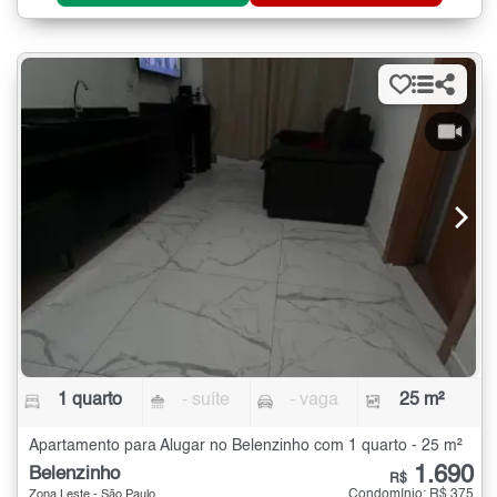
1 quarto
- suíte
- vaga
25 m²
Apartamento para Alugar no Belenzinho com 1 quarto - 25 m²
1.690
Belenzinho
R$
Condomínio: R$ 375
Zona Leste - São Paulo