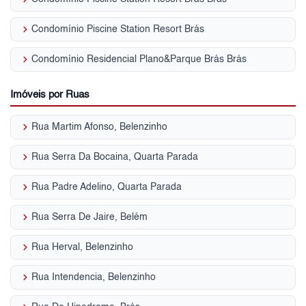
keyboard_arrow_right
Condomínio Piscine Station Resort Brás
keyboard_arrow_right
Condomínio Residencial Plano&Parque Brás Brás
Imóveis por Ruas
keyboard_arrow_right
Rua Martim Afonso, Belenzinho
keyboard_arrow_right
Rua Serra Da Bocaina, Quarta Parada
keyboard_arrow_right
Rua Padre Adelino, Quarta Parada
keyboard_arrow_right
Rua Serra De Jaire, Belém
keyboard_arrow_right
Rua Herval, Belenzinho
keyboard_arrow_right
Rua Intendencia, Belenzinho