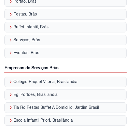
keyboard_arrow_right
Portão, Brás
keyboard_arrow_right
Festas, Brás
keyboard_arrow_right
Buffet Infantil, Brás
keyboard_arrow_right
Serviços, Brás
keyboard_arrow_right
Eventos, Brás
Empresas de Serviços Brás
keyboard_arrow_right
Colégio Raquel Vitória, Brasilândia
keyboard_arrow_right
Egi Portões, Brasilândia
keyboard_arrow_right
Tia Ro Festas Buffet A Domicílio, Jardim Brasil
keyboard_arrow_right
Escola Infantil Priori, Brasilândia