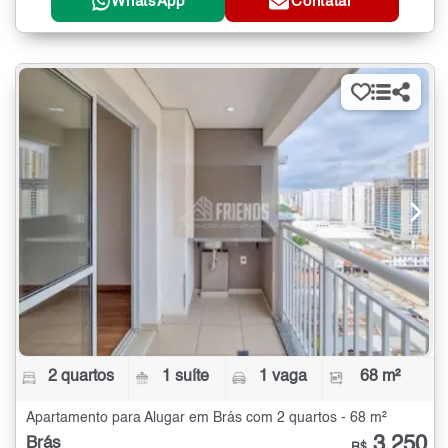
WhatsApp
Contatar
2 quartos
1 suíte
1 vaga
68 m²
Apartamento para Alugar em Brás com 2 quartos - 68 m²
3.250
Brás
R$