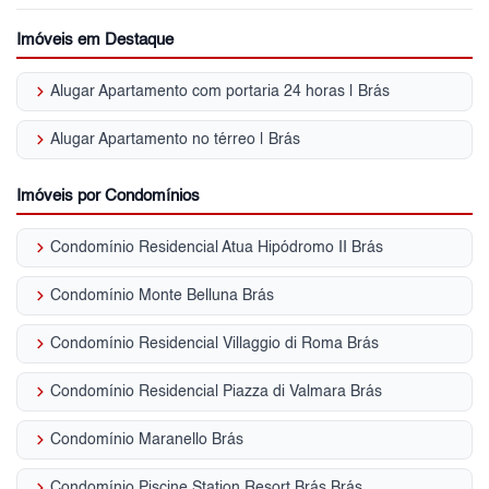
Imóveis em Destaque
keyboard_arrow_right
Alugar Apartamento com portaria 24 horas | Brás
keyboard_arrow_right
Alugar Apartamento no térreo | Brás
Imóveis por Condomínios
keyboard_arrow_right
Condomínio Residencial Atua Hipódromo II Brás
keyboard_arrow_right
Condomínio Monte Belluna Brás
keyboard_arrow_right
Condomínio Residencial Villaggio di Roma Brás
keyboard_arrow_right
Condomínio Residencial Piazza di Valmara Brás
keyboard_arrow_right
Condomínio Maranello Brás
keyboard_arrow_right
Condomínio Piscine Station Resort Brás Brás