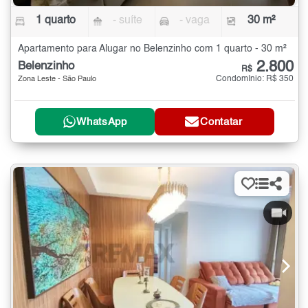
1 quarto
- suíte
- vaga
30 m²
Apartamento para Alugar no Belenzinho com 1 quarto - 30 m²
2.800
Belenzinho
R$
Condomínio: R$ 350
Zona Leste - São Paulo
WhatsApp
Contatar