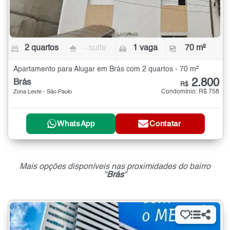
2 quartos
- suíte
1 vaga
70 m²
Apartamento para Alugar em Brás com 2 quartos - 70 m²
2.800
Brás
R$
Condomínio: R$ 758
Zona Leste - São Paulo
WhatsApp
Contatar
Mais opções disponíveis nas proximidades do bairro
"
Brás
"