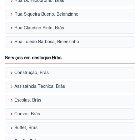
keyboard_arrow_right
Rua Do Hipodromo, Brás
keyboard_arrow_right
Rua Siqueira Bueno, Belenzinho
keyboard_arrow_right
Rua Claudino Pinto, Brás
keyboard_arrow_right
Rua Toledo Barbosa, Belenzinho
Serviços em destaque Brás
keyboard_arrow_right
Construção, Brás
keyboard_arrow_right
Assistência Técnica, Brás
keyboard_arrow_right
Escolas, Brás
keyboard_arrow_right
Cursos, Brás
keyboard_arrow_right
Buffet, Brás