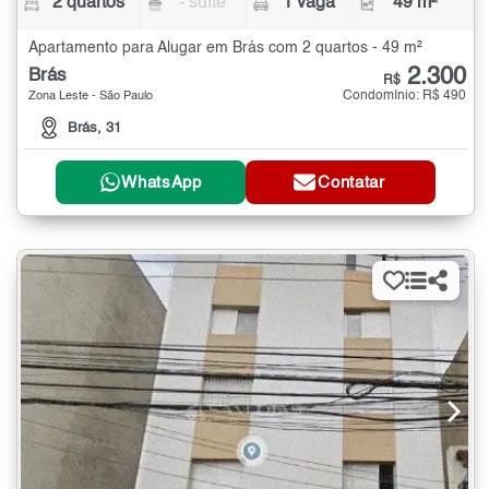
2 quartos
- suíte
1 vaga
49 m²
Apartamento para Alugar em Brás com 2 quartos - 49 m²
2.300
Brás
R$
Condomínio: R$ 490
Zona Leste - São Paulo
Brás, 31
WhatsApp
Contatar