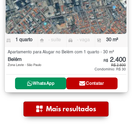
1 quarto
- suíte
- vaga
30 m²
Apartamento para Alugar no Belém com 1 quarto - 30 m²
2.400
Belém
R$
Zona Leste - São Paulo
R$ 2.600
Condomínio: R$ 30
WhatsApp
Contatar