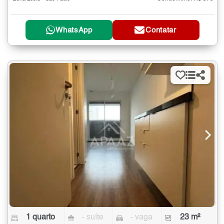
WhatsApp
Contatar
1 quarto
- suíte
- vaga
23 m²