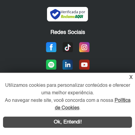
Verificada por
Redes Sociais
X
Utilizamos cookies para personalizar conteúdos e oferecer
uma melhor experiência.
Área exclusiva aos anunciantes,
acesse sua conta:
Ao navegar neste site, você concorda com a nossa
Política
de Cookies
.
Ok, Entendi!
WhatsApp
Contatar