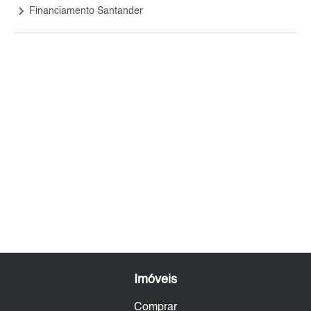
keyboard_arrow_right
Financiamento Santander
Imóveis
Comprar