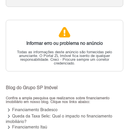
Informar erro ou problema no anúncio
Todas as informações deste anúncio são fornecidas pelo
anunciante.
O Portal ZL Imóvel fica isento de qualquer
responsabilidade.
Creci - Procure sempre um corretor
credenciado.
Blog do Grupo SP Imóvel
Confira a ampla pesquisa que realizamos sobre financiamento
imobiliário em nosso blog. Clique nos links abaixo:
keyboard_arrow_right
Financiamento Bradesco
keyboard_arrow_right
Queda da Taxa Selic: Qual o impacto no financiamento
imobiliário?
keyboard_arrow_right
Financiamento Itaú