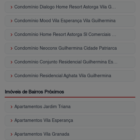
keyboard_arrow_right
Condomínio Dialogo Home Resort Astorga Vila Guilhermina
keyboard_arrow_right
Condomínio Mood Vila Esperança Vila Guilhermina
keyboard_arrow_right
Condomínio Home Resort Astorga Sl Comerciais Vila Guilhermina
keyboard_arrow_right
Condomínio Neoconx Guilhermina Cidade Patriarca
keyboard_arrow_right
Condomínio Conjunto Residencial Guilhermina Esperança Vila Guilhermina
keyboard_arrow_right
Condomínio Residencial Aghata Vila Guilhermina
Imóveis de Bairros Próximos
keyboard_arrow_right
Apartamentos Jardim Triana
keyboard_arrow_right
Apartamentos Vila Esperança
keyboard_arrow_right
Apartamentos Vila Granada