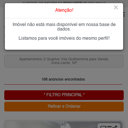
O PORTAL DE IMÓVEIS DA
ZONA LESTE
DE SÃO PAULO
×
Atenção!
Imóvel não está mais disponível em nossa base de
HOME
ZONA LESTE
COMPRAR
VILA GUILHERMINA
dados.
Imóveis à Venda na Vila Guilhermina, Zona Leste de São Paulo
Listamos para você imóveis do mesmo perfil!
Vila Guilhermina, Zona Leste
,
Apartamentos 3 Quartos Vila Guilhermina para Venda,
Zona Leste, SP
168 anúncios encontrados
* FILTRO PRINCIPAL *
Refinar e Ordenar