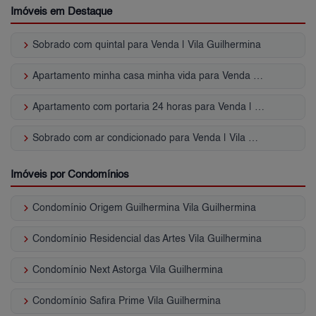
Imóveis em Destaque
keyboard_arrow_right
Sobrado com quintal para Venda | Vila Guilhermina
keyboard_arrow_right
Apartamento minha casa minha vida para Venda | Vila Guilhermina
keyboard_arrow_right
Apartamento com portaria 24 horas para Venda | Vila Guilhermina
keyboard_arrow_right
Sobrado com ar condicionado para Venda | Vila Guilhermina
Imóveis por Condomínios
keyboard_arrow_right
Condomínio Origem Guilhermina Vila Guilhermina
keyboard_arrow_right
Condomínio Residencial das Artes Vila Guilhermina
keyboard_arrow_right
Condomínio Next Astorga Vila Guilhermina
keyboard_arrow_right
Condomínio Safira Prime Vila Guilhermina