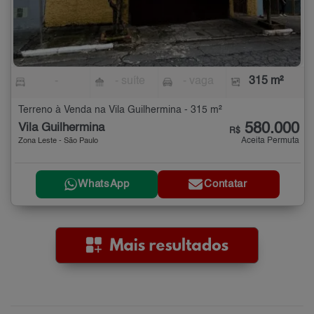
-
- suíte
- vaga
315 m²
Terreno à Venda na Vila Guilhermina - 315 m²
580.000
Vila Guilhermina
R$
Aceita Permuta
Zona Leste - São Paulo
WhatsApp
Contatar