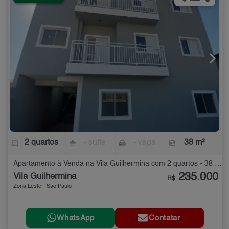
2 quartos
- suíte
- vaga
38 m²
Apartamento à Venda na Vila Guilhermina com 2 quartos - 38 m²
235.000
Vila Guilhermina
R$
Zona Leste - São Paulo
WhatsApp
Contatar