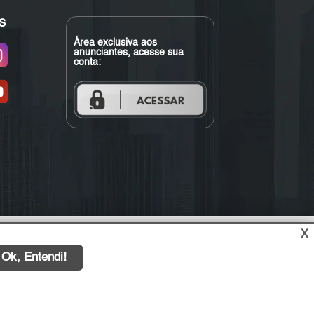
s
Área exclusiva aos
anunciantes, acesse sua
conta:
X
Ok, Entendi!