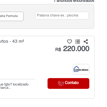
1 anúncios encontrados
eita Permuta
tos - 43 m²
220.000
R$
Contato
 fgts!! localizado
iarca...