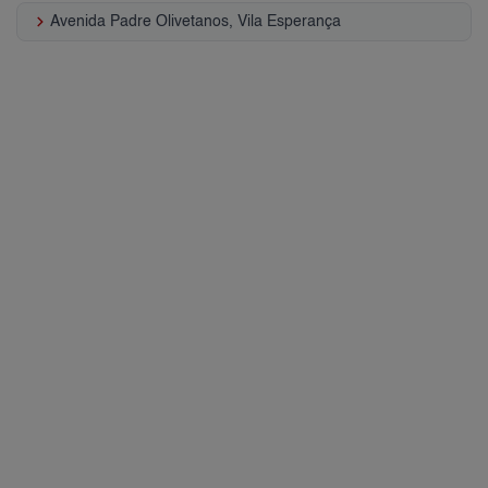
keyboard_arrow_right
Avenida Padre Olivetanos, Vila Esperança