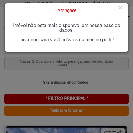
O PORTAL DE IMÓVEIS DA
ZONA LESTE
DE SÃO PAULO
×
Atenção!
Imóvel não está mais disponível em nossa base de
HOME
ZONA LESTE
COMPRAR
VILA ESPERANÇA
dados.
Imóveis à Venda na Vila Esperança, Zona Leste de São Paulo
Listamos para você imóveis do mesmo perfil!
Vila Esperança, Zona Leste
Casas 2 Quartos na Vila Esperança para Venda, Zona
Leste, SP
372 anúncios encontrados
* FILTRO PRINCIPAL *
Refinar e Ordenar