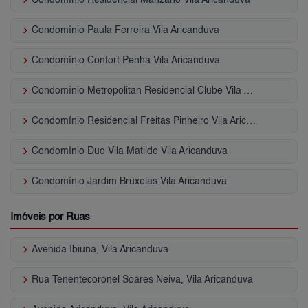
keyboard_arrow_right
Condomínio Paula Ferreira Vila Aricanduva
keyboard_arrow_right
Condomínio Confort Penha Vila Aricanduva
keyboard_arrow_right
Condomínio Metropolitan Residencial Clube Vila Aricanduva
keyboard_arrow_right
Condomínio Residencial Freitas Pinheiro Vila Aricanduva
keyboard_arrow_right
Condomínio Duo Vila Matilde Vila Aricanduva
keyboard_arrow_right
Condomínio Jardim Bruxelas Vila Aricanduva
Imóveis por Ruas
keyboard_arrow_right
Avenida Ibiuna, Vila Aricanduva
keyboard_arrow_right
Rua Tenentecoronel Soares Neiva, Vila Aricanduva