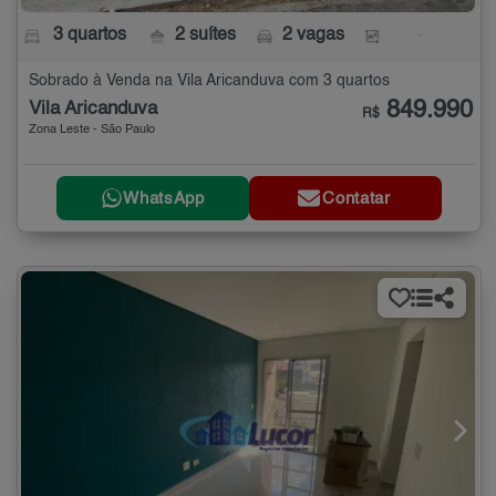
3 quartos
2 suítes
2 vagas
-
Sobrado à Venda na Vila Aricanduva com 3 quartos
849.990
Vila Aricanduva
R$
Zona Leste - São Paulo
WhatsApp
Contatar