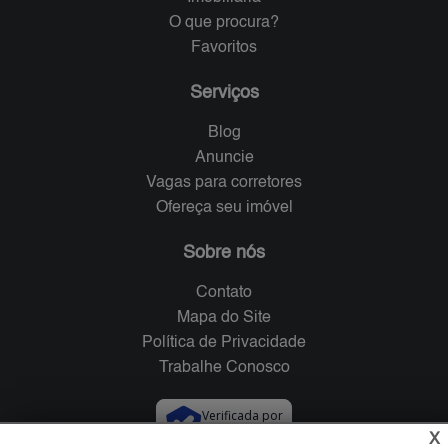
O que procura?
Favoritos
Serviços
Blog
Anuncie
Vagas para corretores
Ofereça seu imóvel
Sobre nós
Contato
Mapa do Site
Política de Privacidade
Trabalhe Conosco
Verificada por
X