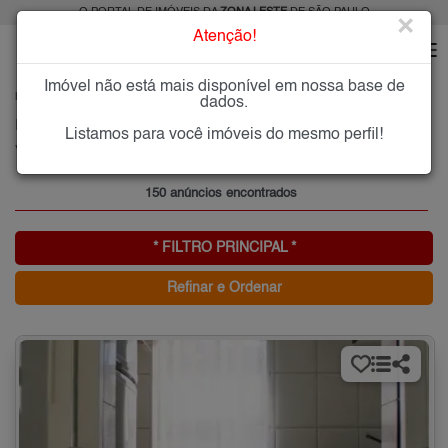
O PORTAL DE IMÓVEIS DA
ZONA LESTE
DE SÃO PAULO
×
Atenção!
Imóvel não está mais disponível em nossa base de
HOME
ZONA LESTE
COMPRAR
VILA ARICANDUVA
dados.
Imóveis à Venda na Vila Aricanduva, Zona Leste de São Paulo
Listamos para você imóveis do mesmo perfil!
Vila Aricanduva, Zona Leste
150 anúncios encontrados
* FILTRO PRINCIPAL *
Refinar e Ordenar