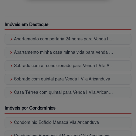
Imóveis em Destaque
keyboard_arrow_right
Apartamento com portaria 24 horas para Venda | Vila Aricanduva
keyboard_arrow_right
Apartamento minha casa minha vida para Venda | Vila Aricanduva
keyboard_arrow_right
Sobrado com ar condicionado para Venda | Vila Aricanduva
keyboard_arrow_right
Sobrado com quintal para Venda | Vila Aricanduva
keyboard_arrow_right
Casa Térrea com quintal para Venda | Vila Aricanduva
Imóveis por Condomínios
keyboard_arrow_right
Condomínio Edfício Manacá Vila Aricanduva
keyboard_arrow_right
Condomínio Residencial Manzano Vila Aricanduva