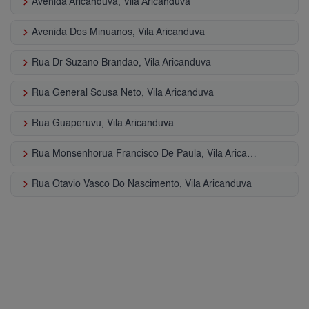
keyboard_arrow_right
Avenida Aricanduva, Vila Aricanduva
keyboard_arrow_right
Avenida Dos Minuanos, Vila Aricanduva
keyboard_arrow_right
Rua Dr Suzano Brandao, Vila Aricanduva
keyboard_arrow_right
Rua General Sousa Neto, Vila Aricanduva
keyboard_arrow_right
Rua Guaperuvu, Vila Aricanduva
keyboard_arrow_right
Rua Monsenhorua Francisco De Paula, Vila Aricanduva
keyboard_arrow_right
Rua Otavio Vasco Do Nascimento, Vila Aricanduva