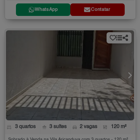
WhatsApp
Contatar
3 quartos
3 suítes
2 vagas
120 m²
Sobrado à Venda na Vila Aricanduva com 3 quartos - 120 m²