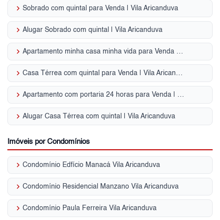
keyboard_arrow_right
Sobrado com quintal para Venda | Vila Aricanduva
keyboard_arrow_right
Alugar Sobrado com quintal | Vila Aricanduva
keyboard_arrow_right
Apartamento minha casa minha vida para Venda | Vila Aricanduva
keyboard_arrow_right
Casa Térrea com quintal para Venda | Vila Aricanduva
keyboard_arrow_right
Apartamento com portaria 24 horas para Venda | Vila Aricanduva
keyboard_arrow_right
Alugar Casa Térrea com quintal | Vila Aricanduva
Imóveis por Condomínios
keyboard_arrow_right
Condomínio Edfício Manacá Vila Aricanduva
keyboard_arrow_right
Condomínio Residencial Manzano Vila Aricanduva
keyboard_arrow_right
Condomínio Paula Ferreira Vila Aricanduva