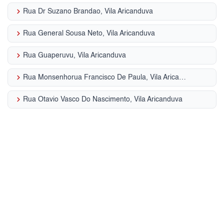
keyboard_arrow_right
Rua Dr Suzano Brandao, Vila Aricanduva
keyboard_arrow_right
Rua General Sousa Neto, Vila Aricanduva
keyboard_arrow_right
Rua Guaperuvu, Vila Aricanduva
keyboard_arrow_right
Rua Monsenhorua Francisco De Paula, Vila Aricanduva
keyboard_arrow_right
Rua Otavio Vasco Do Nascimento, Vila Aricanduva