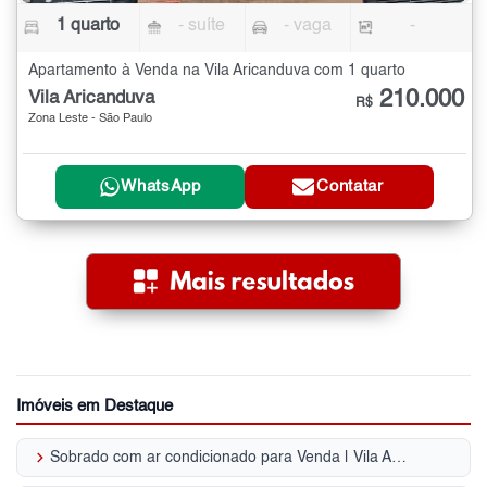
1 quarto
- suíte
- vaga
-
Apartamento à Venda na Vila Aricanduva com 1 quarto
210.000
Vila Aricanduva
R$
Zona Leste - São Paulo
WhatsApp
Contatar
Imóveis em Destaque
keyboard_arrow_right
Sobrado com ar condicionado para Venda | Vila Aricanduva