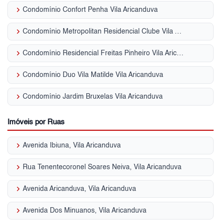
keyboard_arrow_right
Condomínio Confort Penha Vila Aricanduva
keyboard_arrow_right
Condomínio Metropolitan Residencial Clube Vila Aricanduva
keyboard_arrow_right
Condomínio Residencial Freitas Pinheiro Vila Aricanduva
keyboard_arrow_right
Condomínio Duo Vila Matilde Vila Aricanduva
keyboard_arrow_right
Condomínio Jardim Bruxelas Vila Aricanduva
Imóveis por Ruas
keyboard_arrow_right
Avenida Ibiuna, Vila Aricanduva
keyboard_arrow_right
Rua Tenentecoronel Soares Neiva, Vila Aricanduva
keyboard_arrow_right
Avenida Aricanduva, Vila Aricanduva
keyboard_arrow_right
Avenida Dos Minuanos, Vila Aricanduva