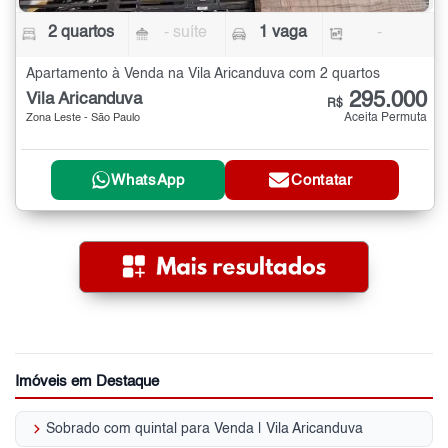
2 quartos
- suíte
1 vaga
-
Apartamento à Venda na Vila Aricanduva com 2 quartos
295.000
Vila Aricanduva
R$
Aceita Permuta
Zona Leste - São Paulo
WhatsApp
Contatar
Imóveis em Destaque
keyboard_arrow_right
Sobrado com quintal para Venda | Vila Aricanduva