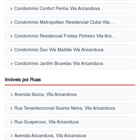
keyboard_arrow_right
Condomínio Confort Penha Vila Aricanduva
keyboard_arrow_right
Condomínio Metropolitan Residencial Clube Vila Aricanduva
keyboard_arrow_right
Condomínio Residencial Freitas Pinheiro Vila Aricanduva
keyboard_arrow_right
Condomínio Duo Vila Matilde Vila Aricanduva
keyboard_arrow_right
Condomínio Jardim Bruxelas Vila Aricanduva
Imóveis por Ruas
keyboard_arrow_right
Avenida Ibiuna, Vila Aricanduva
keyboard_arrow_right
Rua Tenentecoronel Soares Neiva, Vila Aricanduva
keyboard_arrow_right
Rua Guaperuvu, Vila Aricanduva
keyboard_arrow_right
Avenida Aricanduva, Vila Aricanduva