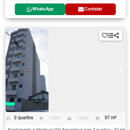
WhatsApp
Contatar
2 quartos
- suíte
- vaga
37 m²
Apartamento à Venda na Vila Aricanduva com 2 quartos - 37 m²