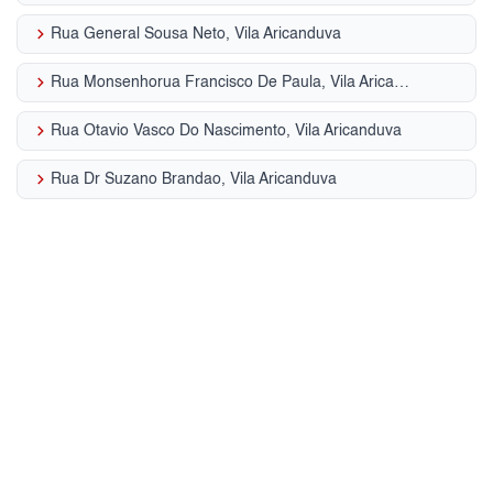
keyboard_arrow_right
Rua General Sousa Neto, Vila Aricanduva
keyboard_arrow_right
Rua Monsenhorua Francisco De Paula, Vila Aricanduva
keyboard_arrow_right
Rua Otavio Vasco Do Nascimento, Vila Aricanduva
keyboard_arrow_right
Rua Dr Suzano Brandao, Vila Aricanduva