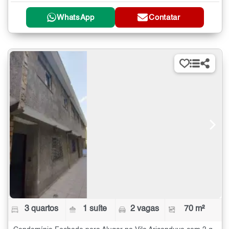
WhatsApp
Contatar
3 quartos
1 suíte
2 vagas
70 m²