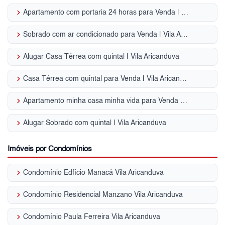
keyboard_arrow_right
Apartamento com portaria 24 horas para Venda | Vila Aricanduva
keyboard_arrow_right
Sobrado com ar condicionado para Venda | Vila Aricanduva
keyboard_arrow_right
Alugar Casa Térrea com quintal | Vila Aricanduva
keyboard_arrow_right
Casa Térrea com quintal para Venda | Vila Aricanduva
keyboard_arrow_right
Apartamento minha casa minha vida para Venda | Vila Aricanduva
keyboard_arrow_right
Alugar Sobrado com quintal | Vila Aricanduva
Imóveis por Condomínios
keyboard_arrow_right
Condomínio Edfício Manacá Vila Aricanduva
keyboard_arrow_right
Condomínio Residencial Manzano Vila Aricanduva
keyboard_arrow_right
Condomínio Paula Ferreira Vila Aricanduva