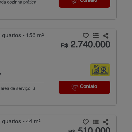
Contato
ada cozinha prática
quartos - 156 m²
2.740.000
R$
²
Contato
 área de serviço, 3
..
quartos - 44 m²
510.000