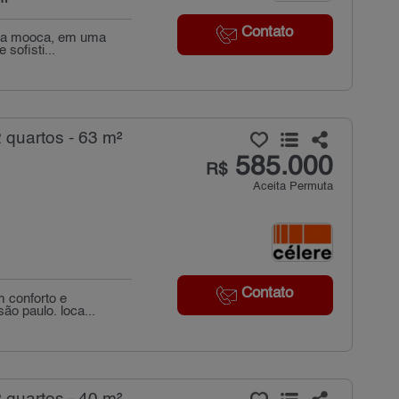
Contato
s da mooca, em uma
sofisti...
quartos - 63 m²
585.000
R$
Aceita Permuta
Contato
 conforto e
ão paulo. loca...