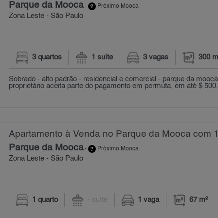
Parque da Mooca
-
Próximo Mooca
Zona Leste - São Paulo
3 quartos
1 suíte
3 vagas
300 m
Sobrado - alto padrão - residencial e comercial - parque da mooca 
proprietário aceita parte do pagamento em permuta, em até $ 500.0
Apartamento à Venda no Parque da Mooca com 1 
Parque da Mooca
-
Próximo Mooca
Zona Leste - São Paulo
1 quarto
- suíte
1 vaga
67 m²