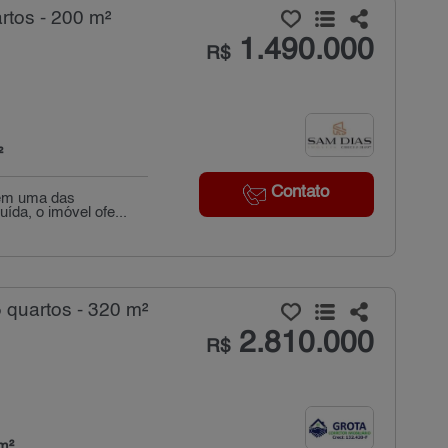
tos - 200 m²
1.490.000
R$
²
Contato
 em uma das
da, o imóvel ofe...
quartos - 320 m²
2.810.000
R$
m²