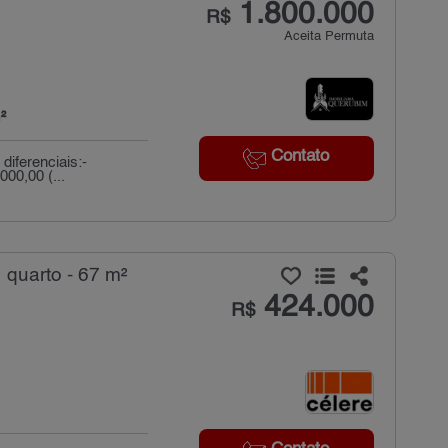
1.800.000
R$
Aceita Permuta
²
Contato
diferenciais:-
00,00 (...
quarto - 67 m²
424.000
R$