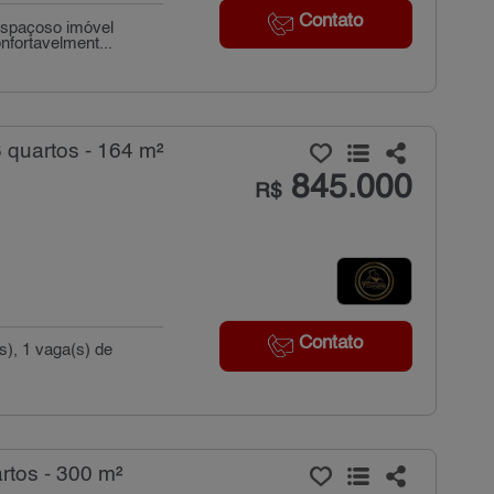
Contato
espaçoso imóvel
nfortavelment...
quartos - 164 m²
845.000
R$
Contato
s), 1 vaga(s) de
tos - 300 m²