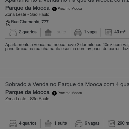
Apartamento à Venda no Parque da Mooca com 2 
Parque da Mooca
-
Próximo Mooca
Zona Leste - São Paulo
Rua Chamantá, 777
2 quartos
- suíte
1 vaga
40 m²
Apartamento a venda na mooca novo 2 dormitórios 40m² com vaga
panorâmica na rua chamantá esquina com av paes de barros. lazer
Sobrado à Venda no Parque da Mooca com 4 quar
Parque da Mooca
-
Próximo Mooca
Zona Leste - São Paulo
4 quartos
1 suíte
6 vagas
290 m