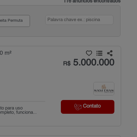
116 anúncios encontrados
eita Permuta
0 m²
5.000.000
R$
Contato
nto para uso
pleto, funciona...