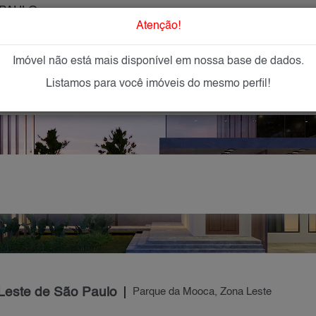
PAULO
O que Procur
Atenção!
Imóvel não está mais disponível em nossa base de dados.
GAR
IMÓVEIS NOVOS
IMOBILIÁRIAS
OFEREÇA
Listamos para você imóveis do mesmo perfil!
Leste de São Paulo
Parque da Mooca, Zona Leste