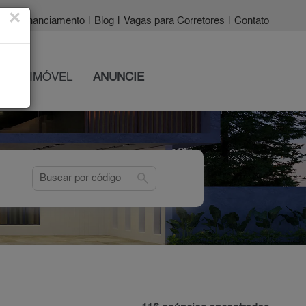
×
a?
|
Financiamento
|
Blog
|
Vagas para Corretores
|
Contato
 SEU IMÓVEL
ANUNCIE
search