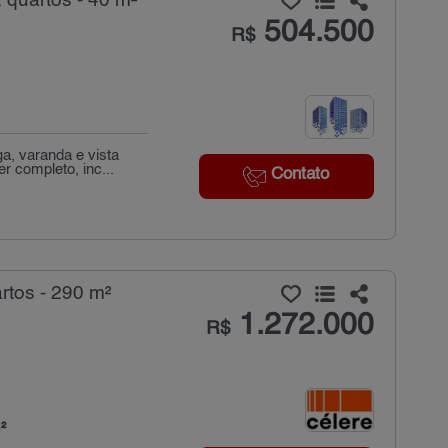
quartos - 40 m²
504.500
R$
, varanda e vista
 completo, inc...
Contato
tos - 290 m²
1.272.000
R$
²