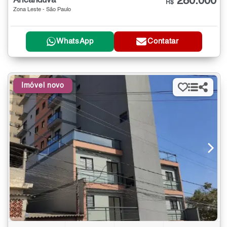
280.000
Aricanduva
R$
Zona Leste - São Paulo
WhatsApp
Contatar
Imóvel novo