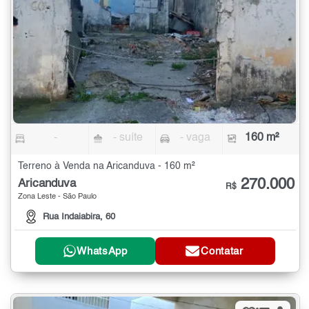
-
- suíte
- vaga
160 m²
Terreno à Venda na Aricanduva - 160 m²
270.000
Aricanduva
R$
Zona Leste - São Paulo
Rua Indaiabira, 60
WhatsApp
Contatar