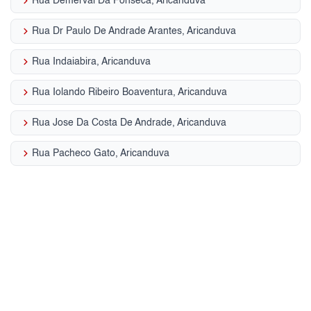
keyboard_arrow_right
Rua Demerval Da Fonseca, Aricanduva
keyboard_arrow_right
Rua Dr Paulo De Andrade Arantes, Aricanduva
keyboard_arrow_right
Rua Indaiabira, Aricanduva
keyboard_arrow_right
Rua Iolando Ribeiro Boaventura, Aricanduva
keyboard_arrow_right
Rua Jose Da Costa De Andrade, Aricanduva
keyboard_arrow_right
Rua Pacheco Gato, Aricanduva