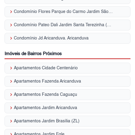
keyboard_arrow_right
Condomínio Flores Parque do Carmo Jardim São Cristóvão
keyboard_arrow_right
Condomínio Pateo Dali Jardim Santa Terezinha (ZL)
keyboard_arrow_right
Condomínio Jd Aricanduva. Aricanduva
Imóveis de Bairros Próximos
keyboard_arrow_right
Apartamentos Cidade Centenário
keyboard_arrow_right
Apartamentos Fazenda Aricanduva
keyboard_arrow_right
Apartamentos Fazenda Caguaçu
keyboard_arrow_right
Apartamentos Jardim Aricanduva
keyboard_arrow_right
Apartamentos Jardim Brasília (ZL)
keyboard_arrow_right
Apartamentos Jardim Egle