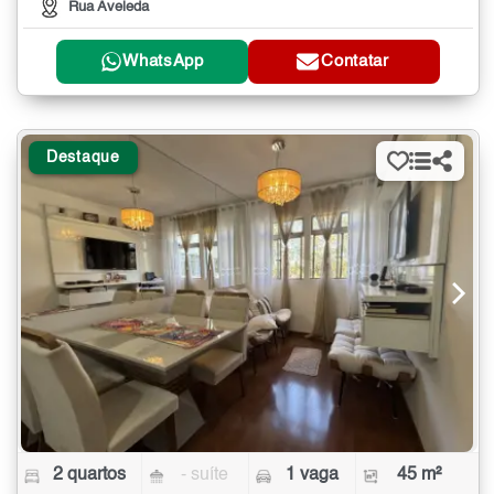
Rua Aveleda
WhatsApp
Contatar
Destaque
2 quartos
- suíte
1 vaga
45 m²