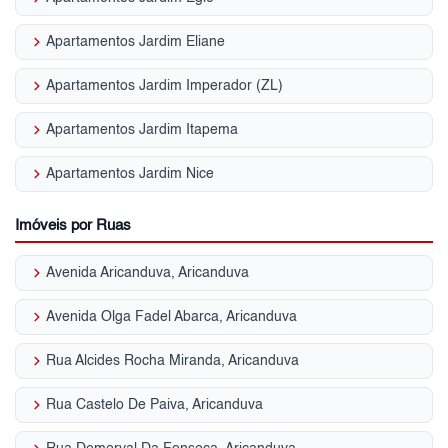
keyboard_arrow_right
Apartamentos Jardim Eliane
keyboard_arrow_right
Apartamentos Jardim Imperador (ZL)
keyboard_arrow_right
Apartamentos Jardim Itapema
keyboard_arrow_right
Apartamentos Jardim Nice
Imóveis por Ruas
keyboard_arrow_right
Avenida Aricanduva, Aricanduva
keyboard_arrow_right
Avenida Olga Fadel Abarca, Aricanduva
keyboard_arrow_right
Rua Alcides Rocha Miranda, Aricanduva
keyboard_arrow_right
Rua Castelo De Paiva, Aricanduva