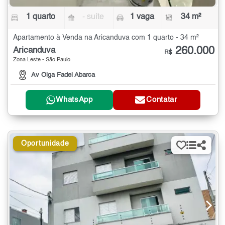
1 quarto
- suíte
1 vaga
34 m²
Apartamento à Venda na Aricanduva com 1 quarto - 34 m²
260.000
Aricanduva
R$
Zona Leste - São Paulo
Av Olga Fadel Abarca
WhatsApp
Contatar
Oportunidade