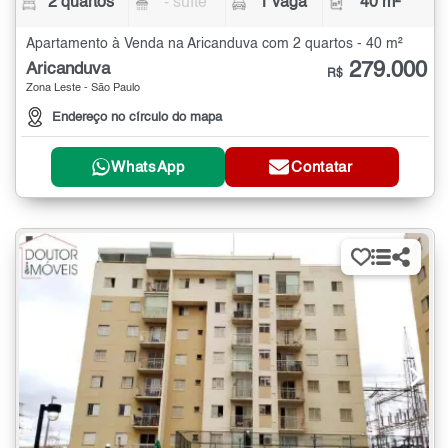
2 quartos
- suíte
1 vaga
40 m²
Apartamento à Venda na Aricanduva com 2 quartos - 40 m²
279.000
Aricanduva
R$
Zona Leste - São Paulo
Endereço no círculo do mapa
WhatsApp
Contatar