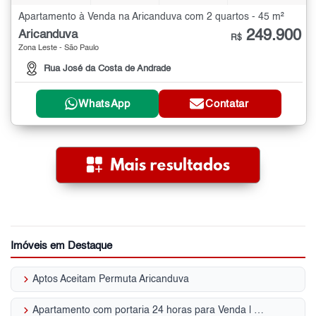
Apartamento à Venda na Aricanduva com 2 quartos - 45 m²
249.900
Aricanduva
R$
Zona Leste - São Paulo
Rua José da Costa de Andrade
WhatsApp
Contatar
Imóveis em Destaque
keyboard_arrow_right
Aptos Aceitam Permuta Aricanduva
keyboard_arrow_right
Apartamento com portaria 24 horas para Venda | Aricanduva