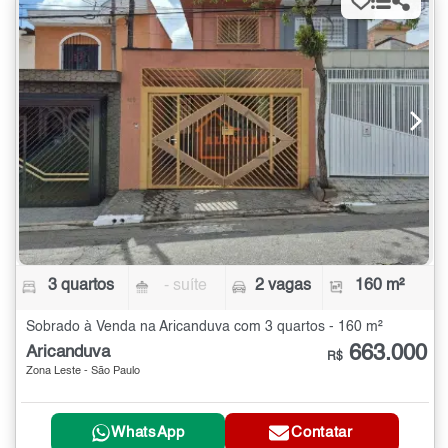
3 quartos
- suíte
2 vagas
160 m²
Sobrado à Venda na Aricanduva com 3 quartos - 160 m²
663.000
Aricanduva
R$
Zona Leste - São Paulo
WhatsApp
Contatar