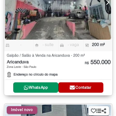
-
- suíte
- vaga
200 m²
Galpão / Salão à Venda na Aricanduva - 200 m²
550.000
Aricanduva
R$
Zona Leste - São Paulo
Endereço no círculo do mapa
WhatsApp
Contatar
Imóvel novo