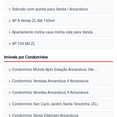
keyboard_arrow_right
Sobrado com quintal para Venda | Aricanduva
keyboard_arrow_right
AP A Venda ZL Até 150mil
keyboard_arrow_right
Apartamento minha casa minha vida para Venda | Aricanduva
keyboard_arrow_right
AP 150 Mil ZL
Imóveis por Condomínios
keyboard_arrow_right
Condomínio Mundo Apto Estação Aricanduva Vila Aricanduva
keyboard_arrow_right
Condomínio Veredas Aricanduva II Aricanduva
keyboard_arrow_right
Condomínio Veredas Aricanduva II Aricanduva
keyboard_arrow_right
Condomínio San Carlo Jardim Santa Terezinha (ZL)
keyboard_arrow_right
Condomínio Santa Edwirges Aricanduva