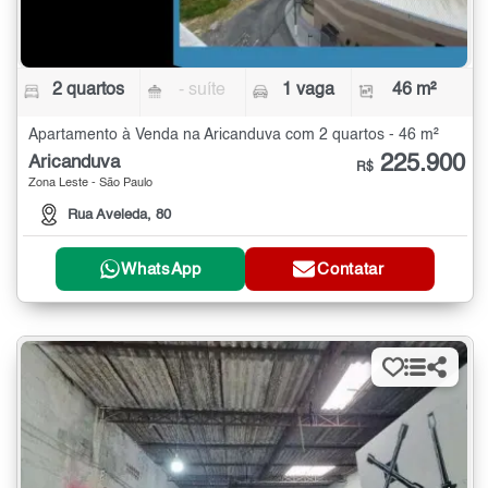
2 quartos
- suíte
1 vaga
46 m²
Apartamento à Venda na Aricanduva com 2 quartos - 46 m²
225.900
Aricanduva
R$
Zona Leste - São Paulo
Rua Aveleda, 80
WhatsApp
Contatar