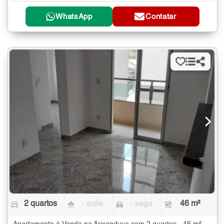
WhatsApp
Contatar
2 quartos
- suíte
- vaga
46 m²