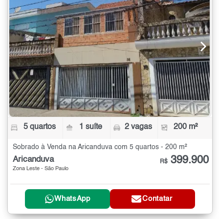
5 quartos
1 suíte
2 vagas
200 m²
Sobrado à Venda na Aricanduva com 5 quartos - 200 m²
399.900
Aricanduva
R$
Zona Leste - São Paulo
WhatsApp
Contatar