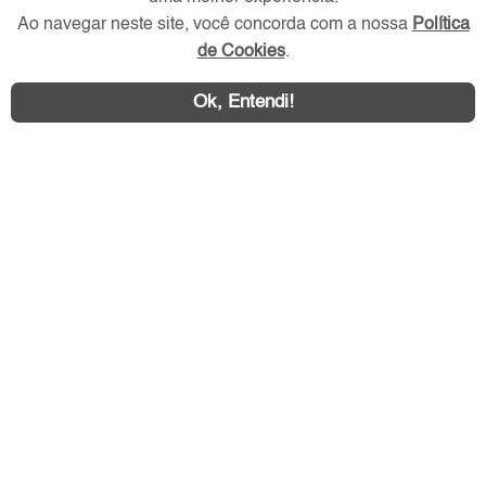
Ao navegar neste site, você concorda com a nossa
Política
Redes Sociais
de Cookies
.
Ok, Entendi!
Área exclusiva aos anunciantes,
acesse sua conta: