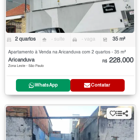
2 quartos
- suíte
- vaga
35 m²
Apartamento à Venda na Aricanduva com 2 quartos - 35 m²
228.000
Aricanduva
R$
Zona Leste - São Paulo
WhatsApp
Contatar