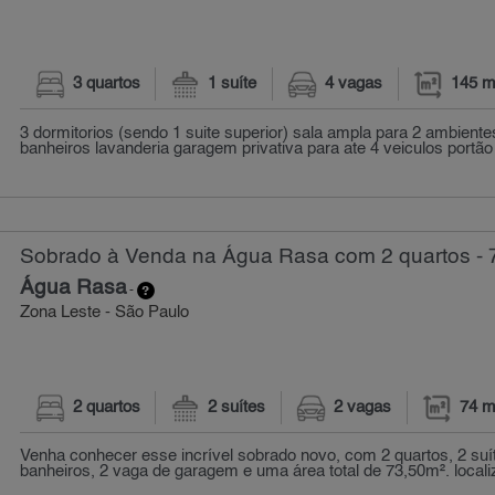
3 quartos
1 suíte
4 vagas
145 m
3 dormitorios (sendo 1 suite superior) sala ampla para 2 ambient
banheiros lavanderia garagem privativa para ate 4 veiculos portão
Sobrado à Venda na Água Rasa com 2 quartos - 
Água Rasa
-
Zona Leste - São Paulo
2 quartos
2 suítes
2 vagas
74 m
Venha conhecer esse incrível sobrado novo, com 2 quartos, 2 suít
banheiros, 2 vaga de garagem e uma área total de 73,50m². local