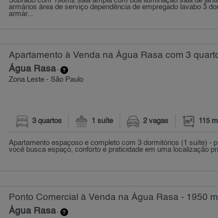
Sobrado com 198m2 sala ampla com boa iluminação sala de jant
armários àrea de serviço dependência de empregado lavabo 3 do
armár...
Apartamento à Venda na Água Rasa com 3 quarto
Água Rasa
-
Zona Leste - São Paulo
3 quartos
1 suíte
2 vagas
115 m
Apartamento espaçoso e completo com 3 dormitórios (1 suíte) - p
você busca espaço, conforto e praticidade em uma localização priv
Ponto Comercial à Venda na Água Rasa - 1950 m
Água Rasa
-