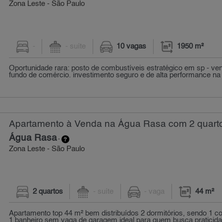
Zona Leste - São Paulo
-
- suíte
10 vagas
1950 m²
Oportunidade rara: posto de combustíveis estratégico em sp - ve
fundo de comércio. investimento seguro e de alta performance na ca
Apartamento à Venda na Água Rasa com 2 quarto
Água Rasa
-
Zona Leste - São Paulo
2 quartos
- suíte
- vaga
44 m²
Apartamento top 44 m² bem distribuídos 2 dormitórios, sendo 1 c
1 banheiro sem vaga de garagem ideal para quem busca praticidad