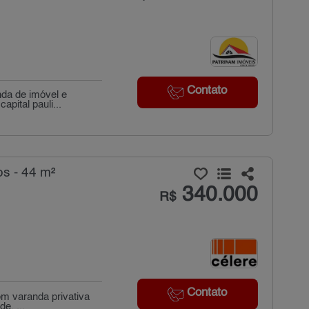
Contato
nda de imóvel e
pital pauli...
s - 44 m²
340.000
R$
Contato
om varanda privativa
e, ...