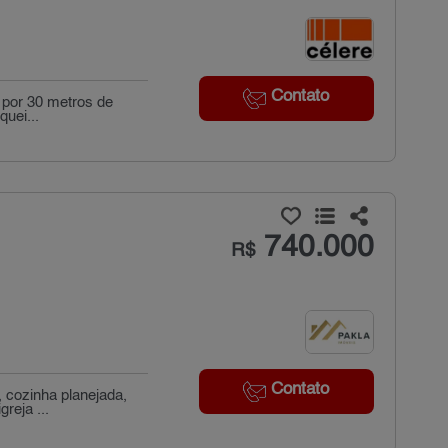
Contato
e por 30 metros de
quei...
740.000
R$
Contato
 cozinha planejada,
reja ...