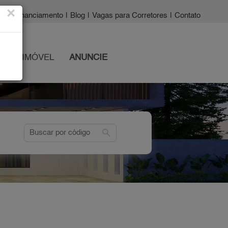
×
a?
|
Financiamento
|
Blog
|
Vagas para Corretores
|
Contato
 SEU IMÓVEL
ANUNCIE
search