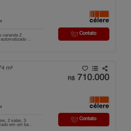
²
Contato
es varanda 2
 automatizado ...
74 m²
710.000
R$
²
Contato
es, 2 salas, 3
izado em um ba...