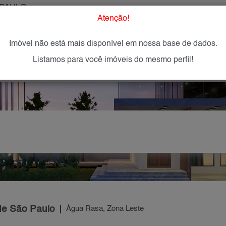
PAULO
O que Procur
Atenção!
Imóvel não está mais disponível em nossa base de dados.
GAR
IMÓVEIS NOVOS
IMOBILIÁRIAS
OFEREÇA
Listamos para você imóveis do mesmo perfil!
de São Paulo
Água Rasa, Zona Leste