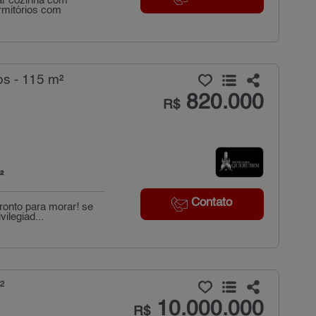
ar cozinha com
rmitórios com
s - 115 m²
820.000
R$
²
Contato
ronto para morar! se
ilegiad...
²
10.000.000
R$