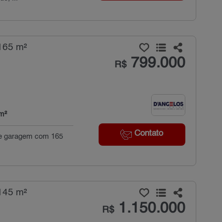
165 m²
799.000
R$
m²
Contato
 de garagem com 165
145 m²
1.150.000
R$