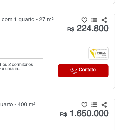
 com 1 quarto - 27 m²
224.800
R$
 ou 2 dormitórios
 e uma in...
Contato
uarto - 400 m²
1.650.000
R$