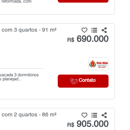
, reformada, com
 com 3 quartos - 91 m²
690.000
R$
sacada 3 dormitórios
 planejad...
Contato
 com 2 quartos - 86 m²
905.000
R$