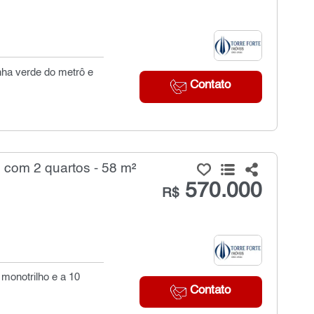
inha verde do metrô e
Contato
 com 2 quartos - 58 m²
570.000
R$
 monotrilho e a 10
Contato