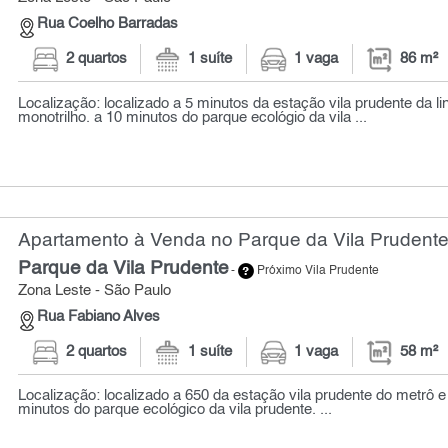
Rua Coelho Barradas
2 quartos
1 suíte
1 vaga
86 m²
Localização: localizado a 5 minutos da estação vila prudente da l
monotrilho. a 10 minutos do parque ecológio da vila ...
Apartamento à Venda no Parque da Vila Prudente
Parque da Vila Prudente
-
Próximo Vila Prudente
Zona Leste - São Paulo
Rua Fabiano Alves
2 quartos
1 suíte
1 vaga
58 m²
Localização: localizado a 650 da estação vila prudente do metrô e
minutos do parque ecológico da vila prudente. ...