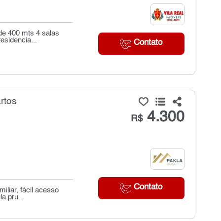
 de 400 mts 4 salas
esidencia...
Contato
rtos
4.300
R$
Contato
iliar, fácil acesso
a pru...