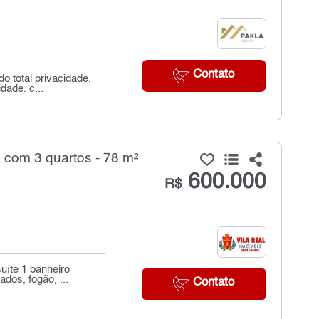
Contato
 total privacidade,
dade. c...
 com 3 quartos - 78 m²
600.000
R$
uíte 1 banheiro
dos, fogão, ...
Contato