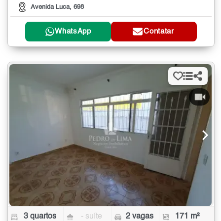
Avenida Luca, 698
WhatsApp
Contatar
3 quartos
- suíte
2 vagas
171 m²