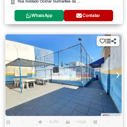
Rua Soldado Ocimar Guimarães da Silva
WhatsApp
Contatar
-
- suíte
- vaga
-