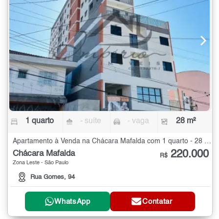
1 quarto
- suíte
- vaga
28 m²
Apartamento à Venda na Chácara Mafalda com 1 quarto - 28 m²
220.000
Chácara Mafalda
R$
Zona Leste - São Paulo
Rua Gomes, 94
WhatsApp
Contatar