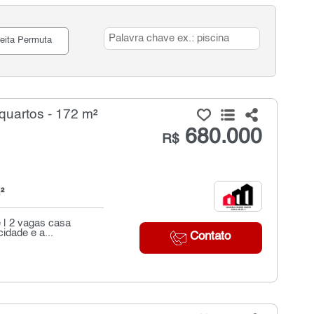
eita Permuta
uartos - 172 m²
680.000
R$
²
e | 2 vagas casa
idade e a...
Contato