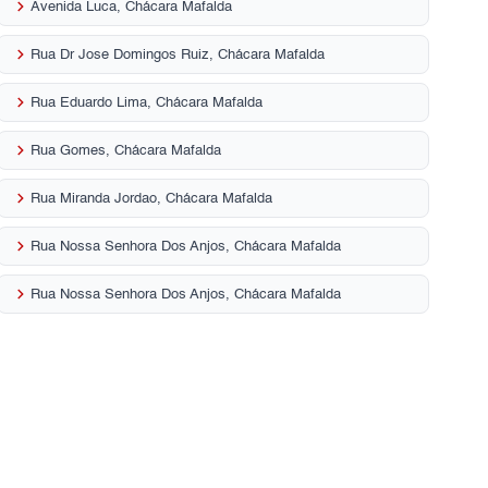
keyboard_arrow_right
Avenida Luca, Chácara Mafalda
keyboard_arrow_right
Rua Dr Jose Domingos Ruiz, Chácara Mafalda
keyboard_arrow_right
Rua Eduardo Lima, Chácara Mafalda
keyboard_arrow_right
Rua Gomes, Chácara Mafalda
keyboard_arrow_right
Rua Miranda Jordao, Chácara Mafalda
keyboard_arrow_right
Rua Nossa Senhora Dos Anjos, Chácara Mafalda
keyboard_arrow_right
Rua Nossa Senhora Dos Anjos, Chácara Mafalda