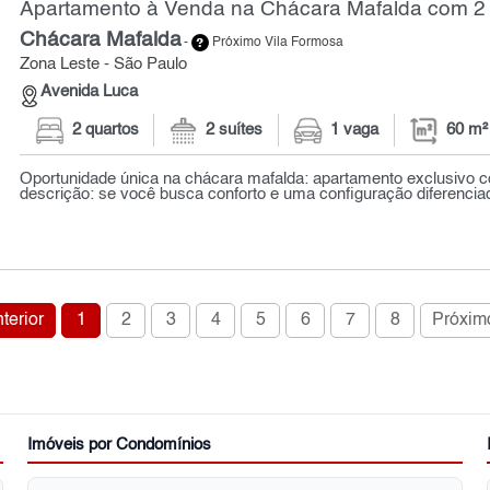
Apartamento à Venda na Chácara Mafalda com 2 
Chácara Mafalda
-
Próximo Vila Formosa
Zona Leste - São Paulo
Avenida Luca
2 quartos
2 suítes
1 vaga
60 m²
Oportunidade única na chácara mafalda: apartamento exclusivo c
descrição: se você busca conforto e uma configuração diferenciada
terior
1
2
3
4
5
6
7
8
Próxim
Imóveis por Condomínios