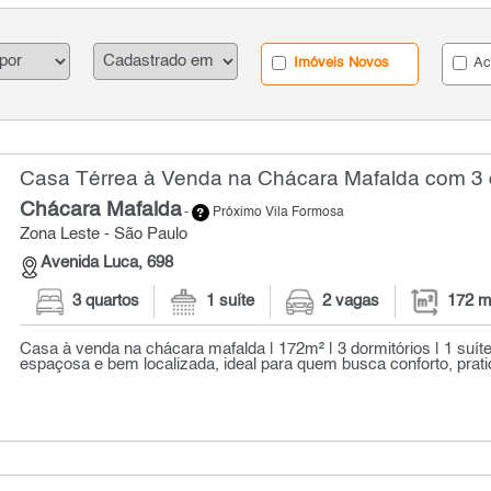
Imóveis Novos
Ac
Casa Térrea à Venda na Chácara Mafalda com 3 q
Chácara Mafalda
-
Próximo Vila Formosa
Zona Leste - São Paulo
Avenida Luca, 698
3 quartos
1 suíte
2 vagas
172 m
Casa à venda na chácara mafalda | 172m² | 3 dormitórios | 1 suít
espaçosa e bem localizada, ideal para quem busca conforto, pratic