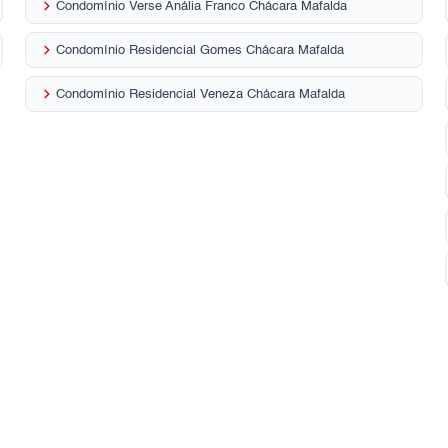
keyboard_arrow_right
Condomínio Verse Anália Franco Chácara Mafalda
keyboard_arrow_right
Condomínio Residencial Gomes Chácara Mafalda
keyboard_arrow_right
Condomínio Residencial Veneza Chácara Mafalda