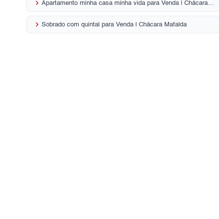
keyboard_arrow_right
Apartamento minha casa minha vida para Venda | Chácara Mafalda
keyboard_arrow_right
Sobrado com quintal para Venda | Chácara Mafalda