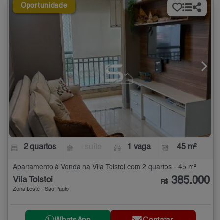
Oportunidade
2 quartos
- suíte
1 vaga
45 m²
Apartamento à Venda na Vila Tolstoi com 2 quartos - 45 m²
385.000
Vila Tolstoi
R$
Zona Leste - São Paulo
WhatsApp
Contatar