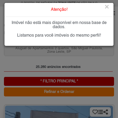
O PORTAL DE IMÓVEIS DA
ZONA LESTE
DE SÃO PAULO
×
Atenção!
Imóvel não está mais disponível em nossa base de
HOME
ZONA LESTE
dados.
PESQUISA: Imóveis na Zona Leste de SP
Listamos para você imóveis do mesmo perfil!
ista,
Aluguel de Casas 2 quartos, Anália Franco, Zona Leste,
SP
25.280 anúncios encontrados
* FILTRO PRINCIPAL *
Refinar e Ordenar