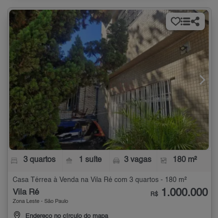
3 quartos
1 suíte
3 vagas
180 m²
Casa Térrea à Venda na Vila Ré com 3 quartos - 180 m²
1.000.000
Vila Ré
R$
Zona Leste - São Paulo
Endereço no círculo do mapa