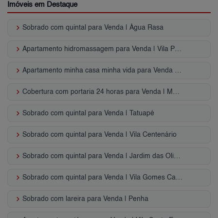
Imóveis em Destaque
keyboard_arrow_right
Sobrado com quintal para Venda | Água Rasa
keyboard_arrow_right
Apartamento hidromassagem para Venda | Vila Prudente
keyboard_arrow_right
Apartamento minha casa minha vida para Venda | Parque São Lucas
keyboard_arrow_right
Cobertura com portaria 24 horas para Venda | Mooca
keyboard_arrow_right
Sobrado com quintal para Venda | Tatuapé
keyboard_arrow_right
Sobrado com quintal para Venda | Vila Centenário
keyboard_arrow_right
Sobrado com quintal para Venda | Jardim das Oliveiras
keyboard_arrow_right
Sobrado com quintal para Venda | Vila Gomes Cardim
keyboard_arrow_right
Sobrado com lareira para Venda | Penha