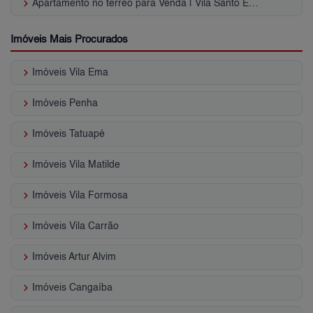
keyboard_arrow_right
Apartamento no térreo para Venda | Vila Santo Estevão
Imóveis Mais Procurados
keyboard_arrow_right
Imóveis Vila Ema
keyboard_arrow_right
Imóveis Penha
keyboard_arrow_right
Imóveis Tatuapé
keyboard_arrow_right
Imóveis Vila Matilde
keyboard_arrow_right
Imóveis Vila Formosa
keyboard_arrow_right
Imóveis Vila Carrão
keyboard_arrow_right
Imóveis Artur Alvim
keyboard_arrow_right
Imóveis Cangaíba