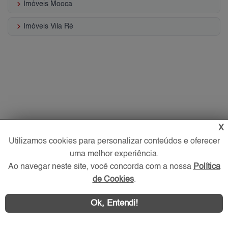
keyboard_arrow_right
Imóveis Mooca
keyboard_arrow_right
Imóveis Vila Ré
X
Utilizamos cookies para personalizar conteúdos e oferecer
uma melhor experiência.
Ao navegar neste site, você concorda com a nossa
Política
de Cookies
.
Ok, Entendi!