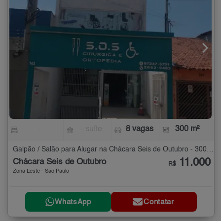
-
- suíte
8 vagas
300 m²
Galpão / Salão para Alugar na Chácara Seis de Outubro - 300 m²
11.000
Chácara Seis de Outubro
R$
Zona Leste - São Paulo
WhatsApp
Contatar