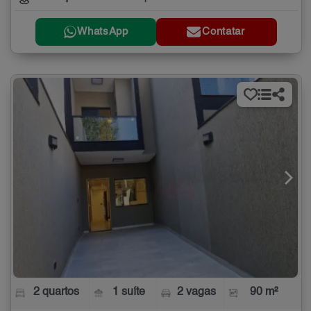
WhatsApp
Contatar
2 quartos
1 suíte
2 vagas
90 m²