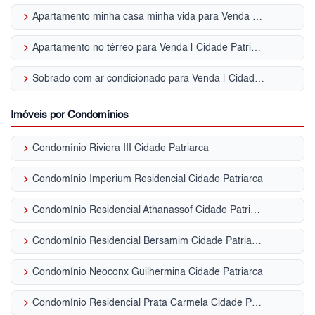
keyboard_arrow_right
Apartamento minha casa minha vida para Venda | Cidade Patriarca
keyboard_arrow_right
Apartamento no térreo para Venda | Cidade Patriarca
keyboard_arrow_right
Sobrado com ar condicionado para Venda | Cidade Patriarca
Imóveis por Condomínios
keyboard_arrow_right
Condomínio Riviera III Cidade Patriarca
keyboard_arrow_right
Condomínio Imperium Residencial Cidade Patriarca
keyboard_arrow_right
Condomínio Residencial Athanassof Cidade Patriarca
keyboard_arrow_right
Condomínio Residencial Bersamim Cidade Patriarca
keyboard_arrow_right
Condomínio Neoconx Guilhermina Cidade Patriarca
keyboard_arrow_right
Condomínio Residencial Prata Carmela Cidade Patriarca