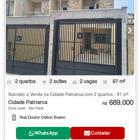
2 quartos
2 suítes
2 vagas
97 m²
Sobrado à Venda na Cidade Patriarca com 2 quartos - 97 m²
689.000
Cidade Patriarca
R$
Zona Leste - São Paulo
Rua Doutor Odilon Bueno
WhatsApp
Contatar