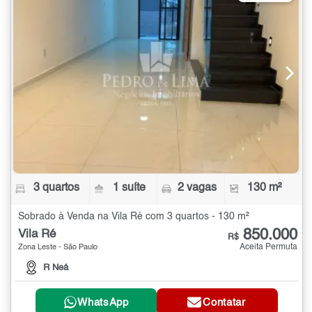
3 quartos
1 suíte
2 vagas
130 m²
Sobrado à Venda na Vila Ré com 3 quartos - 130 m²
850.000
Vila Ré
R$
Aceita Permuta
Zona Leste - São Paulo
R Neá
WhatsApp
Contatar