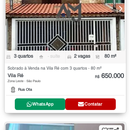
3 quartos
- suíte
2 vagas
80 m²
Sobrado à Venda na Vila Ré com 3 quartos - 80 m²
650.000
Vila Ré
R$
Zona Leste - São Paulo
Rua Ota
WhatsApp
Contatar