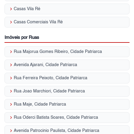
keyboard_arrow_right
Casas Vila Ré
keyboard_arrow_right
Casas Comerciais Vila Ré
Imóveis por Ruas
keyboard_arrow_right
Rua Majorua Gomes Ribeiro, Cidade Patriarca
keyboard_arrow_right
Avenida Ajarani, Cidade Patriarca
keyboard_arrow_right
Rua Ferreira Peixoto, Cidade Patriarca
keyboard_arrow_right
Rua Joao Marchiori, Cidade Patriarca
keyboard_arrow_right
Rua Maje, Cidade Patriarca
keyboard_arrow_right
Rua Oderci Batista Soares, Cidade Patriarca
keyboard_arrow_right
Avenida Patrocinio Paulista, Cidade Patriarca