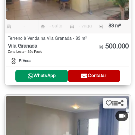
-
- suíte
- vaga
83 m²
Terreno à Venda na Vila Granada - 83 m²
500.000
Vila Granada
R$
Zona Leste - São Paulo
R Vera
WhatsApp
Contatar