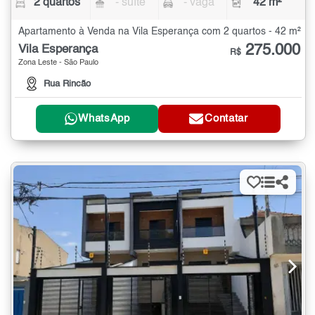
2 quartos
- suíte
- vaga
42 m²
Apartamento à Venda na Vila Esperança com 2 quartos - 42 m²
275.000
Vila Esperança
R$
Zona Leste - São Paulo
Rua Rincão
WhatsApp
Contatar