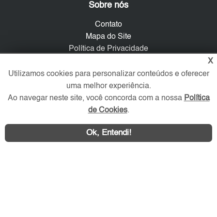
Sobre nós
Contato
Mapa do Site
Política de Privacidade
Trabalhe Conosco
X
Utilizamos cookies para personalizar conteúdos e oferecer
Verificada por
uma melhor experiência.
Ao navegar neste site, você concorda com a nossa
Política
de Cookies
.
Redes Sociais
Ok, Entendi!
Área exclusiva aos anunciantes,