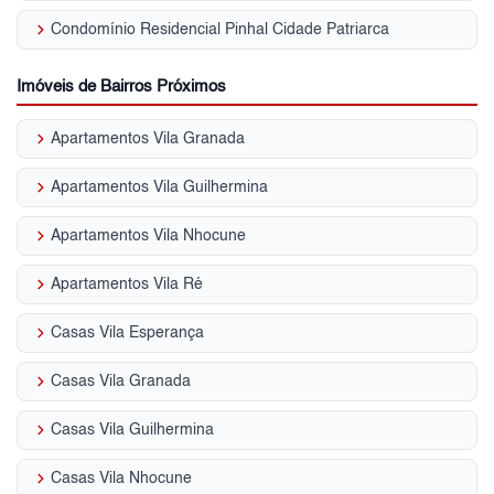
keyboard_arrow_right
Condomínio Residencial Pinhal Cidade Patriarca
Imóveis de Bairros Próximos
keyboard_arrow_right
Apartamentos Vila Granada
keyboard_arrow_right
Apartamentos Vila Guilhermina
keyboard_arrow_right
Apartamentos Vila Nhocune
keyboard_arrow_right
Apartamentos Vila Ré
keyboard_arrow_right
Casas Vila Esperança
keyboard_arrow_right
Casas Vila Granada
keyboard_arrow_right
Casas Vila Guilhermina
keyboard_arrow_right
Casas Vila Nhocune