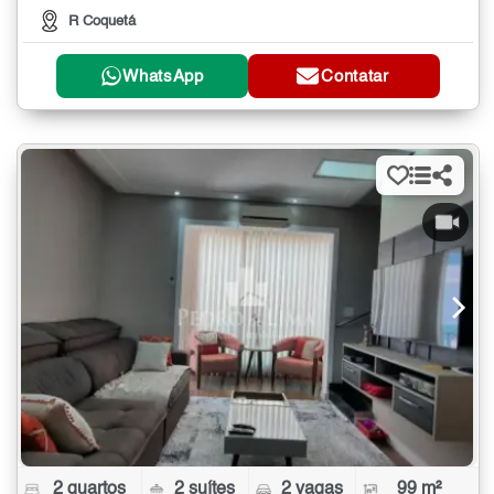
R Coquetá
WhatsApp
Contatar
2 quartos
2 suítes
2 vagas
99 m²