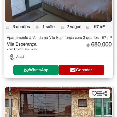
3 quartos
1 suíte
2 vagas
67 m²
Apartamento à Venda na Vila Esperança com 3 quartos - 67 m²
680.000
Vila Esperança
R$
Zona Leste - São Paulo
Atuai
WhatsApp
Contatar