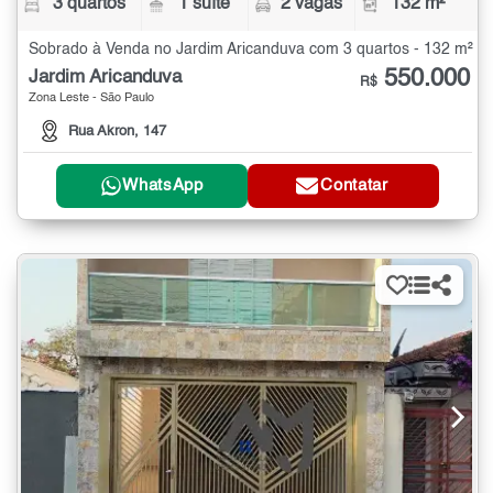
3 quartos
1 suíte
2 vagas
132 m²
Sobrado à Venda no Jardim Aricanduva com 3 quartos - 132 m²
550.000
Jardim Aricanduva
R$
Zona Leste - São Paulo
Rua Akron, 147
WhatsApp
Contatar