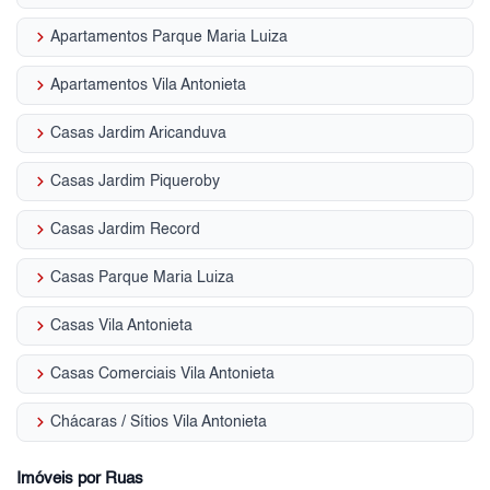
keyboard_arrow_right
Apartamentos Parque Maria Luiza
keyboard_arrow_right
Apartamentos Vila Antonieta
keyboard_arrow_right
Casas Jardim Aricanduva
keyboard_arrow_right
Casas Jardim Piqueroby
keyboard_arrow_right
Casas Jardim Record
keyboard_arrow_right
Casas Parque Maria Luiza
keyboard_arrow_right
Casas Vila Antonieta
keyboard_arrow_right
Casas Comerciais Vila Antonieta
keyboard_arrow_right
Chácaras / Sítios Vila Antonieta
Imóveis por Ruas