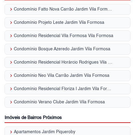
keyboard_arrow_right
Condomínio Fatto Nova Carrão Jardim Vila Formosa
keyboard_arrow_right
Condomínio Projeto Leste Jardim Vila Formosa
keyboard_arrow_right
Condomínio Residencial Vila Formosa Vila Formosa
keyboard_arrow_right
Condomínio Bosque Azeredo Jardim Vila Formosa
keyboard_arrow_right
Condomínio Residencial Horárcio Rodrigues Vila Formosa
keyboard_arrow_right
Condomínio Neo Vila Carrão Jardim Vila Formosa
keyboard_arrow_right
Condomínio Residencial Floriza I Jardim Vila Formosa
keyboard_arrow_right
Condomínio Verano Clube Jardim Vila Formosa
Imóveis de Bairros Próximos
keyboard_arrow_right
Apartamentos Jardim Piqueroby