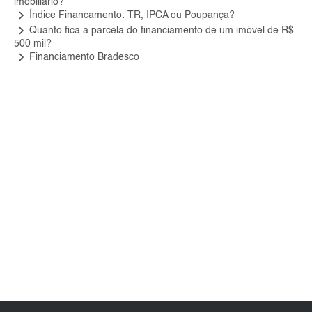
imobiliário?
keyboard_arrow_right
Índice Financamento: TR, IPCA ou Poupança?
keyboard_arrow_right
Quanto fica a parcela do financiamento de um imóvel de R$
500 mil?
keyboard_arrow_right
Financiamento Bradesco