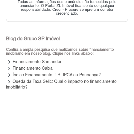
Todas as informações deste anúncio são fornecidas pelo
anunciante.
O Portal ZL Imóvel fica isento de qualquer
responsabilidade.
Creci - Procure sempre um corretor
credenciado.
Blog do Grupo SP Imóvel
Confira a ampla pesquisa que realizamos sobre financiamento
imobiliário em nosso blog. Clique nos links abaixo:
keyboard_arrow_right
Financiamento Santander
keyboard_arrow_right
Financiamento Caixa
keyboard_arrow_right
Índice Financamento: TR, IPCA ou Poupança?
keyboard_arrow_right
Queda da Taxa Selic: Qual o impacto no financiamento
imobiliário?