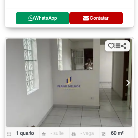
WhatsApp
Contatar
1 quarto
- suíte
- vaga
60 m²