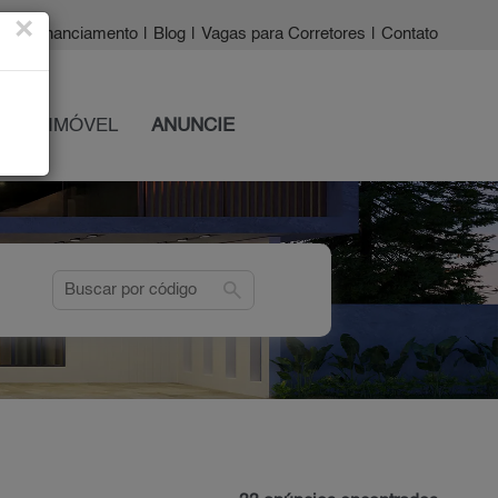
×
a?
|
Financiamento
|
Blog
|
Vagas para Corretores
|
Contato
 SEU IMÓVEL
ANUNCIE
search