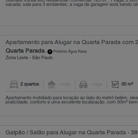
Sobrado frontal uso residencial / comercial; 120 m², 1 vaga; 2 dor
sacada; sala para 3 ambientes; a vaga de garagem está sendo util
Apartamento para Alugar na Quarta Parada com 2 
Quarta Parada
-
Próximo Água Rasa
Zona Leste - São Paulo
2 quartos
- suíte
- vaga
50 m²
Apartamento mobiliado para locação ao lado do metrô belém, ide
praticidade, conforto e uma excelente localização. com 50m² bem 
Galpão / Salão para Alugar na Quarta Parada - 3