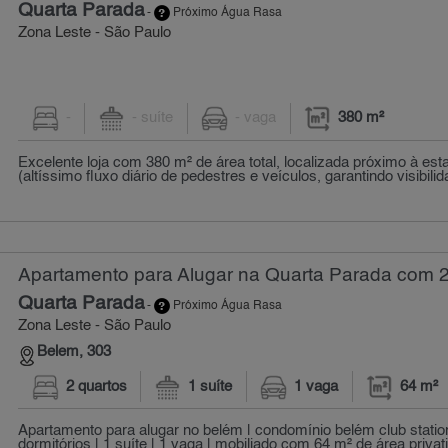
Quarta Parada
-
Próximo Água Rasa
Zona Leste - São Paulo
-
- suíte
- vaga
380 m²
Excelente loja com 380 m² de área total, localizada próximo à es
(altíssimo fluxo diário de pedestres e veículos, garantindo visibilida
Apartamento para Alugar na Quarta Parada com 2 
Quarta Parada
-
Próximo Água Rasa
Zona Leste - São Paulo
Belem, 303
2 quartos
1 suíte
1 vaga
64 m²
Apartamento para alugar no belém | condomínio belém club station
dormitórios | 1 suíte | 1 vaga | mobiliado com 64 m² de área privativ