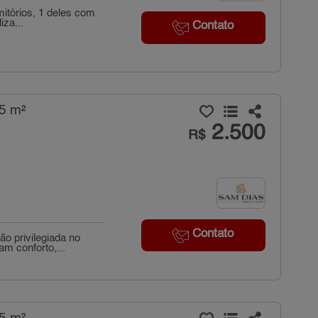
mitórios, 1 deles com
iza...
Contato
5 m²
2.500
R$
Contato
o privilegiada no
m conforto,...