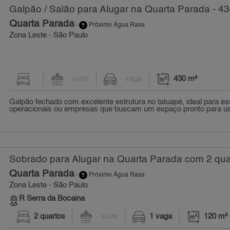
Galpão / Salão para Alugar na Quarta Parada - 4
Quarta Parada
-
Próximo Água Rasa
Zona Leste - São Paulo
-
- suíte
- vaga
430 m²
Galpão fechado com excelente estrutura no tatuapé, ideal para esc
operacionais ou empresas que buscam um espaço pronto para us
Sobrado para Alugar na Quarta Parada com 2 qua
Quarta Parada
-
Próximo Água Rasa
Zona Leste - São Paulo
R Serra da Bocaina
2 quartos
- suíte
1 vaga
120 m²