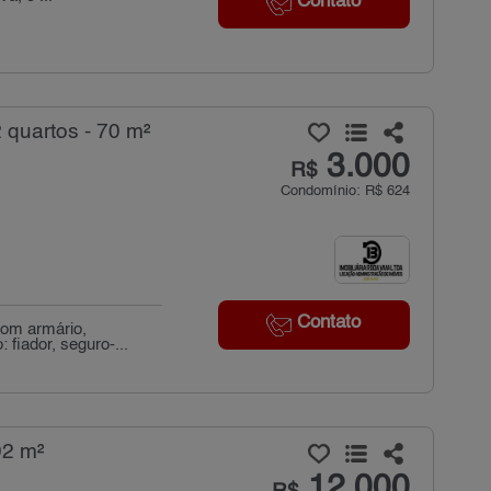
Contato
quartos - 70 m²
3.000
R$
Condomínio: R$ 624
Contato
com armário,
fiador, seguro-...
02 m²
12.000