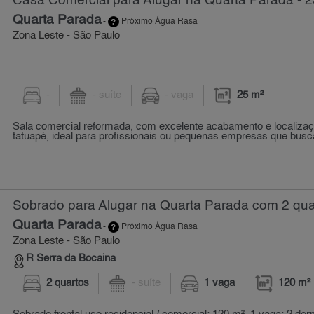
Casa Comercial para Alugar na Quarta Parada - 2
Quarta Parada
-
Próximo Água Rasa
Zona Leste - São Paulo
-
- suíte
- vaga
25 m²
Sala comercial reformada, com excelente acabamento e localizaçã
tatuapé, ideal para profissionais ou pequenas empresas que busca
Sobrado para Alugar na Quarta Parada com 2 qua
Quarta Parada
-
Próximo Água Rasa
Zona Leste - São Paulo
R Serra da Bocaina
2 quartos
- suíte
1 vaga
120 m²