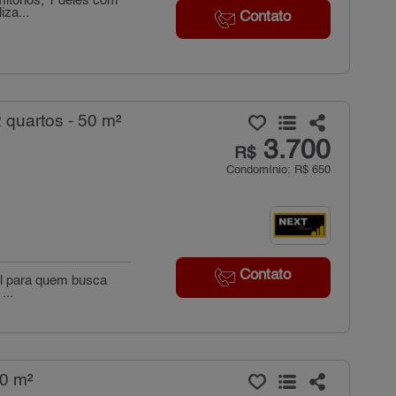
mitórios, 1 deles com
iza...
Contato
quartos - 50 m²
3.700
R$
Condomínio: R$ 650
Contato
al para quem busca
...
80 m²