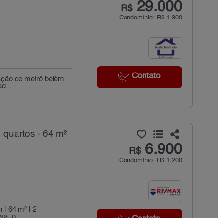
29.000
R$
Condomínio: R$ 1.300
Contato
tação de metrô belém
d...
quartos - 64 m²
6.900
R$
Condomínio: R$ 1.200
 | 64 m² | 2
a, o ...