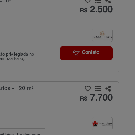
5 m²
2.500
R$
Contato
o privilegiada no
m conforto,...
rtos - 120 m²
7.700
R$