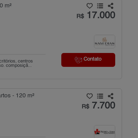
30 m²
17.000
R$
Contato
ritórios, centros
o. composiçã...
rtos - 120 m²
7.700
R$