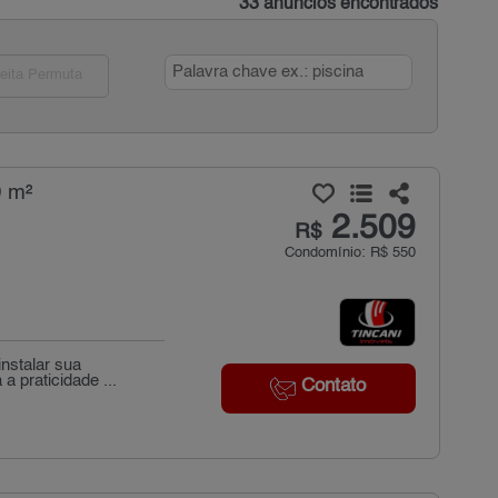
33 anúncios encontrados
eita Permuta
0 m²
2.509
R$
Condomínio: R$ 550
instalar sua
 praticidade ...
Contato