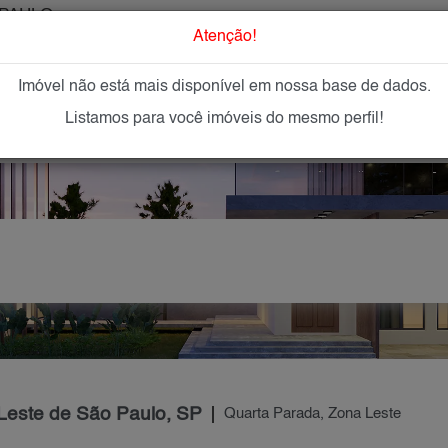
PAULO
O que Procur
Atenção!
Imóvel não está mais disponível em nossa base de dados.
GAR
IMÓVEIS NOVOS
IMOBILIÁRIAS
OFEREÇA
Listamos para você imóveis do mesmo perfil!
 Leste de São Paulo, SP
Quarta Parada, Zona Leste