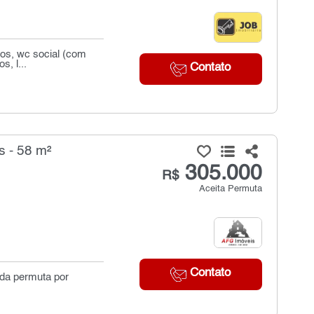
ios, wc social (com
, l...
Contato
s - 58 m²
305.000
R$
Aceita Permuta
Contato
uda permuta por