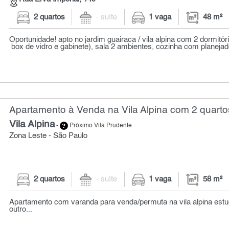
2 quartos
- suíte
1 vaga
48 m²
Oportunidade! apto no jardim guairaca / vila alpina com 2 dormitór
box de vidro e gabinete), sala 2 ambientes, cozinha com planejados
Apartamento à Venda na Vila Alpina com 2 quarto
Vila Alpina
-
Próximo Vila Prudente
Zona Leste - São Paulo
2 quartos
- suíte
1 vaga
58 m²
Apartamento com varanda para venda/permuta na vila alpina est
outro...