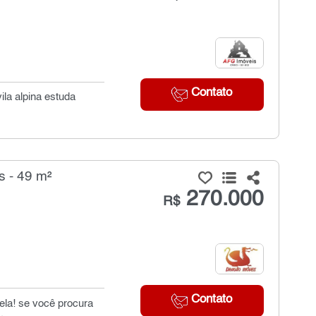
Contato
la alpina estuda
s - 49 m²
270.000
R$
Contato
ela! se você procura
.