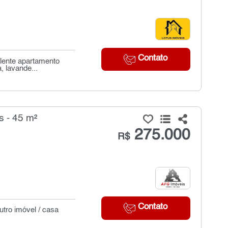
Contato
elente apartamento
, lavande...
s - 45 m²
275.000
R$
Contato
utro imóvel / casa