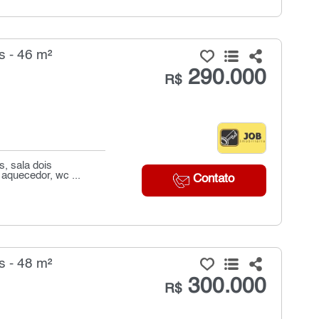
s - 46 m²
290.000
R$
s, sala dois
aquecedor, wc ...
Contato
s - 48 m²
300.000
R$