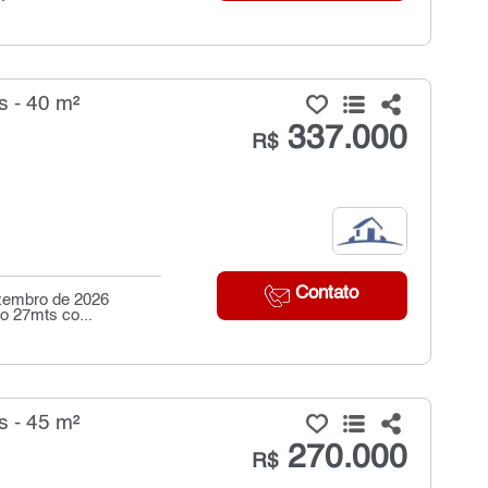
s - 40 m²
337.000
R$
Contato
ezembro de 2026
o 27mts co...
s - 45 m²
270.000
R$