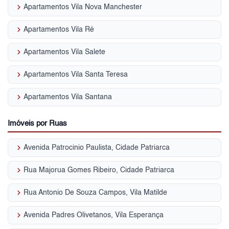
keyboard_arrow_right
Apartamentos Vila Nova Manchester
keyboard_arrow_right
Apartamentos Vila Ré
keyboard_arrow_right
Apartamentos Vila Salete
keyboard_arrow_right
Apartamentos Vila Santa Teresa
keyboard_arrow_right
Apartamentos Vila Santana
Imóveis por Ruas
keyboard_arrow_right
Avenida Patrocinio Paulista, Cidade Patriarca
keyboard_arrow_right
Rua Majorua Gomes Ribeiro, Cidade Patriarca
keyboard_arrow_right
Rua Antonio De Souza Campos, Vila Matilde
keyboard_arrow_right
Avenida Padres Olivetanos, Vila Esperança