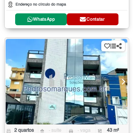
Endereço no círculo do mapa
WhatsApp
Contatar
2 quartos
- suíte
- vaga
43 m²