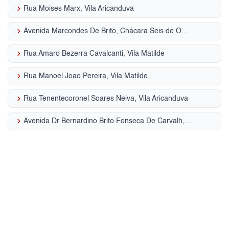
keyboard_arrow_right
Rua Moises Marx, Vila Aricanduva
keyboard_arrow_right
Avenida Marcondes De Brito, Chácara Seis de Outubro
keyboard_arrow_right
Rua Amaro Bezerra Cavalcanti, Vila Matilde
keyboard_arrow_right
Rua Manoel Joao Pereira, Vila Matilde
keyboard_arrow_right
Rua Tenentecoronel Soares Neiva, Vila Aricanduva
keyboard_arrow_right
Avenida Dr Bernardino Brito Fonseca De Carvalh, Vila Talarico