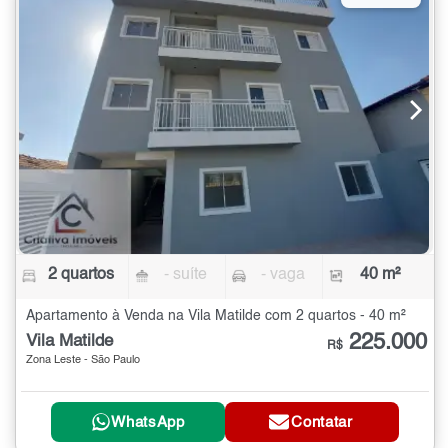
2 quartos
- suíte
- vaga
40 m²
Apartamento à Venda na Vila Matilde com 2 quartos - 40 m²
225.000
Vila Matilde
R$
Zona Leste - São Paulo
WhatsApp
Contatar