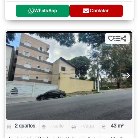
WhatsApp
Contatar
2 quartos
- suíte
- vaga
43 m²