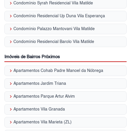
keyboard_arrow_right
Condomínio Syrah Residencial Vila Matilde
keyboard_arrow_right
Condomínio Residencial Up Duna Vila Esperança
keyboard_arrow_right
Condomínio Palazzo Mantovani Vila Matilde
keyboard_arrow_right
Condomínio Residencial Barolo Vila Matilde
Imóveis de Bairros Próximos
keyboard_arrow_right
Apartamentos Cohab Padre Manoel da Nóbrega
keyboard_arrow_right
Apartamentos Jardim Triana
keyboard_arrow_right
Apartamentos Parque Artur Alvim
keyboard_arrow_right
Apartamentos Vila Granada
keyboard_arrow_right
Apartamentos Vila Marieta (ZL)