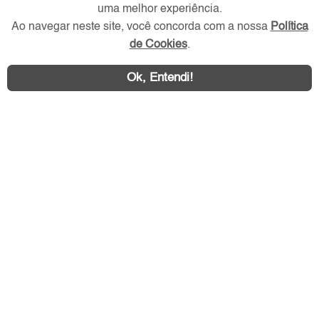
Redes Sociais
uma melhor experiência.
Ao navegar neste site, você concorda com a nossa
Política
de Cookies
.
Ok, Entendi!
Área exclusiva aos anunciantes,
acesse sua conta: