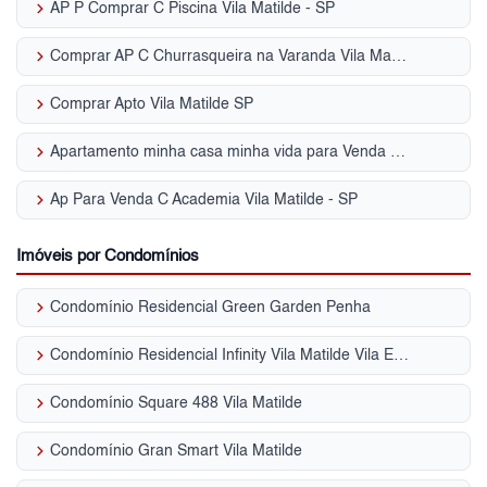
keyboard_arrow_right
AP P Comprar C Piscina Vila Matilde - SP
keyboard_arrow_right
Comprar AP C Churrasqueira na Varanda Vila Matilde - SP
keyboard_arrow_right
Comprar Apto Vila Matilde SP
keyboard_arrow_right
Apartamento minha casa minha vida para Venda | Vila Matilde
keyboard_arrow_right
Ap Para Venda C Academia Vila Matilde - SP
Imóveis por Condomínios
keyboard_arrow_right
Condomínio Residencial Green Garden Penha
keyboard_arrow_right
Condomínio Residencial Infinity Vila Matilde Vila Esperança
keyboard_arrow_right
Condomínio Square 488 Vila Matilde
keyboard_arrow_right
Condomínio Gran Smart Vila Matilde