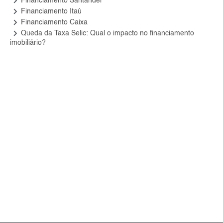
keyboard_arrow_right
Financiamento Santander
keyboard_arrow_right
Financiamento Itaú
keyboard_arrow_right
Financiamento Caixa
keyboard_arrow_right
Queda da Taxa Selic: Qual o impacto no financiamento
imobiliário?