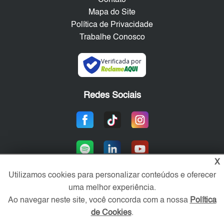
Mapa do Site
Política de Privacidade
Trabalhe Conosco
Verificada por
Redes Sociais
X
Utilizamos cookies para personalizar conteúdos e oferecer
uma melhor experiência.
Área exclusiva aos anunciantes,
Ao navegar neste site, você concorda com a nossa
Política
acesse sua conta:
de Cookies
.