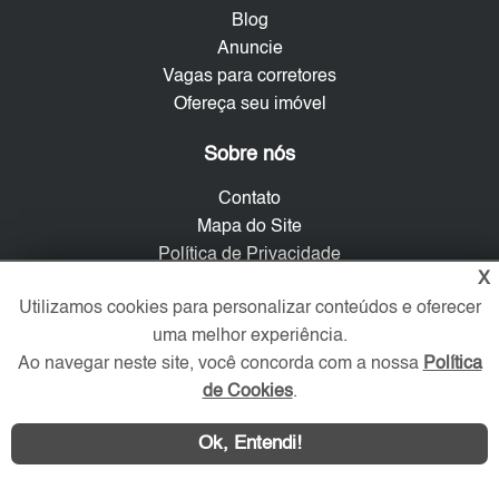
Blog
Anuncie
Vagas para corretores
Ofereça seu imóvel
Sobre nós
Contato
Mapa do Site
Política de Privacidade
X
Trabalhe Conosco
Utilizamos cookies para personalizar conteúdos e oferecer
Verificada por
uma melhor experiência.
Ao navegar neste site, você concorda com a nossa
Política
de Cookies
.
Redes Sociais
Ok, Entendi!