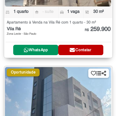
1 quarto
- suíte
1 vaga
30 m²
Apartamento à Venda na Vila Ré com 1 quarto - 30 m²
259.900
Vila Ré
R$
Zona Leste - São Paulo
WhatsApp
Contatar
Oportunidade