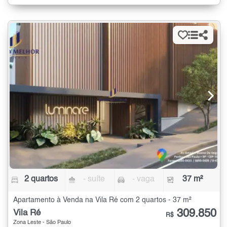
2 quartos
- suíte
- vaga
37 m²
Apartamento à Venda na Vila Ré com 2 quartos - 37 m²
309.850
Vila Ré
R$
Zona Leste - São Paulo