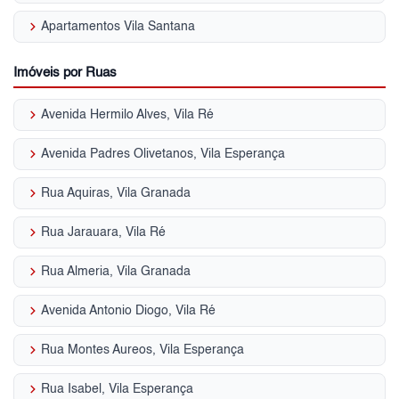
keyboard_arrow_right
Apartamentos Vila Santana
Imóveis por Ruas
keyboard_arrow_right
Avenida Hermilo Alves, Vila Ré
keyboard_arrow_right
Avenida Padres Olivetanos, Vila Esperança
keyboard_arrow_right
Rua Aquiras, Vila Granada
keyboard_arrow_right
Rua Jarauara, Vila Ré
keyboard_arrow_right
Rua Almeria, Vila Granada
keyboard_arrow_right
Avenida Antonio Diogo, Vila Ré
keyboard_arrow_right
Rua Montes Aureos, Vila Esperança
keyboard_arrow_right
Rua Isabel, Vila Esperança