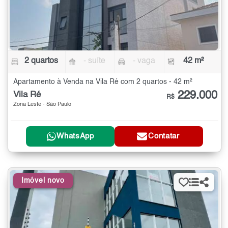
2 quartos
- suíte
- vaga
42 m²
Apartamento à Venda na Vila Ré com 2 quartos - 42 m²
229.000
Vila Ré
R$
Zona Leste - São Paulo
WhatsApp
Contatar
Imóvel novo