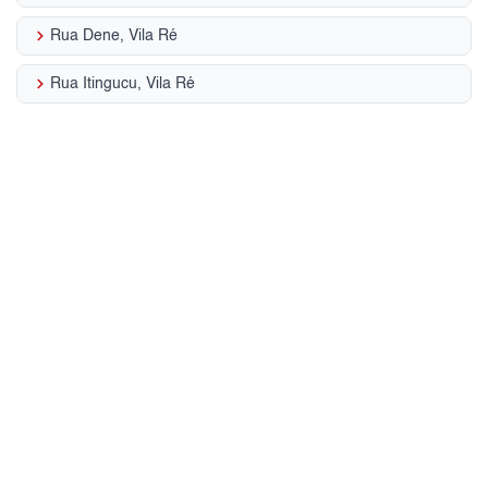
keyboard_arrow_right
Rua Dene, Vila Ré
keyboard_arrow_right
Rua Itingucu, Vila Ré