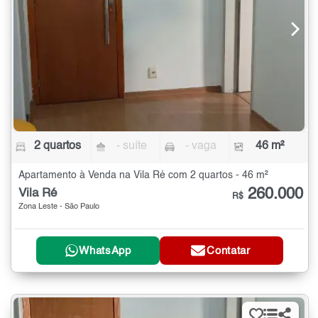
2 quartos
- suíte
- vaga
46 m²
Apartamento à Venda na Vila Ré com 2 quartos - 46 m²
260.000
Vila Ré
R$
Zona Leste - São Paulo
WhatsApp
Contatar