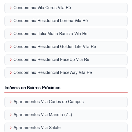
keyboard_arrow_right
Condomínio Vila Cores Vila Ré
keyboard_arrow_right
Condomínio Residencial Lorena Vila Ré
keyboard_arrow_right
Condomínio Itália Motta Barizza Vila Ré
keyboard_arrow_right
Condomínio Residencial Golden Life Vila Ré
keyboard_arrow_right
Condomínio Residencial FaceUp Vila Ré
keyboard_arrow_right
Condomínio Residencial FaceWay Vila Ré
Imóveis de Bairros Próximos
keyboard_arrow_right
Apartamentos Vila Carlos de Campos
keyboard_arrow_right
Apartamentos Vila Marieta (ZL)
keyboard_arrow_right
Apartamentos Vila Salete