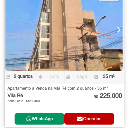
2 quartos
- suíte
- vaga
35 m²
Apartamento à Venda na Vila Ré com 2 quartos - 35 m²
225.000
Vila Ré
R$
Zona Leste - São Paulo
WhatsApp
Contatar