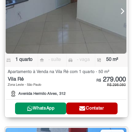
1 quarto
- suíte
- vaga
50 m²
Apartamento à Venda na Vila Ré com 1 quarto - 50 m²
279.000
Vila Ré
R$
Zona Leste - São Paulo
R$ 298.080
Avenida Hermilo Alves, 312
WhatsApp
Contatar