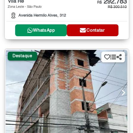
292.783
Vila Ré
R$
Zona Leste - São Paulo
R$ 300.510
Avenida Hermilo Alves, 312
WhatsApp
Contatar
Destaque