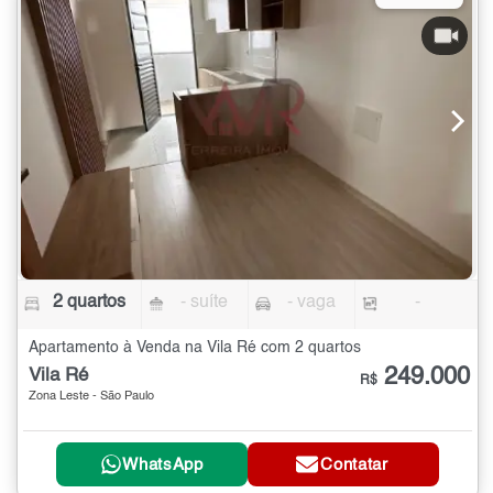
2 quartos
- suíte
- vaga
-
Apartamento à Venda na Vila Ré com 2 quartos
249.000
Vila Ré
R$
Zona Leste - São Paulo
WhatsApp
Contatar