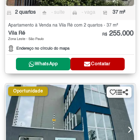
2 quartos
- suíte
- vaga
37 m²
Apartamento à Venda na Vila Ré com 2 quartos - 37 m²
255.000
Vila Ré
R$
Zona Leste - São Paulo
Endereço no círculo do mapa
WhatsApp
Contatar
Oportunidade