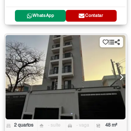
WhatsApp
Contatar
2 quartos
- suíte
- vaga
48 m²