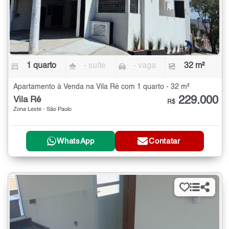
1 quarto
- suíte
- vaga
32 m²
Apartamento à Venda na Vila Ré com 1 quarto - 32 m²
229.000
Vila Ré
R$
Zona Leste - São Paulo
WhatsApp
Contatar