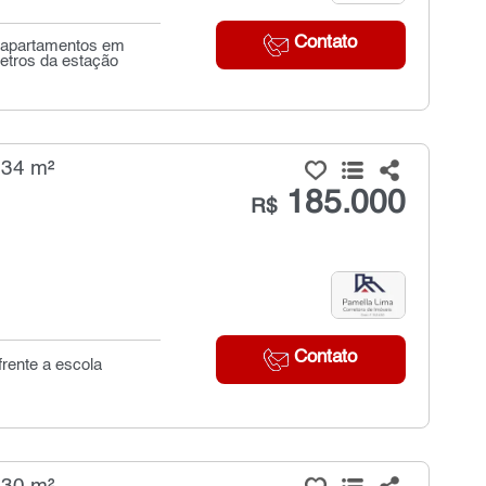
Contato
. apartamentos em
tros da estação
 34 m²
185.000
R$
Contato
frente a escola