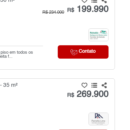
 30 m²
199.990
R$
R$ 234.000
Contato
 piso em todos os
ta f...
- 35 m²
269.900
R$