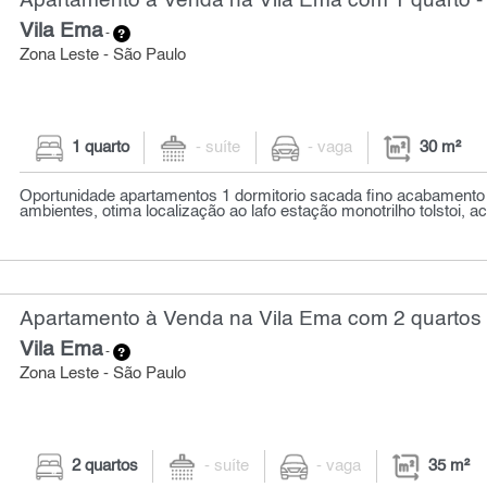
Apartamento à Venda na Vila Ema com 1 quarto -
Vila Ema
-
Zona Leste - São Paulo
1 quarto
- suíte
- vaga
30 m²
Oportunidade apartamentos 1 dormitorio sacada fino acabamento
ambientes, otima localização ao lafo estação monotrilho tolstoi, acei
Apartamento à Venda na Vila Ema com 2 quartos 
Vila Ema
-
Zona Leste - São Paulo
2 quartos
- suíte
- vaga
35 m²