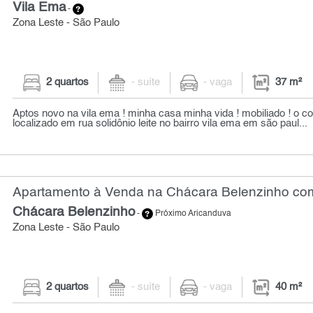
Vila Ema
-
Zona Leste - São Paulo
2 quartos
- suíte
- vaga
37 m²
Aptos novo na vila ema ! minha casa minha vida ! mobiliado ! o c
localizado em rua solidônio leite no bairro vila ema em são paul...
Apartamento à Venda na Chácara Belenzinho com
Chácara Belenzinho
-
Próximo Aricanduva
Zona Leste - São Paulo
2 quartos
- suíte
- vaga
40 m²