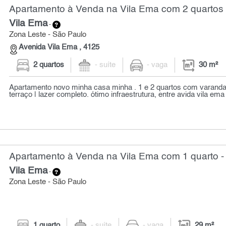
Apartamento à Venda na Vila Ema com 2 quartos 
Vila Ema
-
Zona Leste - São Paulo
Avenida Vila Ema , 4125
2 quartos
- suíte
- vaga
30 m²
Apartamento novo minha casa minha . 1 e 2 quartos com varand
terraço | lazer completo. ótimo infraestrutura, entre avida vila em
Apartamento à Venda na Vila Ema com 1 quarto -
Vila Ema
-
Zona Leste - São Paulo
1 quarto
- suíte
- vaga
29 m²