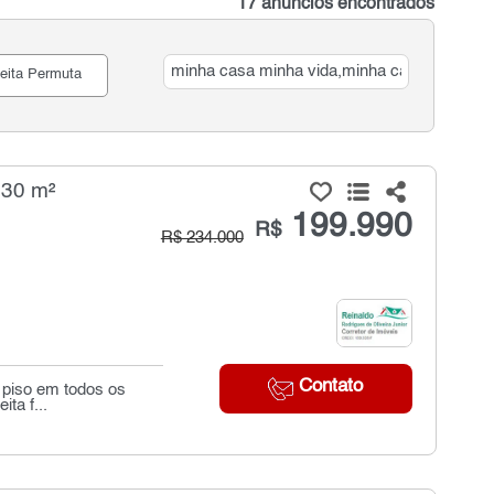
17 anúncios encontrados
eita Permuta
 30 m²
199.990
R$
R$ 234.000
Contato
 piso em todos os
ta f...