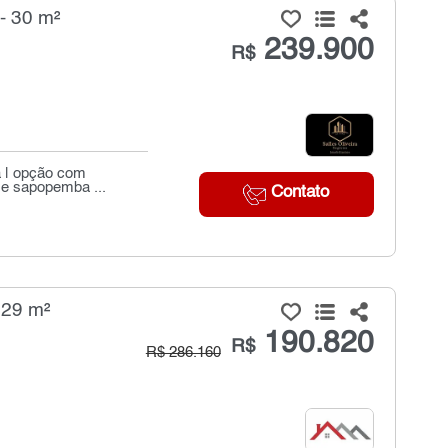
- 30 m²
239.900
R$
a | opção com
a e sapopemba ...
Contato
 29 m²
190.820
R$
R$ 286.160