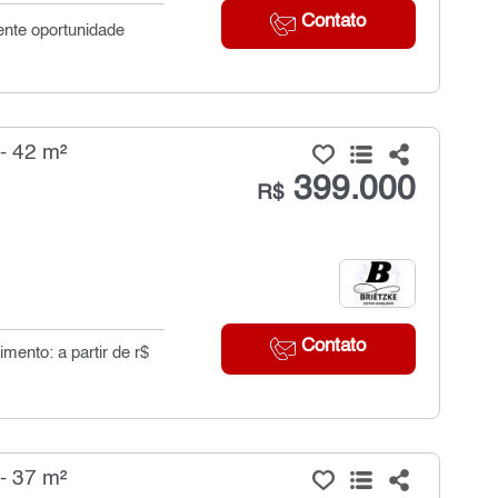
Contato
ente oportunidade
- 42 m²
399.000
R$
Contato
ento: a partir de r$
- 37 m²