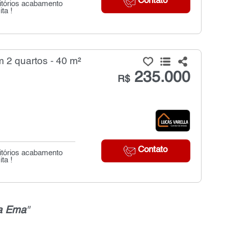
Contato
itórios acabamento
ta !
 2 quartos - 40 m²
235.000
R$
Contato
itórios acabamento
ta !
la Ema
"