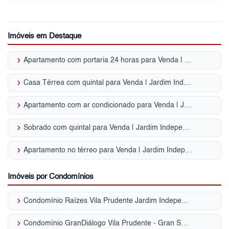
Imóveis em Destaque
keyboard_arrow_right
Apartamento com portaria 24 horas para Venda | Jardim Independência
keyboard_arrow_right
Casa Térrea com quintal para Venda | Jardim Independência
keyboard_arrow_right
Apartamento com ar condicionado para Venda | Jardim Independência
keyboard_arrow_right
Sobrado com quintal para Venda | Jardim Independência
keyboard_arrow_right
Apartamento no térreo para Venda | Jardim Independência
Imóveis por Condomínios
keyboard_arrow_right
Condomínio Raízes Vila Prudente Jardim Independência
keyboard_arrow_right
Condomínio GranDiálogo Vila Prudente - Gran Smart Jardim Independência