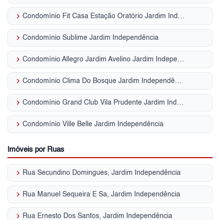
keyboard_arrow_right
Condomínio Fit Casa Estação Oratório Jardim Independência
keyboard_arrow_right
Condomínio Sublime Jardim Independência
keyboard_arrow_right
Condomínio Allegro Jardim Avelino Jardim Independência
keyboard_arrow_right
Condomínio Clima Do Bosque Jardim Independência
keyboard_arrow_right
Condomínio Grand Club Vila Prudente Jardim Independência
keyboard_arrow_right
Condomínio Ville Belle Jardim Independência
Imóveis por Ruas
keyboard_arrow_right
Rua Secundino Domingues, Jardim Independência
keyboard_arrow_right
Rua Manuel Sequeira E Sa, Jardim Independência
keyboard_arrow_right
Rua Ernesto Dos Santos, Jardim Independência