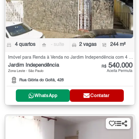
4 quartos
- suíte
2 vagas
244 m²
Imóvel para Renda à Venda no Jardim Independência com 4 quartos - 244 m²
540.000
Jardim Independência
R$
Aceita Permuta
Zona Leste - São Paulo
Rua Glória do Goitá, 428
WhatsApp
Contatar