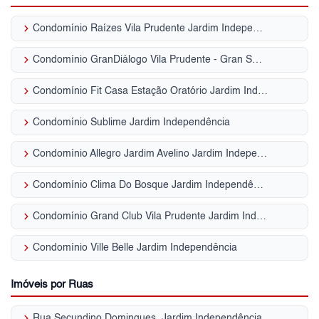
keyboard_arrow_right
Condomínio Raízes Vila Prudente Jardim Independência
keyboard_arrow_right
Condomínio GranDiálogo Vila Prudente - Gran Smart Jardim Independência
keyboard_arrow_right
Condomínio Fit Casa Estação Oratório Jardim Independência
keyboard_arrow_right
Condomínio Sublime Jardim Independência
keyboard_arrow_right
Condomínio Allegro Jardim Avelino Jardim Independência
keyboard_arrow_right
Condomínio Clima Do Bosque Jardim Independência
keyboard_arrow_right
Condomínio Grand Club Vila Prudente Jardim Independência
keyboard_arrow_right
Condomínio Ville Belle Jardim Independência
Imóveis por Ruas
keyboard_arrow_right
Rua Secundino Domingues, Jardim Independência