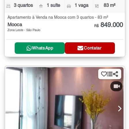
3 quartos
1 suíte
1 vaga
83 m²
Apartamento à Venda na Mooca com 3 quartos - 83 m²
849.000
Mooca
R$
Zona Leste - São Paulo
WhatsApp
Contatar