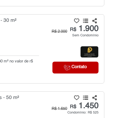
- 30 m²
1.900
R$
R$ 2.000
Sem Condomínio
30 m² no valor de r$
Contato
s - 50 m²
1.450
R$
R$ 1.650
Condomínio: R$ 525