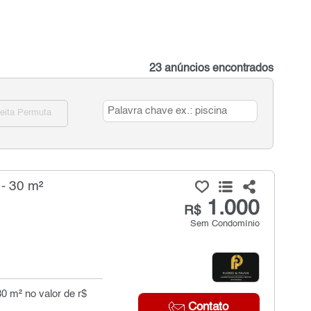
23 anúncios encontrados
eita Permuta
- 30 m²
1.000
R$
Sem Condomínio
30 m² no valor de r$
Contato