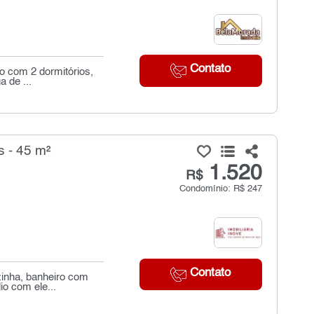
Contato
o com 2 dormitórios,
a de ...
s - 45 m²
1.520
R$
Condomínio: R$ 247
Contato
zinha, banheiro com
o com ele...