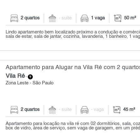
2 quartos
- suíte
1 vaga
50 m²
Lindo apartamento bem localizado próximo a condução e comérci
sala de estar, sala de jantar, cozinha, lavanderia, 1 banheiro, 1 vag
Apartamento para Alugar na Vila Ré com 2 quarto
Vila Ré
-
Zona Leste - São Paulo
2 quartos
- suíte
- vaga
45 m²
Apartamento para locação na vila ré com 02 dormitórios, sala, co
box de vidro, área de serviço, sem vaga de garagem, em um prédi