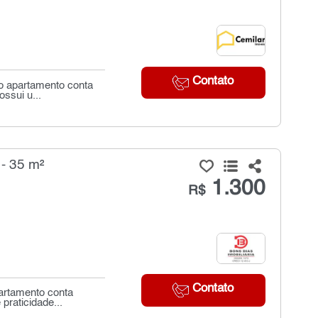
Contato
 o apartamento conta
ssui u...
- 35 m²
1.300
R$
Contato
partamento conta
praticidade...