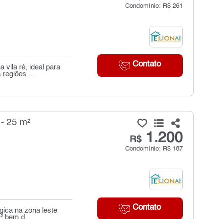
Condomínio: R$ 261
Contato
vila ré, ideal para
regiões ...
- 25 m²
1.200
R$
Condomínio: R$ 187
Contato
gica na zona leste
² bem d...