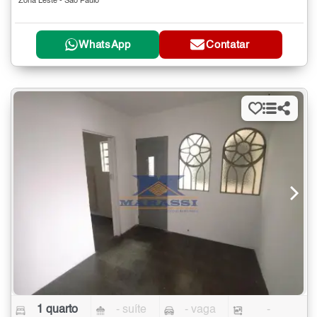
Zona Leste - São Paulo
WhatsApp
Contatar
1 quarto
- suíte
- vaga
-