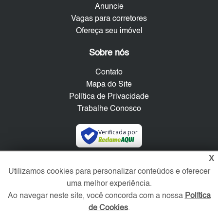
Anuncie
Vagas para corretores
Ofereça seu imóvel
Sobre nós
Contato
Mapa do Site
Política de Privacidade
Trabalhe Conosco
Verificada por
X
Redes Sociais
Utilizamos cookies para personalizar conteúdos e oferecer
uma melhor experiência.
Ao navegar neste site, você concorda com a nossa
Política
de Cookies
.