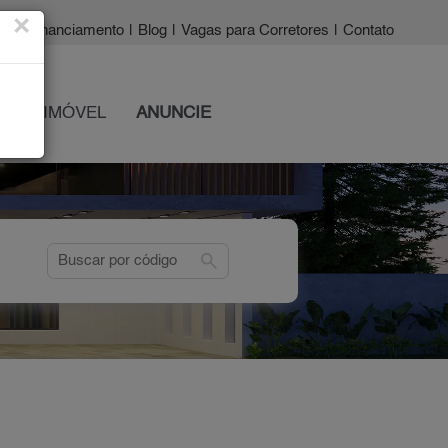
×
a?
|
Financiamento
|
Blog
|
Vagas para Corretores
|
Contato
 SEU IMÓVEL
ANUNCIE
search