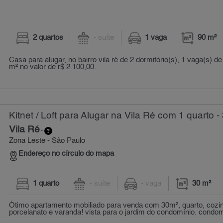
2 quartos
- suíte
1 vaga
90 m²
Casa para alugar, no bairro vila ré de 2 dormitório(s), 1 vaga(s)
m² no valor de r$ 2.100,00.
Kitnet / Loft para Alugar na Vila Ré com 1 quarto -
Vila Ré
-
Zona Leste - São Paulo
Endereço no círculo do mapa
1 quarto
- suíte
- vaga
30 m²
Ótimo apartamento mobiliado para venda com 30m², quarto, cozi
porcelanato e varanda! vista para o jardim do condomínio. condom