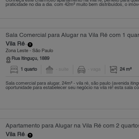
Conheça este charmoso apartamento na vila ré, perfeito para qu
praticidade no dia a dia. com 42m² muito bem distribuídos, o imóve
Sala Comercial para Alugar na Vila Ré com 1 quar
Vila Ré
-
Zona Leste - São Paulo
Rua Itinguçu, 1889
1 quarto
- suíte
- vaga
24 m²
Sala comercial para alugar, 24m² - vila ré, são paulo (avenida itin
oportunidade para estabelecer seu negócio na vila ré! esta sala co
Apartamento para Alugar na Vila Ré com 2 quarto
Vila Ré
-