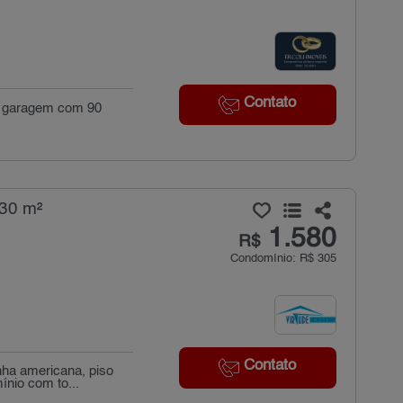
Contato
 de garagem com 90
 30 m²
1.580
R$
Condomínio: R$ 305
Contato
nha americana, piso
ínio com to...