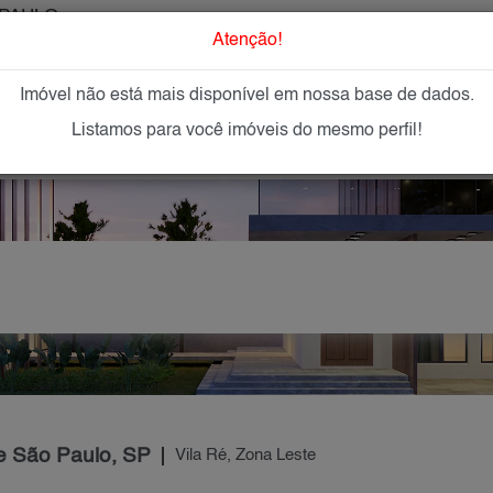
PAULO
O que Procur
Atenção!
Imóvel não está mais disponível em nossa base de dados.
GAR
IMÓVEIS NOVOS
IMOBILIÁRIAS
OFEREÇA
Listamos para você imóveis do mesmo perfil!
de São Paulo, SP
Vila Ré, Zona Leste