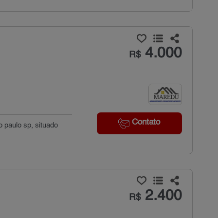
4.000
R$
Contato
o paulo sp, situado
2.400
R$