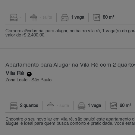
-
- suíte
1 vaga
80 m²
Comercial/industrial para alugar, no bairro vila ré, 1 vaga(s) de 
valor de r$ 2.400,00.
Apartamento para Alugar na Vila Ré com 2 quarto
Vila Ré
-
Zona Leste - São Paulo
2 quartos
- suíte
1 vaga
60 m²
Encontre o seu novo lar em vila ré, são paulo! este apartamento d
aluguel é ideal para quem busca conforto e praticidade. você estar