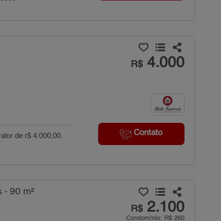
4.000
R$
Contato
valor de r$ 4.000,00.
 - 90 m²
2.100
R$
Condomínio: R$ 260