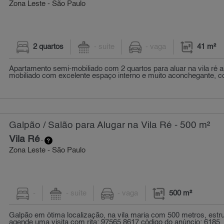
Zona Leste - São Paulo
2 quartos
- suíte
- vaga
41 m²
Apartamento semi-mobiliado com 2 quartos para aluar na vila ré 
mobiliado com excelente espaço interno e muito aconchegante, co
Galpão / Salão para Alugar na Vila Ré - 500 m²
Vila Ré
-
Zona Leste - São Paulo
-
- suíte
- vaga
500 m²
Galpão em ótima localização, na vila maria com 500 metros, estr
agende uma visita com rita: 97565 8617 código do anúncio: 6185