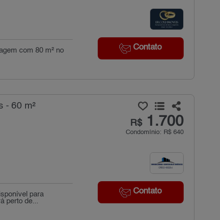
Contato
garagem com 80 m² no
s - 60 m²
1.700
R$
Condomínio: R$ 640
Contato
isponível para
á perto de...