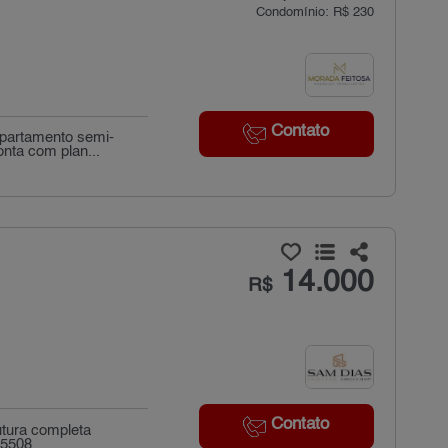
Condomínio: R$ 230
Contato
apartamento semi-
nta com plan...
14.000
R$
Contato
utura completa
_5508