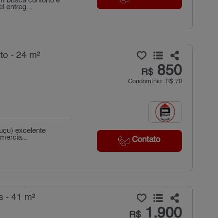
em busca conforto e
l entreg...
to - 24 m²
850
R$
Condomínio: R$ 70
guçu) excelente
mercia...
Contato
s - 41 m²
1.900
R$