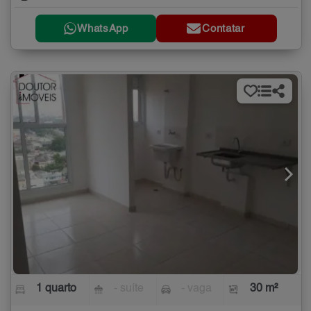
WhatsApp
Contatar
1 quarto
- suíte
- vaga
30 m²