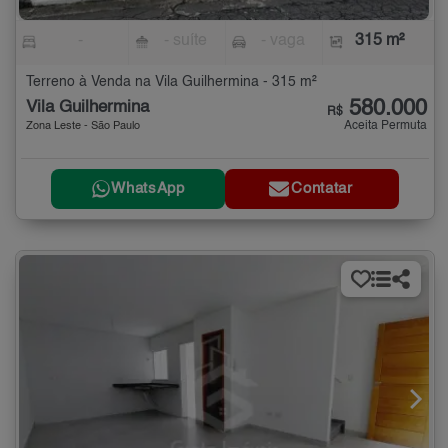
-
- suíte
- vaga
315 m²
Terreno à Venda na Vila Guilhermina - 315 m²
580.000
Vila Guilhermina
R$
Aceita Permuta
Zona Leste - São Paulo
WhatsApp
Contatar