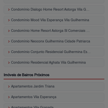
keyboard_arrow_right
Condomínio Dialogo Home Resort Astorga Vila Guilhermina
keyboard_arrow_right
Condomínio Mood Vila Esperança Vila Guilhermina
keyboard_arrow_right
Condomínio Home Resort Astorga Sl Comerciais Vila Guilhermina
keyboard_arrow_right
Condomínio Neoconx Guilhermina Cidade Patriarca
keyboard_arrow_right
Condomínio Conjunto Residencial Guilhermina Esperança Vila Guilhermina
keyboard_arrow_right
Condomínio Residencial Aghata Vila Guilhermina
Imóveis de Bairros Próximos
keyboard_arrow_right
Apartamentos Jardim Triana
keyboard_arrow_right
Apartamentos Vila Esperança
keyboard_arrow_right
Apartamentos Vila Granada