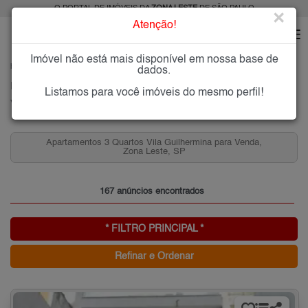
O PORTAL DE IMÓVEIS DA
ZONA LESTE
DE SÃO PAULO
×
Atenção!
Imóvel não está mais disponível em nossa base de
HOME
ZONA LESTE
COMPRAR
VILA GUILHERMINA
dados.
Imóveis à Venda na Vila Guilhermina, Zona Leste de São Paulo
Listamos para você imóveis do mesmo perfil!
Vila Guilhermina, Zona Leste
Casas 3 Quartos na Vila Guilhermina para Venda, Zona
Leste, SP
167 anúncios encontrados
* FILTRO PRINCIPAL *
Refinar e Ordenar