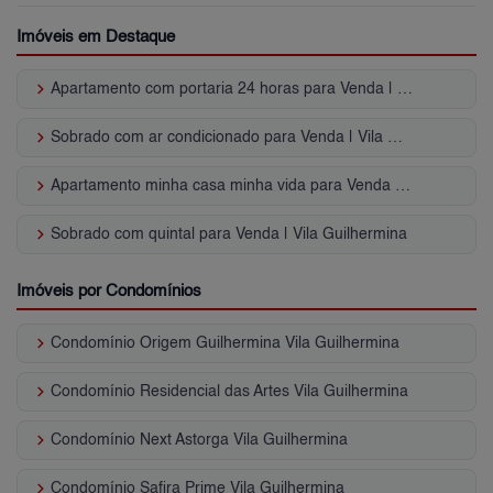
Imóveis em Destaque
keyboard_arrow_right
Apartamento com portaria 24 horas para Venda | Vila Guilhermina
keyboard_arrow_right
Sobrado com ar condicionado para Venda | Vila Guilhermina
keyboard_arrow_right
Apartamento minha casa minha vida para Venda | Vila Guilhermina
keyboard_arrow_right
Sobrado com quintal para Venda | Vila Guilhermina
Imóveis por Condomínios
keyboard_arrow_right
Condomínio Origem Guilhermina Vila Guilhermina
keyboard_arrow_right
Condomínio Residencial das Artes Vila Guilhermina
keyboard_arrow_right
Condomínio Next Astorga Vila Guilhermina
keyboard_arrow_right
Condomínio Safira Prime Vila Guilhermina