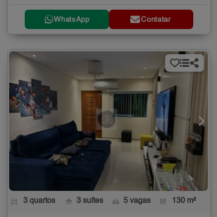
WhatsApp
Contatar
3 quartos
3 suítes
5 vagas
130 m²