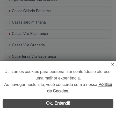
keyboard_arrow_right
Casas Cidade Patriarca
keyboard_arrow_right
Casas Jardim Triana
keyboard_arrow_right
Casas Vila Esperança
keyboard_arrow_right
Casas Vila Granada
keyboard_arrow_right
Coberturas Vila Esperança
X
keyboard_arrow_right
Condomínios Fechados Cidade Patriarca
Utilizamos cookies para personalizar conteúdos e oferecer
uma melhor experiência.
keyboard_arrow_right
Condomínios Fechados Vila Esperança
Ao navegar neste site, você concorda com a nossa
Política
de Cookies
.
Imóveis por Ruas
Ok, Entendi!
keyboard_arrow_right
Rua Astorga, Vila Guilhermina