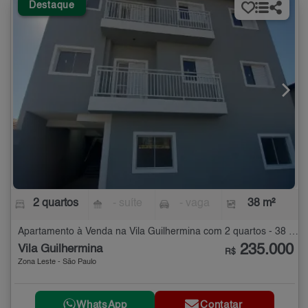
Destaque
2 quartos
- suíte
- vaga
38 m²
Apartamento à Venda na Vila Guilhermina com 2 quartos - 38 m²
235.000
Vila Guilhermina
R$
Zona Leste - São Paulo
WhatsApp
Contatar