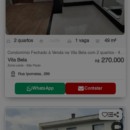
2 quartos
- suíte
1 vaga
49 m²
Condomínio Fechado à Venda na Vila Bela com 2 quartos - 49 m²
270.000
Vila Bela
R$
Zona Leste - São Paulo
Rua Ipomeias, 289
WhatsApp
Contatar