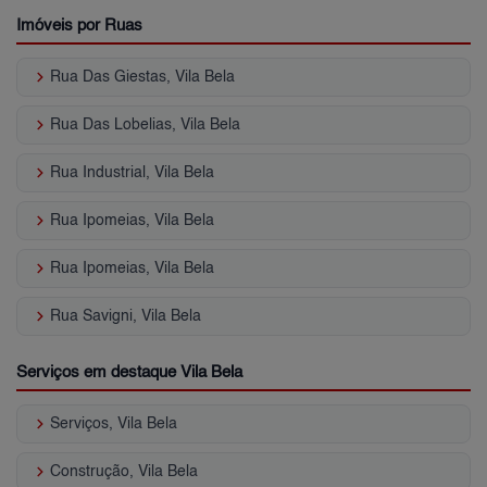
Imóveis por Ruas
keyboard_arrow_right
Rua Das Giestas, Vila Bela
keyboard_arrow_right
Rua Das Lobelias, Vila Bela
keyboard_arrow_right
Rua Industrial, Vila Bela
keyboard_arrow_right
Rua Ipomeias, Vila Bela
keyboard_arrow_right
Rua Ipomeias, Vila Bela
keyboard_arrow_right
Rua Savigni, Vila Bela
Serviços em destaque Vila Bela
keyboard_arrow_right
Serviços, Vila Bela
keyboard_arrow_right
Construção, Vila Bela