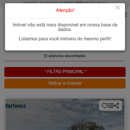
O PORTAL DE IMÓVEIS DA
ZONA LESTE
DE SÃO PAULO
×
Atenção!
Imóvel não está mais disponível em nossa base de
HOME
ZONA LESTE
COMPRAR
VILA BELA
dados.
Imóveis à Venda na Vila Bela, Zona Leste de São Paulo
Listamos para você imóveis do mesmo perfil!
Vila Bela, Zona Leste
72 anúncios encontrados
* FILTRO PRINCIPAL *
Refinar e Ordenar