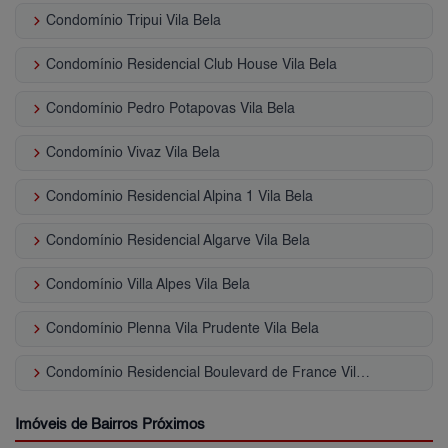
keyboard_arrow_right
Condomínio Tripui Vila Bela
keyboard_arrow_right
Condomínio Residencial Club House Vila Bela
keyboard_arrow_right
Condomínio Pedro Potapovas Vila Bela
keyboard_arrow_right
Condomínio Vivaz Vila Bela
keyboard_arrow_right
Condomínio Residencial Alpina 1 Vila Bela
keyboard_arrow_right
Condomínio Residencial Algarve Vila Bela
keyboard_arrow_right
Condomínio Villa Alpes Vila Bela
keyboard_arrow_right
Condomínio Plenna Vila Prudente Vila Bela
keyboard_arrow_right
Condomínio Residencial Boulevard de France Vila Bela
Imóveis de Bairros Próximos