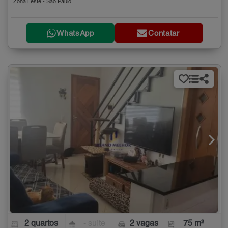
Zona Leste - São Paulo
WhatsApp
Contatar
2 quartos
- suíte
2 vagas
75 m²