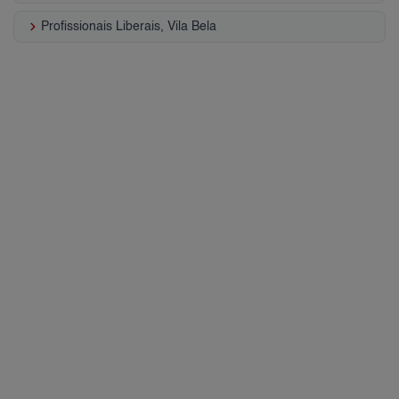
keyboard_arrow_right
Profissionais Liberais, Vila Bela