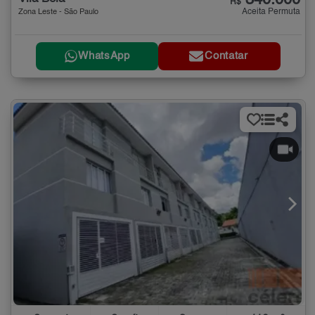
340.000
R$
Aceita Permuta
Zona Leste - São Paulo
WhatsApp
Contatar