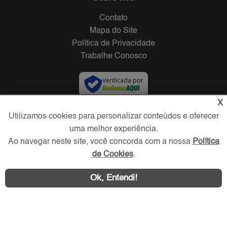
Contato
Mapa do Site
Política de Privacidade
Trabalhe Conosco
Verificada por
X
Redes Sociais
Utilizamos cookies para personalizar conteúdos e oferecer
uma melhor experiência.
Ao navegar neste site, você concorda com a nossa
Política
de Cookies
.
Ok, Entendi!
Área exclusiva aos anunciantes,