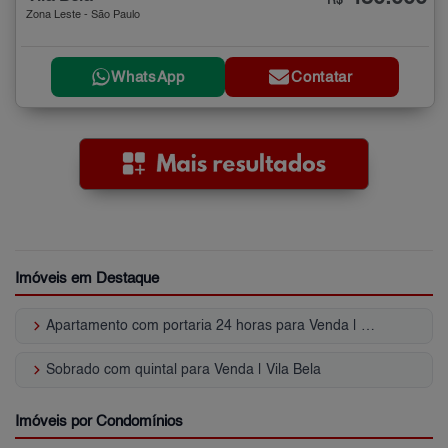
R$
Zona Leste - São Paulo
WhatsApp
Contatar
Imóveis em Destaque
keyboard_arrow_right
Apartamento com portaria 24 horas para Venda | Vila Bela
keyboard_arrow_right
Sobrado com quintal para Venda | Vila Bela
Imóveis por Condomínios